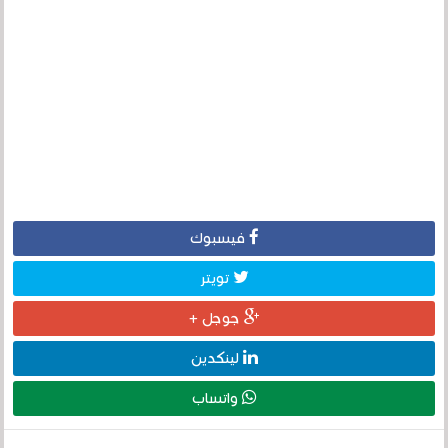
فيسبوك
تويتر
جوجل +
لينكدين
واتساب