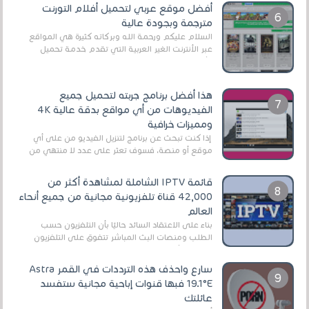
أفضل موقع عربي لتحميل أفلام التورنت
مترجمة وبجودة عالية
السلام عليكم ورحمة الله وبركاته كثيرة هي المواقع
عبر الأنترنت الغير العربية التي تقدم خدمة تحميل
الأفلام على التورنت ، ومعظم هذه المواقع ل...
هذا أفضل برنامج جربته لتحميل جميع
الفيديوهات من أي مواقع بدقة عالية 4K
ومميزات خرافية
إذا كنت تبحث عن برنامج لتنزيل الفيديو من على أي
موقع أو منصة، فسوف تعثر على عدد لا منتهي من
الروابط الخاصة بالبرامج والتطبيقات في هذا المج...
قائمة IPTV الشاملة لمشاهدة أكثر من
42,000 قناة تلفزيونية مجانية من جميع أنحاء
العالم
بناءً على الاعتقاد السائد حاليًا بأن التلفزيون حسب
الطلب ومنصات البث المباشر تتفوق على التلفزيون
الرقمي الأرضي التقليدي، يُعدّ IPTV-org خيار...
سارع واحذف هذه الترددات في القمر Astra
19.1°E فبها قنوات إباحية مجانية ستفسد
عائلتك