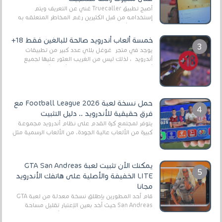
أصبح تطبيق Truecaller غني عن التعريف ويتم
إستخدامه من قبل الكثيرين رغم المخاطر المتعلقه به
وذلك من أجل التخلص من المضايقات الكثيرة في
العال...
خمسة ألعاب أندرويد صالحة للبالغين فقط 18+
يوجد في متجر غوغل بلاي عدد كبير من تطبيقات
أندرويد ، لذلك ليس من الغريب العثور عليها لجميع
أنواع الجماهير. هذه المرة نقدم 5 ألعاب أند...
حمل نسخة لعبة Football League 2026 مع
فرق حقيقية للأندرويد .. دليل التثبيت
يتوفر لمجتمع كرة القدم على نظام أندرويد مجموعة
كبيرة من الألعاب عالية الجودة. من الألعاب الرسمية مثل
EA Sports FC 26 (المعروفة سابقًا باسم ...
يمكنك الآن تثبيت لعبة GTA San Andreas
LITE الخفيفة والأصلية على هاتفك الأندرويد
مجانا
قام أحد المطورين بإطلاق نسخة معدلة من لعبة GTA
San Andreas حيث أخد بعين الإعتبار تقليل مساحة
اللعبة وجعلها خفيفة LITE لهواتف الأندرويد ، وق...