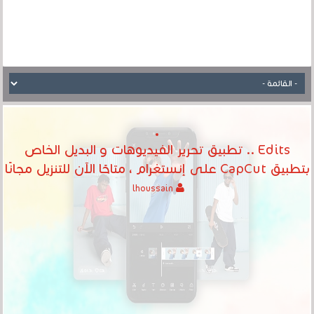
Edits .. تطبيق تحرير الفيديوهات و البديل الخاص
بتطبيق CapCut على إنستغرام ، متاحًا الآن للتنزيل مجانًا
lhoussain