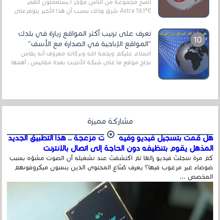
أصبح مجموعة من الناس مؤخر ا يستعملون القمر
Astra 19.1°E شرق وذلك بسبب أن هذا الأخير يتوفرعلى
قنوات مميزة جدا تنقل العديد من البرامج اله...
تعرف على ترتيب أكثر المواقع زيارة في بلدك
"المواقع الإباحية في الصدارة مع الأسف"
السلام عليكم ورحمة الله وبركاته معروف أنه يقاس
نجاح موقع ما على شبكة الأنترنت بعدة مقاييس ، أهمها
عداد الزائرين للموقع، ويتم معرفة ذلك في...
مشاركة مميزة
هل قمت بتسجيل فيديو وفيه أصوت مزعجة .. هذا التطبيق الجديد
المذهل يقوم بتنظيفه دون الحاجة إلى اتصال بالإنترنت
كم مرة سجلتَ فيديو رائعًا ثم اكتشفتَ عند تشغيله أن الصوت مشوّه بسبب
ضوضاء غير مرغوب فيها؟ يعرف صُنّاع المحتوى الذين ينسون ميكروفونهم
المخصص ...