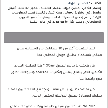
الكاتب :
الحسين مزواد
إسمي الكامل الحسين مزواد ، مغربي الجنسية ، عمري 42 سنة ، أعيش
وأعمل في برشلونة بإسبانيا ، حيث أشتغل كأستاذ قسم المعلوميات
الإبتدائي في إحدى الجمعيات الخاصة ببرشلونة أعشق التدوين
المعلوماتي ومهتم بكل ما هو جديد في عالم التقنية
قد يهمك أيضا :
لقد استعدت أكثر من 10 جيجابايت من المساحة على
هاتفي باستخدام تطبيق جوجل المجاني هذا
هل هاتفك لا يدعم تطبيق GCam ؟ هذا التطبيق الجديد
للكاميرا، الذي يتمتع بنفس إمكانيات المعالجة وسيجعلك تصور
صور واضحة جدا
هل تفتقد تطبيق رسائل سامسونج؟ مع هذا التطبيق المقلد،
يمكنك استعادة تطبيق المراسلة المفضل لديك.
AuraOrbit .. تطبيق سيغير طريقة رؤيتك لتطبيقاتك على