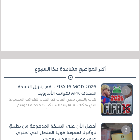
أكثر المواضيع مشاهدة هذا الأسبوع
FIFA 16 MOD 2026 .. قم بتنزيل النسخة
المحدثة APK لهواتف الأندرويد
هناك بالفعل بعض ألعاب كرة القدم للهواتف المحمولة
التي يمكنك لعبها رسميًا بتشكيلات مُحدثة لموسم
2025/2026v ومثال على ذلك ألعاب مثل EA Sports ...
أحصل الآن على النسخة المدفوعة من تطبيق
تروكولر لمعرفة هوية المتصل التي تحتوي
على مميزات رائعة ستعجبك