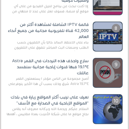
ومميزات خرافية
إذا كنت تبحث عن برنامج لتنزيل الفيديو من على أي
موقع أو منصة، فسوف تعثر على عدد لا منتهي من
الروابط الخاصة بالبرامج والتطبيقات في هذا المج...
قائمة IPTV الشاملة لمشاهدة أكثر من
42,000 قناة تلفزيونية مجانية من جميع أنحاء
العالم
بناءً على الاعتقاد السائد حاليًا بأن التلفزيون حسب
الطلب ومنصات البث المباشر تتفوق على التلفزيون
الرقمي الأرضي التقليدي، يُعدّ IPTV-org خيار...
سارع واحذف هذه الترددات في القمر Astra
19.1°E فبها قنوات إباحية مجانية ستفسد
عائلتك
أصبح مجموعة من الناس مؤخر ا يستعملون القمر
Astra 19.1°E شرق وذلك بسبب أن هذا الأخير يتوفرعلى
قنوات مميزة جدا تنقل العديد من البرامج اله...
تعرف على ترتيب أكثر المواقع زيارة في بلدك
"المواقع الإباحية في الصدارة مع الأسف"
السلام عليكم ورحمة الله وبركاته معروف أنه يقاس
نجاح موقع ما على شبكة الأنترنت بعدة مقاييس ، أهمها
عداد الزائرين للموقع، ويتم معرفة ذلك في...