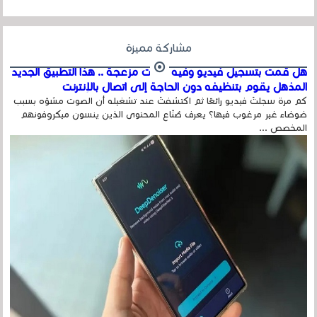
مشاركة مميزة
هل قمت بتسجيل فيديو وفيه أصوت مزعجة .. هذا التطبيق الجديد
المذهل يقوم بتنظيفه دون الحاجة إلى اتصال بالإنترنت
كم مرة سجلتَ فيديو رائعًا ثم اكتشفتَ عند تشغيله أن الصوت مشوّه بسبب
ضوضاء غير مرغوب فيها؟ يعرف صُنّاع المحتوى الذين ينسون ميكروفونهم
المخصص ...