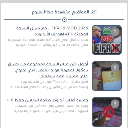
أكثر المواضيع مشاهدة هذا الأسبوع
FIFA 16 MOD 2026 .. قم بتنزيل النسخة
المحدثة APK لهواتف الأندرويد
هناك بالفعل بعض ألعاب كرة القدم للهواتف المحمولة
التي يمكنك لعبها رسميًا بتشكيلات مُحدثة لموسم
2025/2026v ومثال على ذلك ألعاب مثل EA Sports ...
أحصل الآن على النسخة المدفوعة من تطبيق
تروكولر لمعرفة هوية المتصل التي تحتوي
على مميزات رائعة ستعجبك
أصبح تطبيق Truecaller غني عن التعريف ويتم
إستخدامه من قبل الكثيرين رغم المخاطر المتعلقه به
وذلك من أجل التخلص من المضايقات الكثيرة في
العال...
خمسة ألعاب أندرويد صالحة للبالغين فقط 18+
يوجد في متجر غوغل بلاي عدد كبير من تطبيقات
أندرويد ، لذلك ليس من الغريب العثور عليها لجميع
أنواع الجماهير. هذه المرة نقدم 5 ألعاب أند...