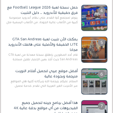
حمل نسخة لعبة Football League 2026 مع
فرق حقيقية للأندرويد .. دليل التثبيت
يتوفر لمجتمع كرة القدم على نظام أندرويد مجموعة
كبيرة من الألعاب عالية الجودة. من الألعاب الرسمية مثل
EA Sports FC 26 (المعروفة سابقًا باسم ...
يمكنك الآن تثبيت لعبة GTA San Andreas
LITE الخفيفة والأصلية على هاتفك الأندرويد
مجانا
قام أحد المطورين بإطلاق نسخة معدلة من لعبة GTA
San Andreas حيث أخد بعين الإعتبار تقليل مساحة
اللعبة وجعلها خفيفة LITE لهواتف الأندرويد ، وق...
أفضل موقع عربي لتحميل أفلام التورنت
مترجمة وبجودة عالية
السلام عليكم ورحمة الله وبركاته كثيرة هي المواقع
عبر الأنترنت الغير العربية التي تقدم خدمة تحميل
الأفلام على التورنت ، ومعظم هذه المواقع ل...
هذا أفضل برنامج جربته لتحميل جميع
الفيديوهات من أي مواقع بدقة عالية 4K