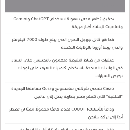
قد يهمك أيضا :
تحقيق يُظهر مدى سهولة استخدام ChatGPT وGemini
وCopilot لإنشاء أخبار مزيفة
هذا هو كابل جوجل البحري الذي يبلغ طوله 7000 كيلومتر
والذي يربط أوروبا بالولايات المتحدة
عشرات من ضباط الشرطة متهمون بالتجسس على النساء
في الولايات المتحدة باستخدام كاميرات التعرف على لوحات
ترخيص السيارات
Casio تتحدى شركتي سامسونج وOura بساعتها الجديدة
"الحلقية" التي تتمتع بعمر بطارية يصل إلى عامين
وداعاً للأسلاك! CUBOT تقدم هاتفًا محمولًا متينًا لن تضطر
أبدًا إلى تركه يشحن
بافيل دوروف يشرح سبب قيام شركة آبل بإزالة تطبيق