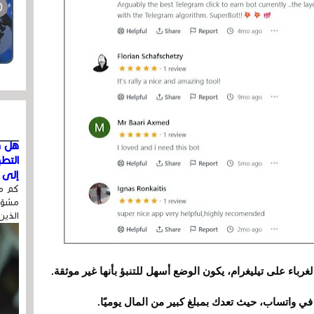
هل ق
التط
إلى ا
كم مر
مشوّه
الذين
غرباء على تيليغرام، يكون الوضع أسهل للتنبؤ بأنها غير موثقة.
في واتساب، حيث تعدك بمبلغ كبير من المال يوميًا.