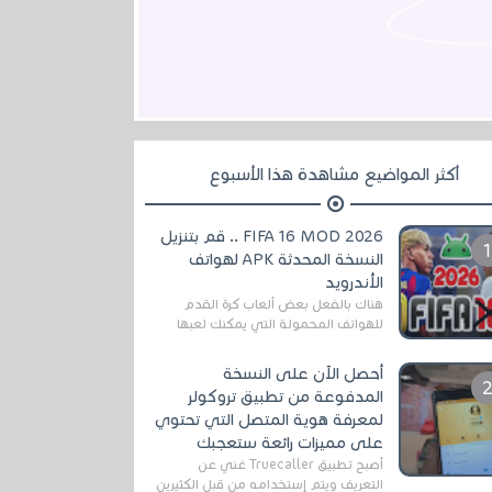
أكثر المواضيع مشاهدة هذا الأسبوع
FIFA 16 MOD 2026 .. قم بتنزيل
النسخة المحدثة APK لهواتف
الأندرويد
هناك بالفعل بعض ألعاب كرة القدم
للهواتف المحمولة التي يمكنك لعبها
رسميًا بتشكيلات مُحدثة لموسم
2025/2026v ومثال على ذلك ألعاب
أحصل الآن على النسخة
مثل EA Sports ...
المدفوعة من تطبيق تروكولر
لمعرفة هوية المتصل التي تحتوي
على مميزات رائعة ستعجبك
أصبح تطبيق Truecaller غني عن
التعريف ويتم إستخدامه من قبل الكثيرين