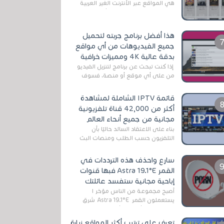
هي المواقع عبر الأنترنت الغير العربية
التي تقدم خدمة تحميل الأفلام على
التورنت ، ومعظم هذه المواقع ل...
هذا أفضل برنامج جربته لتحميل
جميع الفيديوهات من أي مواقع
بدقة عالية 4K ومميزات خرافية
إذا كنت تبحث عن برنامج لتنزيل الفيديو
من على أي موقع أو منصة، فسوف
تعثر على عدد لا منتهي من الروابط
الخاصة بالبرامج والتطبيقات في هذا
قائمة IPTV الشاملة لمشاهدة
المج...
أكثر من 42,000 قناة تلفزيونية
مجانية من جميع أنحاء العالم
بناءً على الاعتقاد السائد حاليًا بأن
التلفزيون حسب الطلب ومنصات البث
المباشر تتفوق على التلفزيون الرقمي
الأرضي التقليدي، يُعدّ IPTV-org خيار...
سارع واحذف هذه الترددات في
القمر Astra 19.1°E فبها قنوات
إباحية مجانية ستفسد عائلتك
أصبح مجموعة من الناس مؤخر ا
يستعملون القمر Astra 19.1°E شرق
وذلك بسبب أن هذا الأخير يتوفرعلى
قنوات مميزة جدا تنقل العديد من البرامج
تعرف على ترتيب أكثر المواقع زيارة