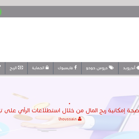
أندرويد
دروس حوحو
فايسبوك
الحماية
الربح
حة إمكانية ربح المال من خلال استطلاعات الرأي على تيل
lhoussain