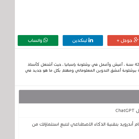
جوجل +
لينكدين
واتساب
إسمي الكامل الحسين مزواد ، مغربي الجنسية ، عمري 42 سنة ، أعيش وأعمل في برشلونة بإسبانيا ، حيث أشتغل كأستاذ
 ببرشلونة أعشق التدوين المعلوماتي ومهتم بكل ما هو جديد في
Ch
ر الآن على نظام أندرويد بتقنية الذكاء الاصطناعي لتتبع استثماراتك من