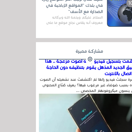
اله...
في بلدك "المواقع الإباحية في
الصدارة مع الأسف"
السلام عليكم ورحمة الله وبركاته
معروف أنه يقاس نجاح موقع ما على
شبكة الأنترنت بعدة مقاييس ، أهمها
عداد الزائرين للموقع، ويتم معرفة ذلك
في...
مشاركة مميزة
مت بتسجيل فيديو وفيه أصوت مزعجة .. هذا
بيق الجديد المذهل يقوم بتنظيفه دون الحاجة
تصال بالإنترنت
ة سجلتَ فيديو رائعًا ثم اكتشفتَ عند تشغيله أن الصوت
 بسبب ضوضاء غير مرغوب فيها؟ يعرف صُنّاع المحتوى
 ينسون ميكروفونهم المخصص ...