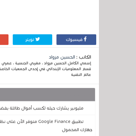
فيسبوك
تويتر
الكاتب :
الحسين مزواد
قسم المعلوميات الإبتدائي في إحدى الجمعيات الخاصة
عالم التقنية
قد يهمك أيضا :
مليونير يشارك حيله لكسب أموال طائلة بفضل atGPT
تطبيق Google Finance متوف
جهازك المحمول