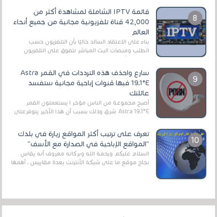
قائمة IPTV الشاملة لمشاهدة أكثر من
42,000 قناة تلفزيونية مجانية من جميع أنحاء
العالم
بناءً على الاعتقاد السائد حاليًا بأن التلفزيون حسب
الطلب ومنصات البث المباشر تتفوق على التلفزيون
الرقمي الأرضي التقليدي، يُعدّ IPTV-org خيار...
سارع واحذف هذه الترددات في القمر Astra
19.1°E فبها قنوات إباحية مجانية ستفسد
عائلتك
أصبح مجموعة من الناس مؤخر ا يستعملون القمر
Astra 19.1°E شرق وذلك بسبب أن هذا الأخير يتوفرعلى
قنوات مميزة جدا تنقل العديد من البرامج اله...
تعرف على ترتيب أكثر المواقع زيارة في بلدك
"المواقع الإباحية في الصدارة مع الأسف"
السلام عليكم ورحمة الله وبركاته معروف أنه يقاس
نجاح موقع ما على شبكة الأنترنت بعدة مقاييس ، أهمها
عداد الزائرين للموقع، ويتم معرفة ذلك في...