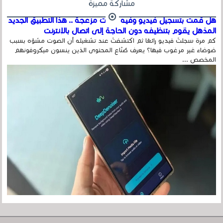
مشاركة مميزة
هل قمت بتسجيل فيديو وفيه أصوت مزعجة .. هذا التطبيق الجديد
المذهل يقوم بتنظيفه دون الحاجة إلى اتصال بالإنترنت
كم مرة سجلتَ فيديو رائعًا ثم اكتشفتَ عند تشغيله أن الصوت مشوّه بسبب
ضوضاء غير مرغوب فيها؟ يعرف صُنّاع المحتوى الذين ينسون ميكروفونهم
المخصص ...