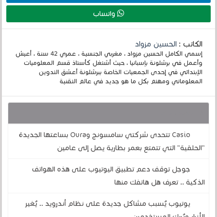
واتساب
الكاتب :
الحسين مزواد
إسمي الكامل الحسين مزواد ، مغربي الجنسية ، عمري 42 سنة ، أعيش
وأعمل في برشلونة بإسبانيا ، حيث أشتغل كأستاذ قسم المعلوميات
الإبتدائي في إحدى الجمعيات الخاصة ببرشلونة أعشق التدوين
المعلوماتي ومهتم بكل ما هو جديد في عالم التقنية
قد يهمك أيضا :
Casio تتحدى شركتي سامسونج وOura بساعتها الجديدة
"الحلقية" التي تتمتع بعمر بطارية يصل إلى عامين
جوجل توقف دعم تطبيق اليوتيوب على هذه الهواتف
الذكية .. تعرف هل هاتفك منها
يوتيوب يُسبب مشاكل جديدة على نظام أندرويد .. يُغير
الأزرار ويُربك المستخدمين