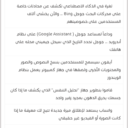
ثغرة في الذكاء الاصطناعي تكشف عن محادثات خاصة
على محركات البحث جوجل Bing .. والآن يخشى آلاف
المستخدمين على خصوصيتهم
وداعاً لمساعد جوجل ( Google Assistant) على نظام
أندرويد .. جوجل تحدد التاريخ الذي سيحل جيميني محله على
هاتفك
آيفون سيسمح للمستخدمين بنسخ النصوص والصور
والمحتويات الأخرى ولصقها في جهاز كمبيوتر يعمل بنظام
الويندوز
قاموا بتطوير جهاز "تحليل التنفس" الذي يكشف ما إذا كان
جسمك يحرق الدهون بمجرد زفير واحد
واتساب يستعد لإطلاق ميزة جديدة تتيح لك معرفة ما إذا
كانت الصورة أو الفيديو غير حقيقي