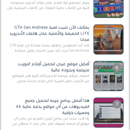
يتوفر لمجتمع كرة القدم على نظام أندرويد مجموعة
كبيرة من الألعاب عالية الجودة. من الألعاب الرسمية مثل
EA Sports FC 26 (المعروفة سابقًا باسم ...
يمكنك الآن تثبيت لعبة GTA San Andreas
LITE الخفيفة والأصلية على هاتفك الأندرويد
مجانا
قام أحد المطورين بإطلاق نسخة معدلة من لعبة GTA
San Andreas حيث أخد بعين الإعتبار تقليل مساحة
اللعبة وجعلها خفيفة LITE لهواتف الأندرويد ، وق...
أفضل موقع عربي لتحميل أفلام التورنت
مترجمة وبجودة عالية
السلام عليكم ورحمة الله وبركاته كثيرة هي المواقع
عبر الأنترنت الغير العربية التي تقدم خدمة تحميل
الأفلام على التورنت ، ومعظم هذه المواقع ل...
هذا أفضل برنامج جربته لتحميل جميع
الفيديوهات من أي مواقع بدقة عالية 4K
ومميزات خرافية
إذا كنت تبحث عن برنامج لتنزيل الفيديو من على أي
موقع أو منصة، فسوف تعثر على عدد لا منتهي من
الروابط الخاصة بالبرامج والتطبيقات في هذا المج...