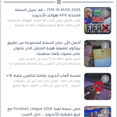
FIFA 16 MOD 2026 .. قم بتنزيل النسخة
المحدثة APK لهواتف الأندرويد
هناك بالفعل بعض ألعاب كرة القدم للهواتف المحمولة
التي يمكنك لعبها رسميًا بتشكيلات مُحدثة لموسم
2025/2026v ومثال على ذلك ألعاب مثل EA Sports ...
أحصل الآن على النسخة المدفوعة من تطبيق
تروكولر لمعرفة هوية المتصل التي تحتوي
على مميزات رائعة ستعجبك
أصبح تطبيق Truecaller غني عن التعريف ويتم
إستخدامه من قبل الكثيرين رغم المخاطر المتعلقه به
وذلك من أجل التخلص من المضايقات الكثيرة في
العال...
خمسة ألعاب أندرويد صالحة للبالغين فقط 18+
يوجد في متجر غوغل بلاي عدد كبير من تطبيقات
أندرويد ، لذلك ليس من الغريب العثور عليها لجميع
أنواع الجماهير. هذه المرة نقدم 5 ألعاب أند...
حمل نسخة لعبة Football League 2026 مع
فرق حقيقية للأندرويد .. دليل التثبيت