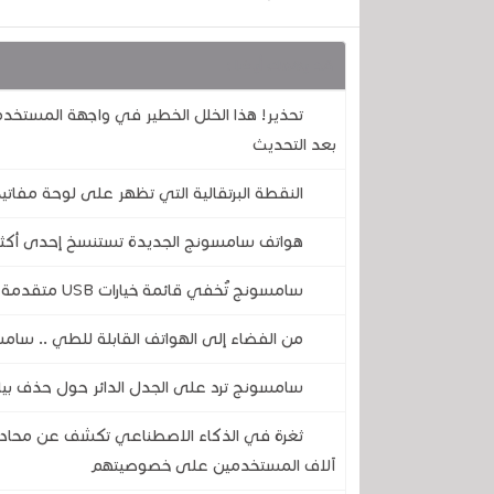
قد يهمك أيضا :
بعد التحديث
النقطة البرتقالية التي تظهر على لوحة مفاتي
هواتف سامسونج الجديدة تستنسخ إحدى أكثر م
سامسونج تُخفي قائمة خيارات USB متقدمة في هاتفك .. إليك كيفية فتحها وكيف تختار المناسب لك
من الفضاء إلى الهواتف القابلة للطي .. سامس
سامسونج ترد على الجدل الدائر حول حذف بيانات الم
آلاف المستخدمين على خصوصيتهم