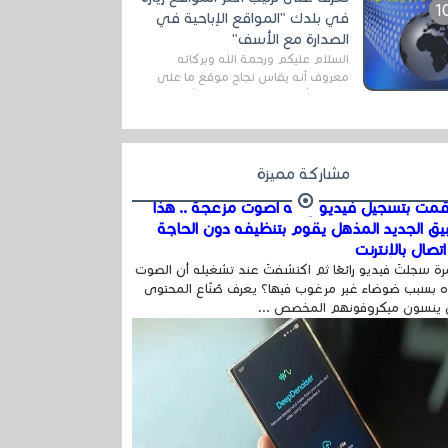
اله...
في بلدك "المواقع الإباحية في
الصدارة مع الأسف"
السلام عليكم ورحمة الله وبركاته
معروف أنه يقاس نجاح موقع ما على
شبكة الأنترنت بعدة مقاييس ، أهمها
عداد الزائرين للموقع، ويتم معرفة ذلك
في...
مشاركة مميزة
مت بتسجيل فيديو وفيه أصوت مزعجة .. هذا
بيق الجديد المذهل يقوم بتنظيفه دون الحاجة
تصال بالإنترنت
ة سجلتَ فيديو رائعًا ثم اكتشفتَ عند تشغيله أن الصوت
 بسبب ضوضاء غير مرغوب فيها؟ يعرف صُنّاع المحتوى
 ينسون ميكروفونهم المخصص ...