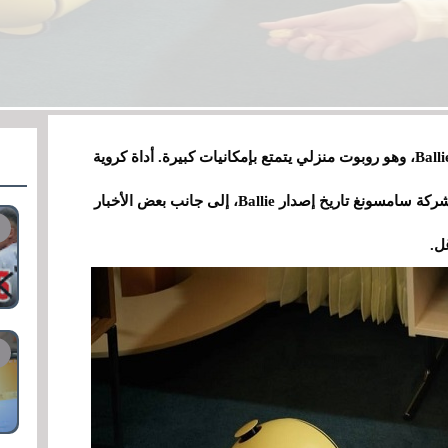
في معرض CES 2024، فاجأتنا شركة سامسونغ بـ Ballie، وهو روبوت منزلي يتمتع بإمكانيات كبيرة. أداة كروية
غريبة ستكون أفضل رفيق في منزلك. الآن، أكدت شركة سامسونغ تاريخ إصدار Ballie، إلى جانب بعض الأخبار