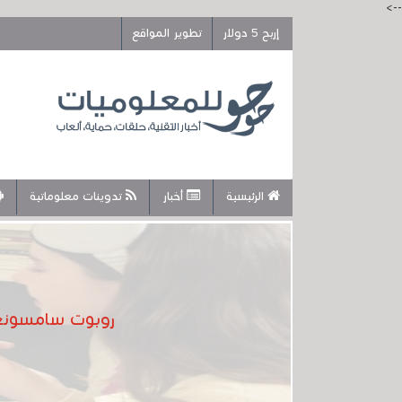
-->
إربح 5 دولار
تطوير المواقع
الرئيسية
أخبار
تدوينات معلوماتية
روبوت سامسونغ ا