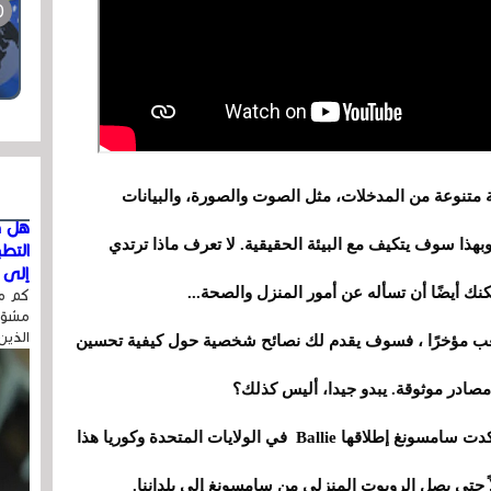
متنوعة من المدخلات، مثل الصوت والصورة، والبيانات
هل ق
وبهذا سوف يتكيف مع البيئة الحقيقية. لا تعرف ماذا ترتدي
التط
إلى ا
ك أيضًا أن تسأله عن أمور المنزل والصحة...
كم مر
مشوّه
الذين
ا أخبرت Ballie أنك تشعر بالتعب مؤخرًا ، فسوف يقدم لك نصائح شخصية حول كيفية تحسين
صادر موثوقة. يبدو جيدا، أليس كذلك؟
ومع ذلك، ضع في اعتبارك أنه في الوقت الحالي، أكدت سامسونغ إطلاقها Ballie في الولايات المتحدة وكوريا هذا
اً حتى يصل الروبوت المنزلي من سامسونغ إلى بلداننا.