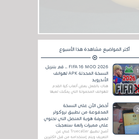
أكثر المواضيع مشاهدة هذا الأسبوع
FIFA 16 MOD 2026 .. قم بتنزيل
النسخة المحدثة APK لهواتف
الأندرويد
هناك بالفعل بعض ألعاب كرة القدم
للهواتف المحمولة التي يمكنك لعبها
رسميًا بتشكيلات مُحدثة لموسم
2025/2026v ومثال على ذلك ألعاب
أحصل الآن على النسخة
مثل EA Sports ...
المدفوعة من تطبيق تروكولر
لمعرفة هوية المتصل التي تحتوي
على مميزات رائعة ستعجبك
أصبح تطبيق Truecaller غني عن
التعريف ويتم إستخدامه من قبل الكثيرين