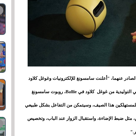
لصادر عنهما، "أعلنت سامسونغ للإلكترونيات وغوغل كلاود
اليوم عن تعاون موسّع لدمج تقنية الذكاء الاصطناعي التوليدية من غوغل كلاود في Ballie، روبوت سامسونغ
ديد المزود بالذكاء الاصطناعي. سيتوفر Ballie للمستهلكين هذا الصيف، وسيتمكن من التفاعل بشكل طبيعي
 مثل ضبط الإضاءة، واستقبال الزوار عند الباب، وتخصيص
."