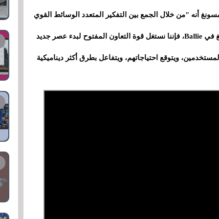
Gemi في Ballie، أوضحت سامسونغ أنه "من خلال الجمع بين التفكير المتعدد الوسائط القوي
لـ Gemini وقدرات الذكاء الاصطناعي من سامسونغ في Ballie، فإننا نستغل قوة التعاون المفتوح لبدء عصر جديد
تخدمين، ويتوقع احتياجاتهم، ويتفاعل بطرق أكثر ديناميكية