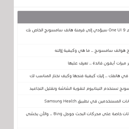
تحذير! هذا الخلل الخطير في واجهة المستخدم One UI 9 سيؤدي إلى فرمتة هاتف سامسونج الخاص بك
ح هواتف سامسونج .. ما هي وكيفية إزالته
يزات آيفون فائدة .. تعرف عليها
ونج تستخدم التيتانيوم لتقوية الشاشة وتقليل التجاعيد
ستخدمين في تطبيق Samsung Health
ثغرة في الذكاء الاصطناعي تكشف عن محادثات خاصة على محركات البحث جوجل Bing .. والآن يخشى