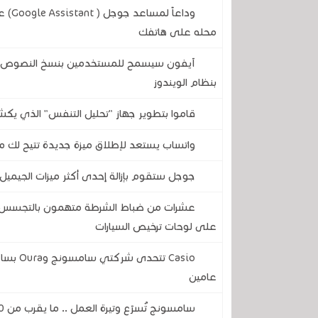
وداع
محله على هاتفك
آيفون سيسمح للمستخدمين بنسخ النصوص وال
بنظام الويندوز
قاموا بتطوير جهاز "تحليل التنفس" الذي يكش
واتساب يستعد لإطلاق ميزة جديدة تتيح لك مع
جوجل ستقوم بإزالة إحدى أكثر ميزات الجيميل 
عشرات من ضباط الشرطة متهمون بالتجسس على
على لوحات ترخيص السيارات
Casio ت
عامين
سامسونج تُسرّع وتيرة العمل .. ما يقرب من 50 جهازًا تخضع حاليًا لاختبار واجهة المستخدم One UI 9.0