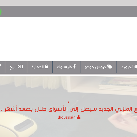
أندرويد
دروس حوحو
فايسبوك
الحماية
الربح
لمنزلي الجديد سيصل إلى الأسواق خلال بضعة أشهر .. 
lhoussain