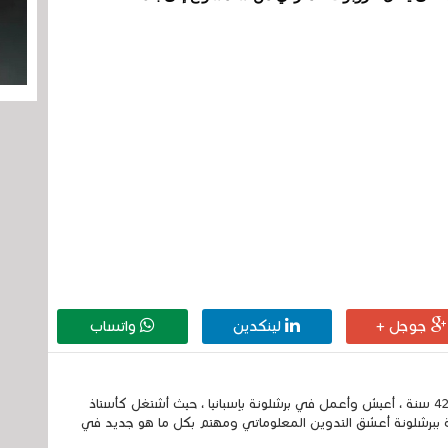
جوجل +
لينكدين
واتساب
إسمي الكامل الحسين مزواد ، مغربي الجنسية ، عمري 42 سنة ، أعيش وأعمل في برشلونة بإسبانيا ، حيث أشتغل كأستاذ
 ببرشلونة أعشق التدوين المعلوماتي ومهتم بكل ما هو جديد في