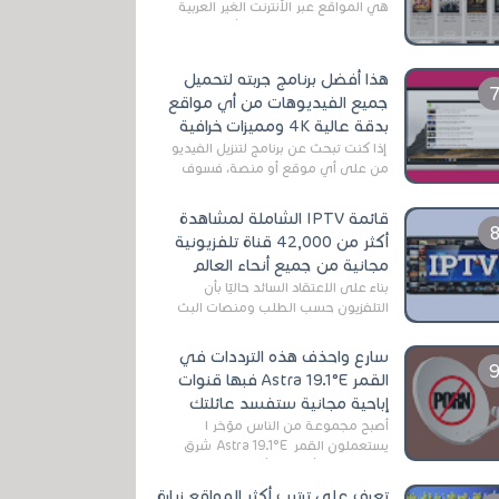
هي المواقع عبر الأنترنت الغير العربية
التي تقدم خدمة تحميل الأفلام على
التورنت ، ومعظم هذه المواقع ل...
هذا أفضل برنامج جربته لتحميل
جميع الفيديوهات من أي مواقع
بدقة عالية 4K ومميزات خرافية
إذا كنت تبحث عن برنامج لتنزيل الفيديو
من على أي موقع أو منصة، فسوف
تعثر على عدد لا منتهي من الروابط
الخاصة بالبرامج والتطبيقات في هذا
قائمة IPTV الشاملة لمشاهدة
المج...
أكثر من 42,000 قناة تلفزيونية
مجانية من جميع أنحاء العالم
بناءً على الاعتقاد السائد حاليًا بأن
التلفزيون حسب الطلب ومنصات البث
المباشر تتفوق على التلفزيون الرقمي
الأرضي التقليدي، يُعدّ IPTV-org خيار...
سارع واحذف هذه الترددات في
القمر Astra 19.1°E فبها قنوات
إباحية مجانية ستفسد عائلتك
أصبح مجموعة من الناس مؤخر ا
يستعملون القمر Astra 19.1°E شرق
وذلك بسبب أن هذا الأخير يتوفرعلى
قنوات مميزة جدا تنقل العديد من البرامج
تعرف على ترتيب أكثر المواقع زيارة