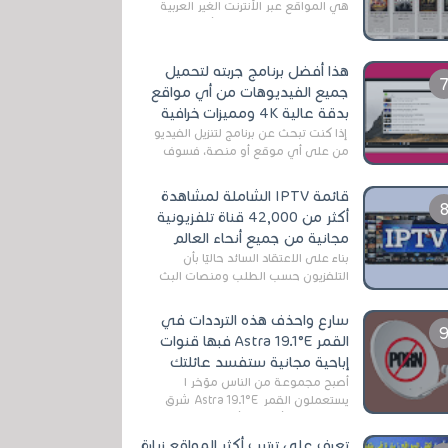
هي المواقع عبر الأنترنت الغير العربية
التي تقدم خدمة تحميل الأفلام على
التورنت ، ومعظم هذه المواقع ل...
هذا أفضل برنامج جربته لتحميل
جميع الفيديوهات من أي مواقع
بدقة عالية 4K ومميزات خرافية
إذا كنت تبحث عن برنامج لتنزيل الفيديو
من على أي موقع أو منصة، فسوف
تعثر على عدد لا منتهي من الروابط
الخاصة بالبرامج والتطبيقات في هذا
قائمة IPTV الشاملة لمشاهدة
المج...
أكثر من 42,000 قناة تلفزيونية
مجانية من جميع أنحاء العالم
بناءً على الاعتقاد السائد حاليًا بأن
التلفزيون حسب الطلب ومنصات البث
المباشر تتفوق على التلفزيون الرقمي
الأرضي التقليدي، يُعدّ IPTV-org خيار...
سارع واحذف هذه الترددات في
القمر Astra 19.1°E فبها قنوات
إباحية مجانية ستفسد عائلتك
أصبح مجموعة من الناس مؤخر ا
يستعملون القمر Astra 19.1°E شرق
وذلك بسبب أن هذا الأخير يتوفرعلى
قنوات مميزة جدا تنقل العديد من البرامج
تعرف على ترتيب أكثر المواقع زيارة