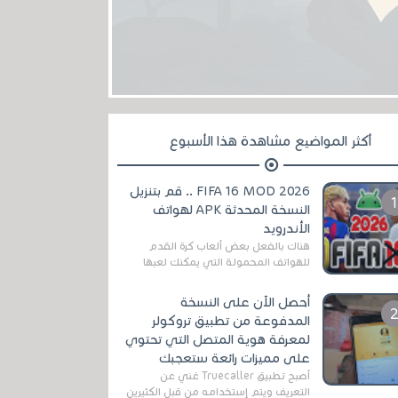
أكثر المواضيع مشاهدة هذا الأسبوع
FIFA 16 MOD 2026 .. قم بتنزيل
النسخة المحدثة APK لهواتف
الأندرويد
هناك بالفعل بعض ألعاب كرة القدم
للهواتف المحمولة التي يمكنك لعبها
رسميًا بتشكيلات مُحدثة لموسم
2025/2026v ومثال على ذلك ألعاب
أحصل الآن على النسخة
مثل EA Sports ...
المدفوعة من تطبيق تروكولر
لمعرفة هوية المتصل التي تحتوي
على مميزات رائعة ستعجبك
أصبح تطبيق Truecaller غني عن
التعريف ويتم إستخدامه من قبل الكثيرين