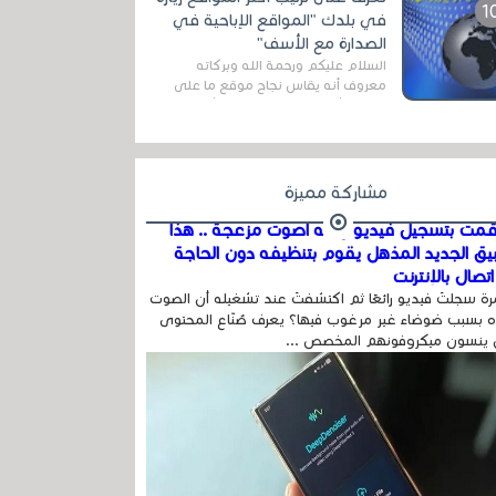
اله...
في بلدك "المواقع الإباحية في
الصدارة مع الأسف"
السلام عليكم ورحمة الله وبركاته
معروف أنه يقاس نجاح موقع ما على
شبكة الأنترنت بعدة مقاييس ، أهمها
عداد الزائرين للموقع، ويتم معرفة ذلك
في...
مشاركة مميزة
مت بتسجيل فيديو وفيه أصوت مزعجة .. هذا
بيق الجديد المذهل يقوم بتنظيفه دون الحاجة
تصال بالإنترنت
ة سجلتَ فيديو رائعًا ثم اكتشفتَ عند تشغيله أن الصوت
 بسبب ضوضاء غير مرغوب فيها؟ يعرف صُنّاع المحتوى
 ينسون ميكروفونهم المخصص ...