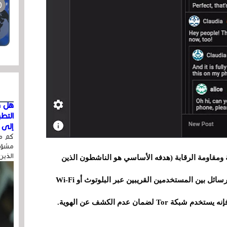
هل ق
التط
إلى ا
كم مر
مشوّه
الذين
 على الخصوصية ومقاومة الرقابة (هدفه الأساسي هو الناشطون الذين
يحتاجون إلى التنسيق)، ويسمح التطبيق بإرسال الرسائل بين المستخدمين القريبين عبر البلوتوث أو Wi-Fi