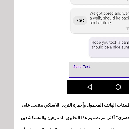
Meshtastic هو مشروع مفتوح المصدر يجمع بين تطبيقات الهاتف المحمول وأجهزة التردد اللاسلكي LoRa. على
حضري" أكثر، تم تصميم هذا التطبيق للمتنزهين والمستكشفين