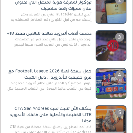
تروكولر لمعرفة هوية المتصل التي تحتوي
على مميزات رائعة ستعجبك
أصبح تطبيق Truecaller غني عن التعريف ويتم
إستخدامه من قبل الكثيرين رغم المخاطر المتعلقه به
وذلك من أجل التخلص من المضايقات الكثيرة في
العال...
خمسة ألعاب أندرويد صالحة للبالغين فقط 18+
يوجد في متجر غوغل بلاي عدد كبير من تطبيقات
أندرويد ، لذلك ليس من الغريب العثور عليها لجميع
أنواع الجماهير. هذه المرة نقدم 5 ألعاب أند...
حمل نسخة لعبة Football League 2026 مع
فرق حقيقية للأندرويد .. دليل التثبيت
يتوفر لمجتمع كرة القدم على نظام أندرويد مجموعة
كبيرة من الألعاب عالية الجودة. من الألعاب الرسمية مثل
EA Sports FC 26 (المعروفة سابقًا باسم ...
يمكنك الآن تثبيت لعبة GTA San Andreas
LITE الخفيفة والأصلية على هاتفك الأندرويد
مجانا
قام أحد المطورين بإطلاق نسخة معدلة من لعبة GTA
San Andreas حيث أخد بعين الإعتبار تقليل مساحة