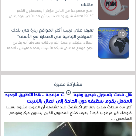
عائلتك
أصبح مجموعة من الناس مؤخر ا يستعملون القمر
Astra 19.1°E شرق وذلك بسبب أن هذا الأخير يتوفرعلى
قنوات مميزة جدا تنقل العديد من البرامج اله...
تعرف على ترتيب أكثر المواقع زيارة في بلدك
"المواقع الإباحية في الصدارة مع الأسف"
السلام عليكم ورحمة الله وبركاته معروف أنه يقاس
نجاح موقع ما على شبكة الأنترنت بعدة مقاييس ، أهمها
عداد الزائرين للموقع، ويتم معرفة ذلك في...
مشاركة مميزة
هل قمت بتسجيل فيديو وفيه أصوت مزعجة .. هذا التطبيق الجديد
المذهل يقوم بتنظيفه دون الحاجة إلى اتصال بالإنترنت
كم مرة سجلتَ فيديو رائعًا ثم اكتشفتَ عند تشغيله أن الصوت مشوّه بسبب
ضوضاء غير مرغوب فيها؟ يعرف صُنّاع المحتوى الذين ينسون ميكروفونهم
المخصص ...