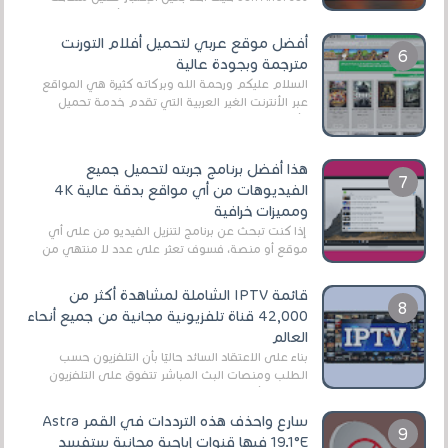
اللعبة وجعلها خفيفة LITE لهواتف الأندرويد ، وق...
أفضل موقع عربي لتحميل أفلام التورنت
مترجمة وبجودة عالية
السلام عليكم ورحمة الله وبركاته كثيرة هي المواقع
عبر الأنترنت الغير العربية التي تقدم خدمة تحميل
الأفلام على التورنت ، ومعظم هذه المواقع ل...
هذا أفضل برنامج جربته لتحميل جميع
الفيديوهات من أي مواقع بدقة عالية 4K
ومميزات خرافية
إذا كنت تبحث عن برنامج لتنزيل الفيديو من على أي
موقع أو منصة، فسوف تعثر على عدد لا منتهي من
الروابط الخاصة بالبرامج والتطبيقات في هذا المج...
قائمة IPTV الشاملة لمشاهدة أكثر من
42,000 قناة تلفزيونية مجانية من جميع أنحاء
العالم
بناءً على الاعتقاد السائد حاليًا بأن التلفزيون حسب
الطلب ومنصات البث المباشر تتفوق على التلفزيون
الرقمي الأرضي التقليدي، يُعدّ IPTV-org خيار...
سارع واحذف هذه الترددات في القمر Astra
19.1°E فبها قنوات إباحية مجانية ستفسد