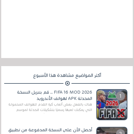
أكثر المواضيع مشاهدة هذا الأسبوع
FIFA 16 MOD 2026 .. قم بتنزيل النسخة
المحدثة APK لهواتف الأندرويد
هناك بالفعل بعض ألعاب كرة القدم للهواتف المحمولة
التي يمكنك لعبها رسميًا بتشكيلات مُحدثة لموسم
2025/2026v ومثال على ذلك ألعاب مثل EA Sports ...
أحصل الآن على النسخة المدفوعة من تطبيق