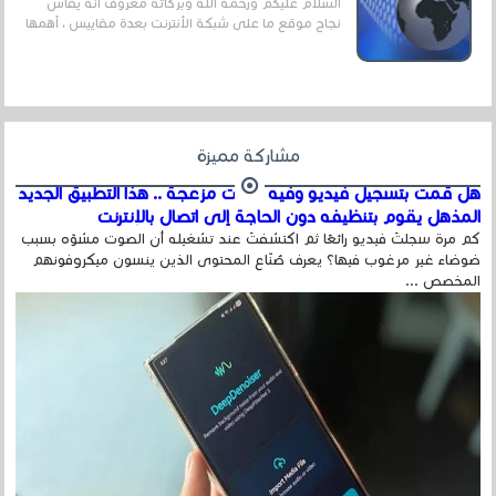
السلام عليكم ورحمة الله وبركاته معروف أنه يقاس
نجاح موقع ما على شبكة الأنترنت بعدة مقاييس ، أهمها
عداد الزائرين للموقع، ويتم معرفة ذلك في...
مشاركة مميزة
هل قمت بتسجيل فيديو وفيه أصوت مزعجة .. هذا التطبيق الجديد
المذهل يقوم بتنظيفه دون الحاجة إلى اتصال بالإنترنت
كم مرة سجلتَ فيديو رائعًا ثم اكتشفتَ عند تشغيله أن الصوت مشوّه بسبب
ضوضاء غير مرغوب فيها؟ يعرف صُنّاع المحتوى الذين ينسون ميكروفونهم
المخصص ...