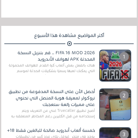
أكثر المواضيع مشاهدة هذا الأسبوع
FIFA 16 MOD 2026 .. قم بتنزيل النسخة
المحدثة APK لهواتف الأندرويد
هناك بالفعل بعض ألعاب كرة القدم للهواتف المحمولة
التي يمكنك لعبها رسميًا بتشكيلات مُحدثة لموسم
2025/2026v ومثال على ذلك ألعاب مثل EA Sports ...
أحصل الآن على النسخة المدفوعة من تطبيق
تروكولر لمعرفة هوية المتصل التي تحتوي
على مميزات رائعة ستعجبك
أصبح تطبيق Truecaller غني عن التعريف ويتم
إستخدامه من قبل الكثيرين رغم المخاطر المتعلقه به
وذلك من أجل التخلص من المضايقات الكثيرة في
العال...
خمسة ألعاب أندرويد صالحة للبالغين فقط 18+
يوجد في متجر غوغل بلاي عدد كبير من تطبيقات