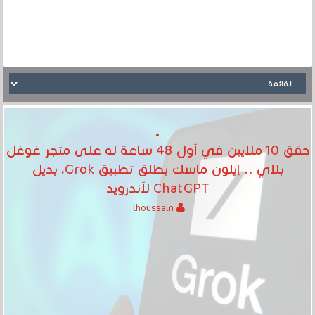
حقق 10 ملايين في أول 48 ساعة له على متجر غوغل
بلاي .. إيلون ماسك يطلق تطبيق Grok، بديل
ChatGPT لأندرويد
lhoussain