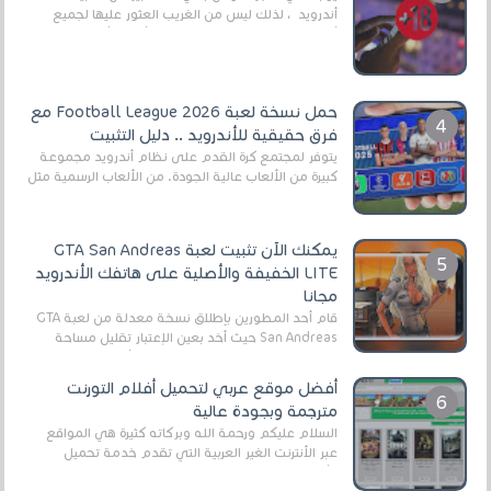
أندرويد ، لذلك ليس من الغريب العثور عليها لجميع
أنواع الجماهير. هذه المرة نقدم 5 ألعاب أند...
حمل نسخة لعبة Football League 2026 مع
فرق حقيقية للأندرويد .. دليل التثبيت
يتوفر لمجتمع كرة القدم على نظام أندرويد مجموعة
كبيرة من الألعاب عالية الجودة. من الألعاب الرسمية مثل
EA Sports FC 26 (المعروفة سابقًا باسم ...
يمكنك الآن تثبيت لعبة GTA San Andreas
LITE الخفيفة والأصلية على هاتفك الأندرويد
مجانا
قام أحد المطورين بإطلاق نسخة معدلة من لعبة GTA
San Andreas حيث أخد بعين الإعتبار تقليل مساحة
اللعبة وجعلها خفيفة LITE لهواتف الأندرويد ، وق...
أفضل موقع عربي لتحميل أفلام التورنت
مترجمة وبجودة عالية
السلام عليكم ورحمة الله وبركاته كثيرة هي المواقع
عبر الأنترنت الغير العربية التي تقدم خدمة تحميل
الأفلام على التورنت ، ومعظم هذه المواقع ل...