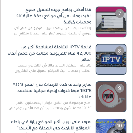
هذا أفضل برنامج جربته لتحميل جميع
الفيديوهات من أي مواقع بدقة عالية 4K
ومميزات خرافية
إذا كنت تبحث عن برنامج لتنزيل الفيديو من على أي
موقع أو منصة، فسوف تعثر على عدد لا منتهي من
الروابط الخاصة بالبرامج والتطبيقات في هذا المج...
قائمة IPTV الشاملة لمشاهدة أكثر من
42,000 قناة تلفزيونية مجانية من جميع أنحاء
العالم
بناءً على الاعتقاد السائد حاليًا بأن التلفزيون حسب
الطلب ومنصات البث المباشر تتفوق على التلفزيون
الرقمي الأرضي التقليدي، يُعدّ IPTV-org خيار...
سارع واحذف هذه الترددات في القمر Astra
19.1°E فبها قنوات إباحية مجانية ستفسد
عائلتك
أصبح مجموعة من الناس مؤخر ا يستعملون القمر
Astra 19.1°E شرق وذلك بسبب أن هذا الأخير يتوفرعلى
قنوات مميزة جدا تنقل العديد من البرامج اله...
تعرف على ترتيب أكثر المواقع زيارة في بلدك
"المواقع الإباحية في الصدارة مع الأسف"