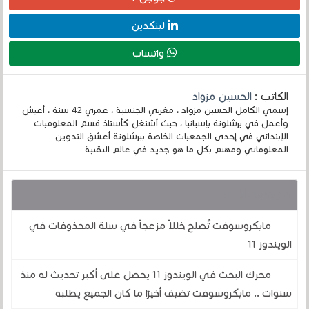
لينكدين
واتساب
الكاتب :
الحسين مزواد
إسمي الكامل الحسين مزواد ، مغربي الجنسية ، عمري 42 سنة ، أعيش
وأعمل في برشلونة بإسبانيا ، حيث أشتغل كأستاذ قسم المعلوميات
الإبتدائي في إحدى الجمعيات الخاصة ببرشلونة أعشق التدوين
المعلوماتي ومهتم بكل ما هو جديد في عالم التقنية
قد يهمك أيضا :
مايكروسوفت تُصلح خللاً مزعجاً في سلة المحذوفات في
الويندوز 11
محرك البحث في الويندوز 11 يحصل على أكبر تحديث له منذ
سنوات .. مايكروسوفت تضيف أخيرًا ما كان الجميع يطلبه