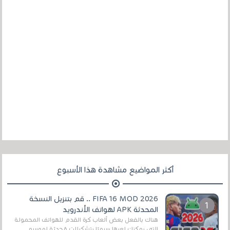
أكثر المواضيع مشاهدة هذا الأسبوع
FIFA 16 MOD 2026 .. قم بتنزيل النسخة
المحدثة APK لهواتف الأندرويد
هناك بالفعل بعض ألعاب كرة القدم للهواتف المحمولة
التي يمكنك لعبها رسميًا بتشكيلات مُحدثة لموسم