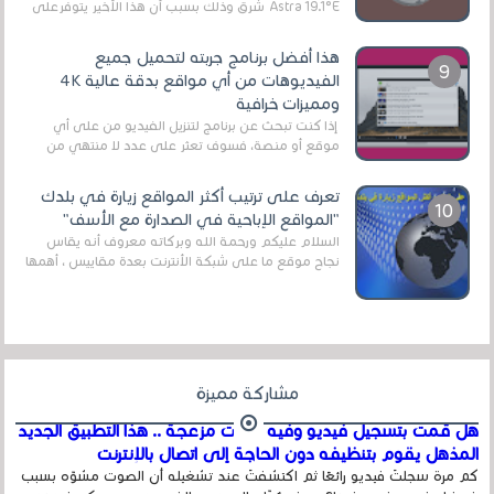
Astra 19.1°E شرق وذلك بسبب أن هذا الأخير يتوفرعلى
قنوات مميزة جدا تنقل العديد من البرامج اله...
هذا أفضل برنامج جربته لتحميل جميع
الفيديوهات من أي مواقع بدقة عالية 4K
ومميزات خرافية
إذا كنت تبحث عن برنامج لتنزيل الفيديو من على أي
موقع أو منصة، فسوف تعثر على عدد لا منتهي من
الروابط الخاصة بالبرامج والتطبيقات في هذا المج...
تعرف على ترتيب أكثر المواقع زيارة في بلدك
"المواقع الإباحية في الصدارة مع الأسف"
السلام عليكم ورحمة الله وبركاته معروف أنه يقاس
نجاح موقع ما على شبكة الأنترنت بعدة مقاييس ، أهمها
عداد الزائرين للموقع، ويتم معرفة ذلك في...
مشاركة مميزة
هل قمت بتسجيل فيديو وفيه أصوت مزعجة .. هذا التطبيق الجديد
المذهل يقوم بتنظيفه دون الحاجة إلى اتصال بالإنترنت
كم مرة سجلتَ فيديو رائعًا ثم اكتشفتَ عند تشغيله أن الصوت مشوّه بسبب