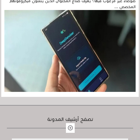
ضوضاء غير مرغوب فيها؟ يعرف صُنّاع المحتوى الذين ينسون ميكروفونهم
المخصص ...
تصفح أرشيف المدونة