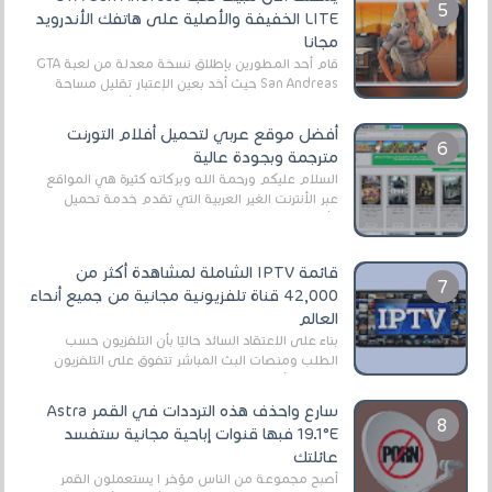
LITE الخفيفة والأصلية على هاتفك الأندرويد
مجانا
قام أحد المطورين بإطلاق نسخة معدلة من لعبة GTA
San Andreas حيث أخد بعين الإعتبار تقليل مساحة
اللعبة وجعلها خفيفة LITE لهواتف الأندرويد ، وق...
أفضل موقع عربي لتحميل أفلام التورنت
مترجمة وبجودة عالية
السلام عليكم ورحمة الله وبركاته كثيرة هي المواقع
عبر الأنترنت الغير العربية التي تقدم خدمة تحميل
الأفلام على التورنت ، ومعظم هذه المواقع ل...
قائمة IPTV الشاملة لمشاهدة أكثر من
42,000 قناة تلفزيونية مجانية من جميع أنحاء
العالم
بناءً على الاعتقاد السائد حاليًا بأن التلفزيون حسب
الطلب ومنصات البث المباشر تتفوق على التلفزيون
الرقمي الأرضي التقليدي، يُعدّ IPTV-org خيار...
سارع واحذف هذه الترددات في القمر Astra
19.1°E فبها قنوات إباحية مجانية ستفسد
عائلتك
أصبح مجموعة من الناس مؤخر ا يستعملون القمر