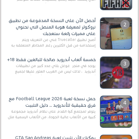
2025/2026v ومثال على ذلك ألعاب مثل EA Sports ...
أحصل الآن على النسخة المدفوعة من تطبيق
تروكولر لمعرفة هوية المتصل التي تحتوي
على مميزات رائعة ستعجبك
أصبح تطبيق Truecaller غني عن التعريف ويتم
إستخدامه من قبل الكثيرين رغم المخاطر المتعلقه به
وذلك من أجل التخلص من المضايقات الكثيرة في
العال...
خمسة ألعاب أندرويد صالحة للبالغين فقط 18+
يوجد في متجر غوغل بلاي عدد كبير من تطبيقات
أندرويد ، لذلك ليس من الغريب العثور عليها لجميع
أنواع الجماهير. هذه المرة نقدم 5 ألعاب أند...
حمل نسخة لعبة Football League 2026 مع
فرق حقيقية للأندرويد .. دليل التثبيت
يتوفر لمجتمع كرة القدم على نظام أندرويد مجموعة
كبيرة من الألعاب عالية الجودة. من الألعاب الرسمية مثل
EA Sports FC 26 (المعروفة سابقًا باسم ...
يمكنك الآن تثبيت لعبة GTA San Andreas