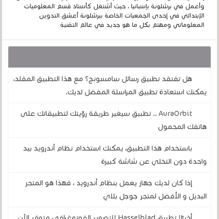
وأعمل في برشلونة بإسبانيا ، حيث أشتغل كأستاذ قسم المعلوميات
الإبتدائي في إحدى الجمعيات الخاصة ببرشلونة أعشق التدوين
المعلوماتي ومهتم بكل ما هو جديد في عالم التقنية
قد يهمك أيضا :
هل تفتقد تطبيق رسائل سامسونج؟ مع هذا التطبيق المقلد،
يمكنك استعادة تطبيق المراسلة المفضل لديك.
AuraOrbit .. تطبيق سيغير طريقة رؤيتك لتطبيقاتك على
هاتفك المحمول
باستخدام هذا التطبيق، يمكنك استخدام نظام أندرويد بيد
واحدة دون التخلي عن شاشة كبيرة
إذا كان لديك جهاز يعمل بنظام أندرويد ، فهذا هو المتجر
البديل و الأفضل لمتجر جوجل بلاي
أخيرًا! تطبيق Hasselblad للتصوير الفوتوغرافي متوفر الآن