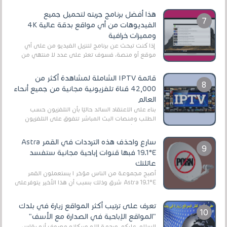
هذا أفضل برنامج جربته لتحميل جميع
الفيديوهات من أي مواقع بدقة عالية 4K
ومميزات خرافية
إذا كنت تبحث عن برنامج لتنزيل الفيديو من على أي
موقع أو منصة، فسوف تعثر على عدد لا منتهي من
الروابط الخاصة بالبرامج والتطبيقات في هذا المج...
قائمة IPTV الشاملة لمشاهدة أكثر من
42,000 قناة تلفزيونية مجانية من جميع أنحاء
العالم
بناءً على الاعتقاد السائد حاليًا بأن التلفزيون حسب
الطلب ومنصات البث المباشر تتفوق على التلفزيون
الرقمي الأرضي التقليدي، يُعدّ IPTV-org خيار...
سارع واحذف هذه الترددات في القمر Astra
19.1°E فبها قنوات إباحية مجانية ستفسد
عائلتك
أصبح مجموعة من الناس مؤخر ا يستعملون القمر
Astra 19.1°E شرق وذلك بسبب أن هذا الأخير يتوفرعلى
قنوات مميزة جدا تنقل العديد من البرامج اله...
تعرف على ترتيب أكثر المواقع زيارة في بلدك
"المواقع الإباحية في الصدارة مع الأسف"
السلام عليكم ورحمة الله وبركاته معروف أنه يقاس