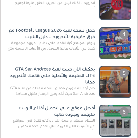
أندرويد ، لذلك ليس من الغريب العثور عليها لجميع
أنواع الجماهير. هذه المرة نقدم 5 ألعاب أند...
حمل نسخة لعبة Football League 2026 مع
فرق حقيقية للأندرويد .. دليل التثبيت
يتوفر لمجتمع كرة القدم على نظام أندرويد مجموعة
كبيرة من الألعاب عالية الجودة. من الألعاب الرسمية مثل
EA Sports FC 26 (المعروفة سابقًا باسم ...
يمكنك الآن تثبيت لعبة GTA San Andreas
LITE الخفيفة والأصلية على هاتفك الأندرويد
مجانا
قام أحد المطورين بإطلاق نسخة معدلة من لعبة GTA
San Andreas حيث أخد بعين الإعتبار تقليل مساحة
اللعبة وجعلها خفيفة LITE لهواتف الأندرويد ، وق...
أفضل موقع عربي لتحميل أفلام التورنت
مترجمة وبجودة عالية
السلام عليكم ورحمة الله وبركاته كثيرة هي المواقع
عبر الأنترنت الغير العربية التي تقدم خدمة تحميل
الأفلام على التورنت ، ومعظم هذه المواقع ل...