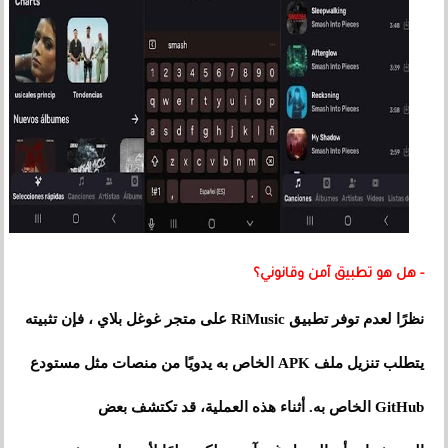
- هل هو تطبيق آمن وقانوني؟
نظرًا لعدم توفر تطبيق RiMusic على متجر غوغل بلاي ، فإن تثبيته
يتطلب تنزيل ملف APK الخاص به يدويًا من منصات مثل مستودع
GitHub الخاص به. أثناء هذه العملية، قد تكتشف بعض