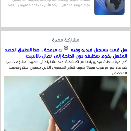
نجاح موقع ما على شبكة الأنترنت بعدة مقاييس ، أهمها
عداد الزائرين للموقع، ويتم معرفة ذلك في...
مشاركة مميزة
هل قمت بتسجيل فيديو وفيه أصوت مزعجة .. هذا التطبيق الجديد
المذهل يقوم بتنظيفه دون الحاجة إلى اتصال بالإنترنت
كم مرة سجلتَ فيديو رائعًا ثم اكتشفتَ عند تشغيله أن الصوت مشوّه بسبب
ضوضاء غير مرغوب فيها؟ يعرف صُنّاع المحتوى الذين ينسون ميكروفونهم
المخصص ...