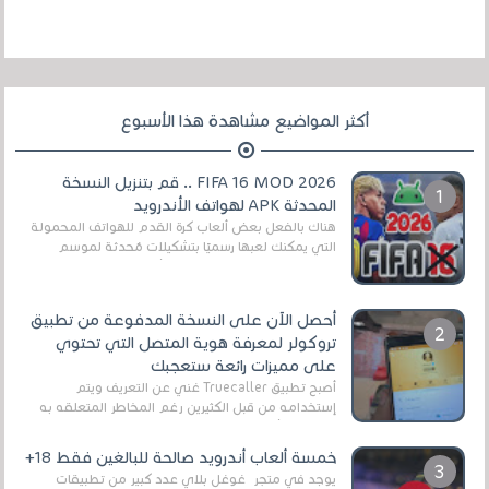
أكثر المواضيع مشاهدة هذا الأسبوع
FIFA 16 MOD 2026 .. قم بتنزيل النسخة
المحدثة APK لهواتف الأندرويد
هناك بالفعل بعض ألعاب كرة القدم للهواتف المحمولة
التي يمكنك لعبها رسميًا بتشكيلات مُحدثة لموسم
2025/2026v ومثال على ذلك ألعاب مثل EA Sports ...
أحصل الآن على النسخة المدفوعة من تطبيق
تروكولر لمعرفة هوية المتصل التي تحتوي
على مميزات رائعة ستعجبك
أصبح تطبيق Truecaller غني عن التعريف ويتم
إستخدامه من قبل الكثيرين رغم المخاطر المتعلقه به
وذلك من أجل التخلص من المضايقات الكثيرة في
العال...
خمسة ألعاب أندرويد صالحة للبالغين فقط 18+
يوجد في متجر غوغل بلاي عدد كبير من تطبيقات