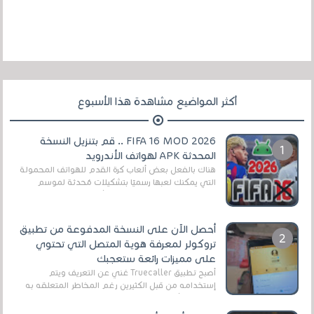
أكثر المواضيع مشاهدة هذا الأسبوع
FIFA 16 MOD 2026 .. قم بتنزيل النسخة
المحدثة APK لهواتف الأندرويد
هناك بالفعل بعض ألعاب كرة القدم للهواتف المحمولة
التي يمكنك لعبها رسميًا بتشكيلات مُحدثة لموسم
2025/2026v ومثال على ذلك ألعاب مثل EA Sports ...
أحصل الآن على النسخة المدفوعة من تطبيق
تروكولر لمعرفة هوية المتصل التي تحتوي
على مميزات رائعة ستعجبك
أصبح تطبيق Truecaller غني عن التعريف ويتم
إستخدامه من قبل الكثيرين رغم المخاطر المتعلقه به
وذلك من أجل التخلص من المضايقات الكثيرة في
العال...