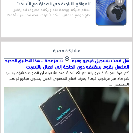
"المواقع الإباحية في الصدارة مع الأسف"
السلام عليكم ورحمة الله وبركاته معروف أنه يقاس
نجاح موقع ما على شبكة الأنترنت بعدة مقاييس ، أهمها
عداد الزائرين للموقع، ويتم معرفة ذلك في...
مشاركة مميزة
هل قمت بتسجيل فيديو وفيه أصوت مزعجة .. هذا التطبيق الجديد
المذهل يقوم بتنظيفه دون الحاجة إلى اتصال بالإنترنت
كم مرة سجلتَ فيديو رائعًا ثم اكتشفتَ عند تشغيله أن الصوت مشوّه بسبب
ضوضاء غير مرغوب فيها؟ يعرف صُنّاع المحتوى الذين ينسون ميكروفونهم
المخصص ...