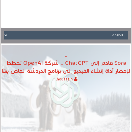
Sora قادم إلى ChatGPT .. شركة OpenAI تخطط
لإحضار أداة إنشاء الفيديو إلى برنامج الدردشة الخاص بها
lhoussain