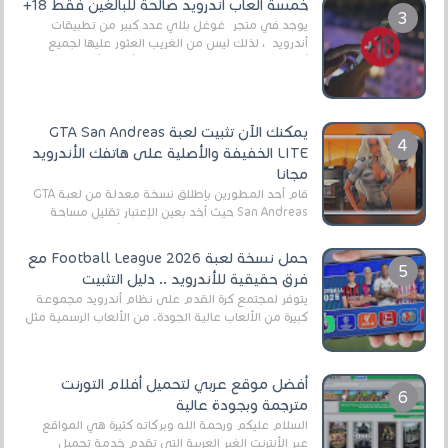
خمسة ألعاب أندرويد صالحة للبالغين فقط 18+
يوجد في متجر غوغل بلاي عدد كبير من تطبيقات
أندرويد ، لذلك ليس من الغريب العثور عليها لجميع
أنواع الجماهير. هذه المرة نقدم 5 ألعاب أند...
يمكنك الآن تثبيت لعبة GTA San Andreas
LITE الخفيفة والأصلية على هاتفك الأندرويد
مجانا
قام أحد المطورين بإطلاق نسخة معدلة من لعبة GTA
San Andreas حيث أخد بعين الإعتبار تقليل مساحة
اللعبة وجعلها خفيفة LITE لهواتف الأندرويد ، وق...
حمل نسخة لعبة Football League 2026 مع
فرق حقيقية للأندرويد .. دليل التثبيت
يتوفر لمجتمع كرة القدم على نظام أندرويد مجموعة
كبيرة من الألعاب عالية الجودة. من الألعاب الرسمية مثل
EA Sports FC 26 (المعروفة سابقًا باسم ...
أفضل موقع عربي لتحميل أفلام التورنت
مترجمة وبجودة عالية
السلام عليكم ورحمة الله وبركاته كثيرة هي المواقع
عبر الأنترنت الغير العربية التي تقدم خدمة تحميل