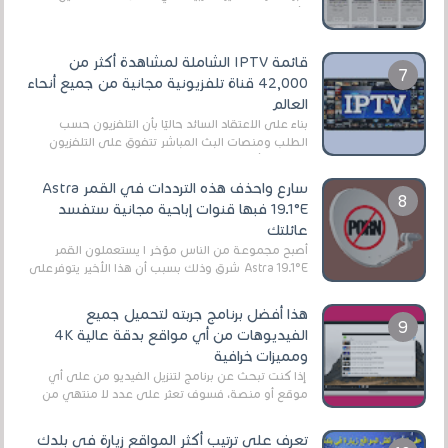
الأفلام على التورنت ، ومعظم هذه المواقع ل...
قائمة IPTV الشاملة لمشاهدة أكثر من
42,000 قناة تلفزيونية مجانية من جميع أنحاء
العالم
بناءً على الاعتقاد السائد حاليًا بأن التلفزيون حسب
الطلب ومنصات البث المباشر تتفوق على التلفزيون
الرقمي الأرضي التقليدي، يُعدّ IPTV-org خيار...
سارع واحذف هذه الترددات في القمر Astra
19.1°E فبها قنوات إباحية مجانية ستفسد
عائلتك
أصبح مجموعة من الناس مؤخر ا يستعملون القمر
Astra 19.1°E شرق وذلك بسبب أن هذا الأخير يتوفرعلى
قنوات مميزة جدا تنقل العديد من البرامج اله...
هذا أفضل برنامج جربته لتحميل جميع
الفيديوهات من أي مواقع بدقة عالية 4K
ومميزات خرافية
إذا كنت تبحث عن برنامج لتنزيل الفيديو من على أي
موقع أو منصة، فسوف تعثر على عدد لا منتهي من
الروابط الخاصة بالبرامج والتطبيقات في هذا المج...
تعرف على ترتيب أكثر المواقع زيارة في بلدك