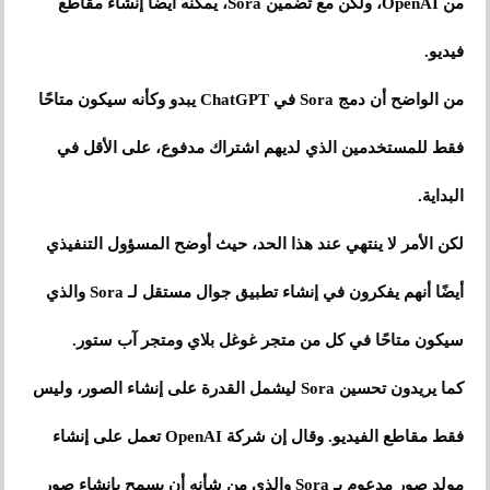
من OpenAI، ولكن مع تضمين Sora، يمكنه أيضًا إنشاء مقاطع
فيديو.
من الواضح أن دمج Sora في ChatGPT يبدو وكأنه سيكون متاحًا
فقط للمستخدمين الذي لديهم اشتراك مدفوع، على الأقل في
البداية.
لكن الأمر لا ينتهي عند هذا الحد، حيث أوضح المسؤول التنفيذي
أيضًا أنهم يفكرون في إنشاء تطبيق جوال مستقل لـ Sora والذي
سيكون متاحًا في كل من متجر غوغل بلاي ومتجر آب ستور.
كما يريدون تحسين Sora ليشمل القدرة على إنشاء الصور، وليس
فقط مقاطع الفيديو. وقال إن شركة OpenAI تعمل على إنشاء
مولد صور مدعوم بـ Sora والذي من شأنه أن يسمح بإنشاء صور