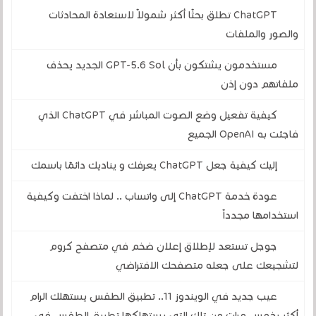
ChatGPT تطلق بحثًا أكثر شمولاً لاستعادة المحادثات
والصور والملفات
مستخدمون يشتكون بأن GPT-5.6 Sol الجديد يحذف
ملفاتهم دون إذن
كيفية تفعيل وضع الصوت المباشر في ChatGPT الذي
فاجئت به OpenAI الجميع
إليك كيفية جعل ChatGPT يعرفك و يناديك دائمًا باسمك
عودة خدمة ChatGPT إلى واتساب .. لماذا اختفت وكيفية
استخدامها مجدداً
جوجل تستعد لإطلاق إعلان ضخم في متصفح كروم
لتشجيعك على جعله متصفحك الافتراضي
عيب جديد في الويندوز 11.. تطبيق الطقس يستهلك الرام
أكثر بخمس مرات من تلك التي يستهلكها تطبيق الطقس في