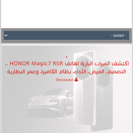
اكتشف الميزات البارزة لهاتف HONOR Magic7 RSR ..
التصميم، العرض، الأداء، نظام الكاميرا، وعمر البطارية
lhoussain