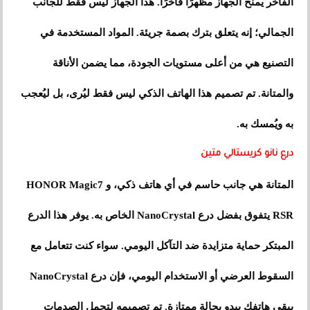
الفاخر يمنح الجهاز مظهرًا فاخرًا. هذا الجهاز ليس فقط للجانب
الجمالي؛ إنه يتعلق بترك بصمة جريئة. المواد المستخدمة في
التصنيع هي من أعلى مستويات الجودة، مما يضمن الأناقة
والمتانة. تم تصميم هذا الهاتف الذكي ليس فقط ليُرى، بل ليُعجب
به ويُمسك به.
درع نانو كريستالي متين
المتانة هي جانب حاسم في أي هاتف ذكي، و HONOR Magic7
RSR يتفوق بفضل درع NanoCrystal الخاص به. يوفر هذا الدرع
المبتكر حماية متزايدة ضد التآكل اليومي. سواء كنت تتعامل مع
السقوط العرضي أو الاستخدام اليومي، فإن درع NanoCrystal
يبقي هاتفك يبدو بحالة ممتازة. تم تصميمه لتحمل الصدمات