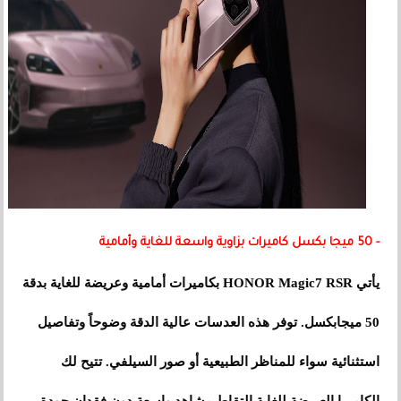
- 50 ميجا بكسل كاميرات بزاوية واسعة للغاية وأمامية
يأتي HONOR Magic7 RSR بكاميرات أمامية وعريضة للغاية بدقة
50 ميجابكسل. توفر هذه العدسات عالية الدقة وضوحاً وتفاصيل
استثنائية سواء للمناظر الطبيعية أو صور السيلفي. تتيح لك