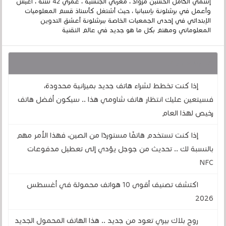
إسمي الكامل الحسين مزواد ، مغربي الجنسية ، عمري 42 سنة ، أعيش
وأعمل في برشلونة بإسبانيا ، حيث أشتغل كأستاذ قسم المعلوميات
الإبتدائي في إحدى الجمعيات الخاصة ببرشلونة أعشق التدوين
المعلوماتي ومهتم بكل ما هو جديد في عالم التقنية
قد يهمك أيضا :
إذا كنت تخطط لشراء هاتف جديد بميزانية محدودة،
فسيتعين عليك انتظار هاتف شاومي هذا .. سيكون أفضل هاتف
رخيص لهذا العام
إذا كنت تستخدم هاتفًا مستوردًا من الصين، فهذا الأمر مهم
بالنسبة لك .. تحديث من جوجل يؤدي إلى تعطيل مدفوعات
NFC
اكتشف تصنيف أقوى 10 هواتف محمولة في أغسطس
2026
روح بلاك بيري تعود من جديد .. هذا الهاتف المحمول الجديد