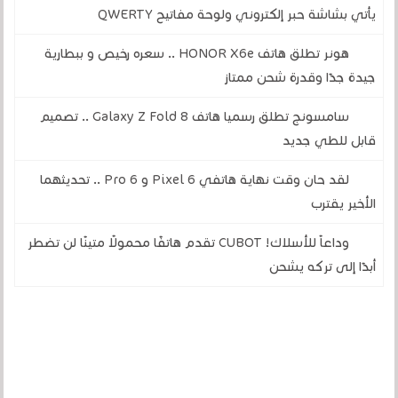
يأتي بشاشة حبر إلكتروني ولوحة مفاتيح QWERTY
هونر تطلق هاتف HONOR X6e .. سعره رخيص و ببطارية
جيدة جدًا وقدرة شحن ممتاز
سامسونج تطلق رسميا هاتف Galaxy Z Fold 8 .. تصميم
قابل للطي جديد
لقد حان وقت نهاية هاتفي Pixel 6 و 6 Pro .. تحديثهما
الأخير يقترب
وداعاً للأسلاك! CUBOT تقدم هاتفًا محمولًا متينًا لن تضطر
أبدًا إلى تركه يشحن