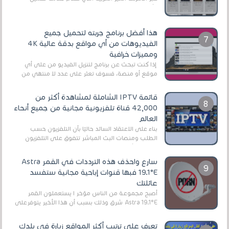
الأفلام على التورنت ، ومعظم هذه المواقع ل...
هذا أفضل برنامج جربته لتحميل جميع
الفيديوهات من أي مواقع بدقة عالية 4K
ومميزات خرافية
إذا كنت تبحث عن برنامج لتنزيل الفيديو من على أي
موقع أو منصة، فسوف تعثر على عدد لا منتهي من
الروابط الخاصة بالبرامج والتطبيقات في هذا المج...
قائمة IPTV الشاملة لمشاهدة أكثر من
42,000 قناة تلفزيونية مجانية من جميع أنحاء
العالم
بناءً على الاعتقاد السائد حاليًا بأن التلفزيون حسب
الطلب ومنصات البث المباشر تتفوق على التلفزيون
الرقمي الأرضي التقليدي، يُعدّ IPTV-org خيار...
سارع واحذف هذه الترددات في القمر Astra
19.1°E فبها قنوات إباحية مجانية ستفسد
عائلتك
أصبح مجموعة من الناس مؤخر ا يستعملون القمر
Astra 19.1°E شرق وذلك بسبب أن هذا الأخير يتوفرعلى
قنوات مميزة جدا تنقل العديد من البرامج اله...
تعرف على ترتيب أكثر المواقع زيارة في بلدك