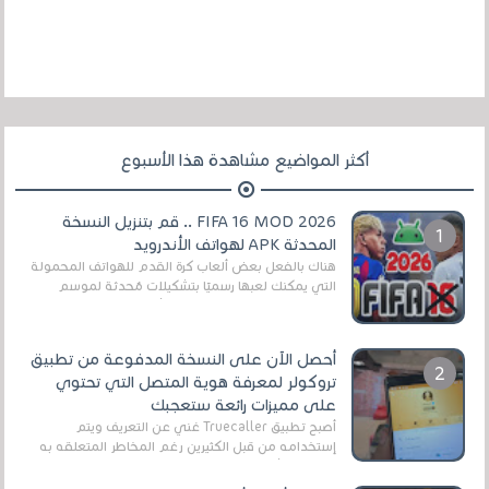
أكثر المواضيع مشاهدة هذا الأسبوع
FIFA 16 MOD 2026 .. قم بتنزيل النسخة
المحدثة APK لهواتف الأندرويد
هناك بالفعل بعض ألعاب كرة القدم للهواتف المحمولة
التي يمكنك لعبها رسميًا بتشكيلات مُحدثة لموسم
2025/2026v ومثال على ذلك ألعاب مثل EA Sports ...
أحصل الآن على النسخة المدفوعة من تطبيق
تروكولر لمعرفة هوية المتصل التي تحتوي
على مميزات رائعة ستعجبك
أصبح تطبيق Truecaller غني عن التعريف ويتم
إستخدامه من قبل الكثيرين رغم المخاطر المتعلقه به
وذلك من أجل التخلص من المضايقات الكثيرة في
العال...