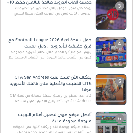
خمسة ألعاب أندرويد صالحة للبالغين فقط 18+
يوجد في متجر غوغل بلاي عدد كبير من تطبيقات
أندرويد ، لذلك ليس من الغريب العثور عليها لجميع
أنواع الجماهير. هذه المرة نقدم 5 ألعاب أند...
حمل نسخة لعبة Football League 2026 مع
فرق حقيقية للأندرويد .. دليل التثبيت
يتوفر لمجتمع كرة القدم على نظام أندرويد مجموعة
كبيرة من الألعاب عالية الجودة. من الألعاب الرسمية مثل
EA Sports FC 26 (المعروفة سابقًا باسم ...
يمكنك الآن تثبيت لعبة GTA San Andreas
LITE الخفيفة والأصلية على هاتفك الأندرويد
مجانا
قام أحد المطورين بإطلاق نسخة معدلة من لعبة GTA
San Andreas حيث أخد بعين الإعتبار تقليل مساحة
اللعبة وجعلها خفيفة LITE لهواتف الأندرويد ، وق...
أفضل موقع عربي لتحميل أفلام التورنت
مترجمة وبجودة عالية
السلام عليكم ورحمة الله وبركاته كثيرة هي المواقع
عبر الأنترنت الغير العربية التي تقدم خدمة تحميل