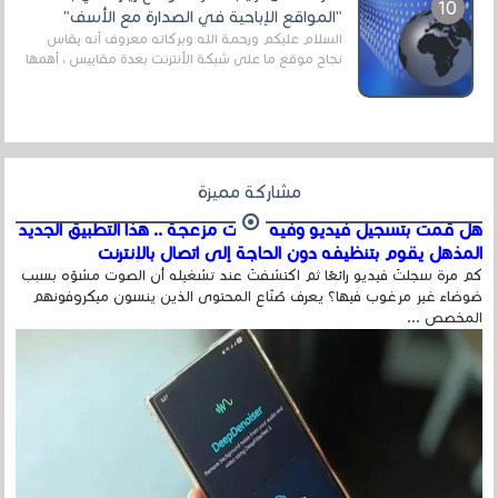
"المواقع الإباحية في الصدارة مع الأسف"
السلام عليكم ورحمة الله وبركاته معروف أنه يقاس
نجاح موقع ما على شبكة الأنترنت بعدة مقاييس ، أهمها
عداد الزائرين للموقع، ويتم معرفة ذلك في...
مشاركة مميزة
هل قمت بتسجيل فيديو وفيه أصوت مزعجة .. هذا التطبيق الجديد
المذهل يقوم بتنظيفه دون الحاجة إلى اتصال بالإنترنت
كم مرة سجلتَ فيديو رائعًا ثم اكتشفتَ عند تشغيله أن الصوت مشوّه بسبب
ضوضاء غير مرغوب فيها؟ يعرف صُنّاع المحتوى الذين ينسون ميكروفونهم
المخصص ...