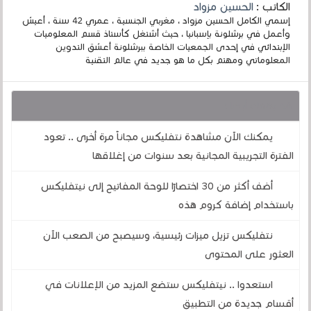
الكاتب :
الحسين مزواد
إسمي الكامل الحسين مزواد ، مغربي الجنسية ، عمري 42 سنة ، أعيش
وأعمل في برشلونة بإسبانيا ، حيث أشتغل كأستاذ قسم المعلوميات
الإبتدائي في إحدى الجمعيات الخاصة ببرشلونة أعشق التدوين
المعلوماتي ومهتم بكل ما هو جديد في عالم التقنية
قد يهمك أيضا :
يمكنك الآن مشاهدة نتفليكس مجاناً مرة أخرى .. تعود
الفترة التجريبية المجانية بعد سنوات من إغلاقها
أضف أكثر من 30 اختصارًا للوحة المفاتيح إلى نيتفليكس
باستخدام إضافة كروم هذه
نتفليكس تزيل ميزات رئيسية، وسيصبح من الصعب الآن
العثور على المحتوى
استعدوا .. نيتفليكس ستضع المزيد من الإعلانات في
أقسام جديدة من التطبيق