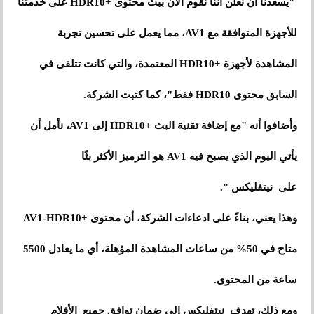
"يسعدنا أن نعلن أننا نقوم الآن ببث محتوى +HDR10 على خدمتنا
للأجهزة المتوافقة مع AV1، مما يعمل على تحسين تجربة
المشاهدة لأجهزة +HDR10 المعتمدة، والتي كانت تتلقى في
السابق محتوى HDR10 فقط"، كما كتبت الشركة.
وأضافوا أنه "مع إضافة تقنية البث +HDR10 إلى AV1، نأمل أن
يأتي اليوم الذي يصبح فيه AV1 هو الترميز الأكثر بثًا
على نيتفليكس ".
وهذا يعني، بناءً على ادعاءات الشركة، أن محتوى +AV1-HDR10
متاح في 50% من ساعات المشاهدة المؤهلة، أي ما يعادل 5500
ساعة من المحتوى.
ومع ذلك، تهدف نيتفليكس إلى ضمان توافق جميع الأفلام