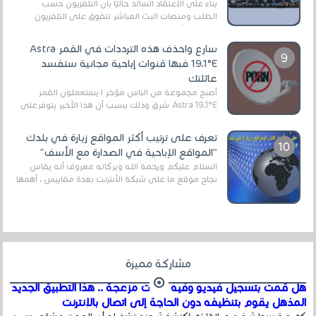
بناءً على الاعتقاد السائد حاليًا بأن التلفزيون حسب
الطلب ومنصات البث المباشر تتفوق على التلفزيون
الرقمي الأرضي التقليدي، يُعدّ IPTV-org خيار...
سارع واحذف هذه الترددات في القمر Astra
19.1°E فبها قنوات إباحية مجانية ستفسد
عائلتك
أصبح مجموعة من الناس مؤخر ا يستعملون القمر
Astra 19.1°E شرق وذلك بسبب أن هذا الأخير يتوفرعلى
قنوات مميزة جدا تنقل العديد من البرامج اله...
تعرف على ترتيب أكثر المواقع زيارة في بلدك
"المواقع الإباحية في الصدارة مع الأسف"
السلام عليكم ورحمة الله وبركاته معروف أنه يقاس
نجاح موقع ما على شبكة الأنترنت بعدة مقاييس ، أهمها
عداد الزائرين للموقع، ويتم معرفة ذلك في...
مشاركة مميزة
هل قمت بتسجيل فيديو وفيه أصوت مزعجة .. هذا التطبيق الجديد
المذهل يقوم بتنظيفه دون الحاجة إلى اتصال بالإنترنت