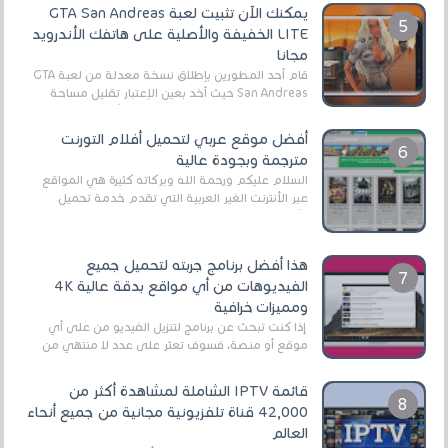
يمكنك الآن تثبيت لعبة GTA San Andreas
LITE الخفيفة والأصلية على هاتفك الأندرويد
مجانا
قام أحد المطورين بإطلاق نسخة معدلة من لعبة GTA
San Andreas حيث أخد بعين الإعتبار تقليل مساحة
اللعبة وجعلها خفيفة LITE لهواتف الأندرويد ، وق...
أفضل موقع عربي لتحميل أفلام التورنت
مترجمة وبجودة عالية
السلام عليكم ورحمة الله وبركاته كثيرة هي المواقع
عبر الأنترنت الغير العربية التي تقدم خدمة تحميل
الأفلام على التورنت ، ومعظم هذه المواقع ل...
هذا أفضل برنامج جربته لتحميل جميع
الفيديوهات من أي مواقع بدقة عالية 4K
ومميزات خرافية
إذا كنت تبحث عن برنامج لتنزيل الفيديو من على أي
موقع أو منصة، فسوف تعثر على عدد لا منتهي من
الروابط الخاصة بالبرامج والتطبيقات في هذا المج...
قائمة IPTV الشاملة لمشاهدة أكثر من
42,000 قناة تلفزيونية مجانية من جميع أنحاء
العالم