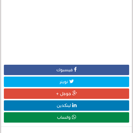
فيسبوك
تويتر
جوجل +
لينكدين
واتساب