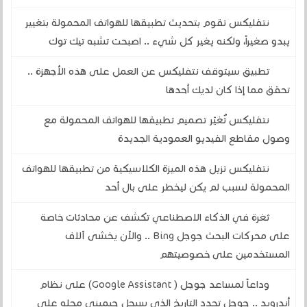
نتفليكس تقوم بتحديث تطبيقها للهواتف المحمولة بتغيير
يبدو صغيراً، ولكنه يغير كل شيء .. اصبحت تشبه تيك توك
تطبيق سيتوقف نتفليكس عن العمل على هذه الأجهزة ..
تحقق مما إذا كان لديك أحدها
نتفليكس تُغيّر تصميم تطبيقها للهواتف المحمولة مع
وصول مقاطع الفيديو العمودية الجديدة
نتفليكس تزيل هذه الميزة الكلاسيكية من تطبيقها للهواتف
المحمولة لسبب لم يكن ليخطر على بال أحد
ثغرة في الذكاء الاصطناعي تكشف عن محادثات خاصة
على محركات البحث جوجل Bing .. والآن يخشى آلاف
المستخدمين على خصوصيتهم
وداعاً لمساعد جوجل ( Google Assistant) على نظام
أندرويد .. جوجل تحدد التاريخ الذي سيحل جيميني محله على