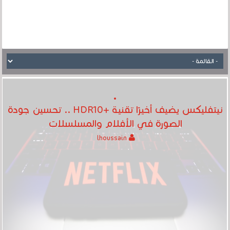
نيتفليكس يضيف أخيرًا تقنية +HDR10 .. تحسين جودة
الصورة في الأفلام والمسلسلات
lhoussain