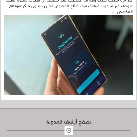
كم مرة سجلتَ فيديو رائعًا ثم اكتشفتَ عند تشغيله أن الصوت مشوّه بسبب
ضوضاء غير مرغوب فيها؟ يعرف صُنّاع المحتوى الذين ينسون ميكروفونهم
المخصص ...
تصفح أرشيف المدونة