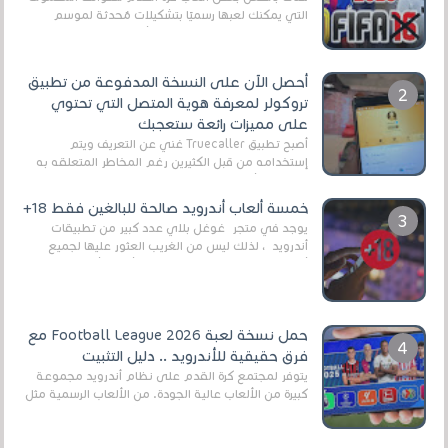
التي يمكنك لعبها رسميًا بتشكيلات مُحدثة لموسم
2025/2026v ومثال على ذلك ألعاب مثل EA Sports ...
أحصل الآن على النسخة المدفوعة من تطبيق
تروكولر لمعرفة هوية المتصل التي تحتوي
على مميزات رائعة ستعجبك
أصبح تطبيق Truecaller غني عن التعريف ويتم
إستخدامه من قبل الكثيرين رغم المخاطر المتعلقه به
وذلك من أجل التخلص من المضايقات الكثيرة في
العال...
خمسة ألعاب أندرويد صالحة للبالغين فقط 18+
يوجد في متجر غوغل بلاي عدد كبير من تطبيقات
أندرويد ، لذلك ليس من الغريب العثور عليها لجميع
أنواع الجماهير. هذه المرة نقدم 5 ألعاب أند...
حمل نسخة لعبة Football League 2026 مع
فرق حقيقية للأندرويد .. دليل التثبيت
يتوفر لمجتمع كرة القدم على نظام أندرويد مجموعة
كبيرة من الألعاب عالية الجودة. من الألعاب الرسمية مثل
EA Sports FC 26 (المعروفة سابقًا باسم ...