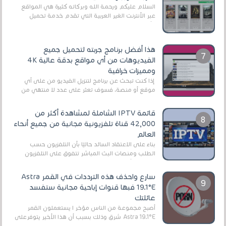
السلام عليكم ورحمة الله وبركاته كثيرة هي المواقع
عبر الأنترنت الغير العربية التي تقدم خدمة تحميل
الأفلام على التورنت ، ومعظم هذه المواقع ل...
هذا أفضل برنامج جربته لتحميل جميع
الفيديوهات من أي مواقع بدقة عالية 4K
ومميزات خرافية
إذا كنت تبحث عن برنامج لتنزيل الفيديو من على أي
موقع أو منصة، فسوف تعثر على عدد لا منتهي من
الروابط الخاصة بالبرامج والتطبيقات في هذا المج...
قائمة IPTV الشاملة لمشاهدة أكثر من
42,000 قناة تلفزيونية مجانية من جميع أنحاء
العالم
بناءً على الاعتقاد السائد حاليًا بأن التلفزيون حسب
الطلب ومنصات البث المباشر تتفوق على التلفزيون
الرقمي الأرضي التقليدي، يُعدّ IPTV-org خيار...
سارع واحذف هذه الترددات في القمر Astra
19.1°E فبها قنوات إباحية مجانية ستفسد
عائلتك
أصبح مجموعة من الناس مؤخر ا يستعملون القمر
Astra 19.1°E شرق وذلك بسبب أن هذا الأخير يتوفرعلى
قنوات مميزة جدا تنقل العديد من البرامج اله...