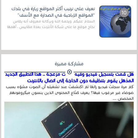
تعرف على ترتيب أكثر المواقع زيارة في بلدك
"المواقع الإباحية في الصدارة مع الأسف"
السلام عليكم ورحمة الله وبركاته معروف أنه يقاس
نجاح موقع ما على شبكة الأنترنت بعدة مقاييس ، أهمها
عداد الزائرين للموقع، ويتم معرفة ذلك في...
مشاركة مميزة
هل قمت بتسجيل فيديو وفيه أصوت مزعجة .. هذا التطبيق الجديد
المذهل يقوم بتنظيفه دون الحاجة إلى اتصال بالإنترنت
كم مرة سجلتَ فيديو رائعًا ثم اكتشفتَ عند تشغيله أن الصوت مشوّه بسبب
ضوضاء غير مرغوب فيها؟ يعرف صُنّاع المحتوى الذين ينسون ميكروفونهم
المخصص ...