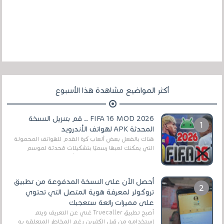
أكثر المواضيع مشاهدة هذا الأسبوع
FIFA 16 MOD 2026 .. قم بتنزيل النسخة
المحدثة APK لهواتف الأندرويد
هناك بالفعل بعض ألعاب كرة القدم للهواتف المحمولة
التي يمكنك لعبها رسميًا بتشكيلات مُحدثة لموسم
2025/2026v ومثال على ذلك ألعاب مثل EA Sports ...
أحصل الآن على النسخة المدفوعة من تطبيق
تروكولر لمعرفة هوية المتصل التي تحتوي
على مميزات رائعة ستعجبك
أصبح تطبيق Truecaller غني عن التعريف ويتم
إستخدامه من قبل الكثيرين رغم المخاطر المتعلقه به