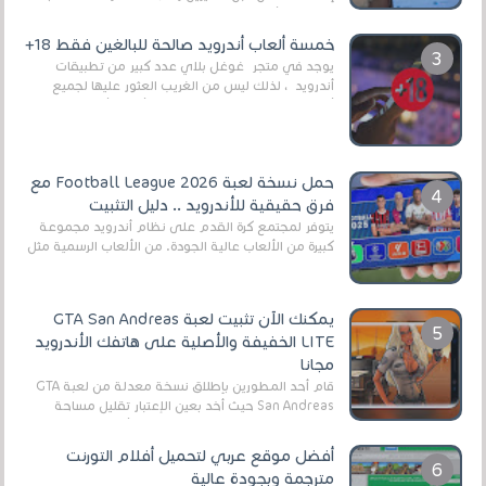
وذلك من أجل التخلص من المضايقات الكثيرة في
العال...
خمسة ألعاب أندرويد صالحة للبالغين فقط 18+
يوجد في متجر غوغل بلاي عدد كبير من تطبيقات
أندرويد ، لذلك ليس من الغريب العثور عليها لجميع
أنواع الجماهير. هذه المرة نقدم 5 ألعاب أند...
حمل نسخة لعبة Football League 2026 مع
فرق حقيقية للأندرويد .. دليل التثبيت
يتوفر لمجتمع كرة القدم على نظام أندرويد مجموعة
كبيرة من الألعاب عالية الجودة. من الألعاب الرسمية مثل
EA Sports FC 26 (المعروفة سابقًا باسم ...
يمكنك الآن تثبيت لعبة GTA San Andreas
LITE الخفيفة والأصلية على هاتفك الأندرويد
مجانا
قام أحد المطورين بإطلاق نسخة معدلة من لعبة GTA
San Andreas حيث أخد بعين الإعتبار تقليل مساحة
اللعبة وجعلها خفيفة LITE لهواتف الأندرويد ، وق...
أفضل موقع عربي لتحميل أفلام التورنت
مترجمة وبجودة عالية