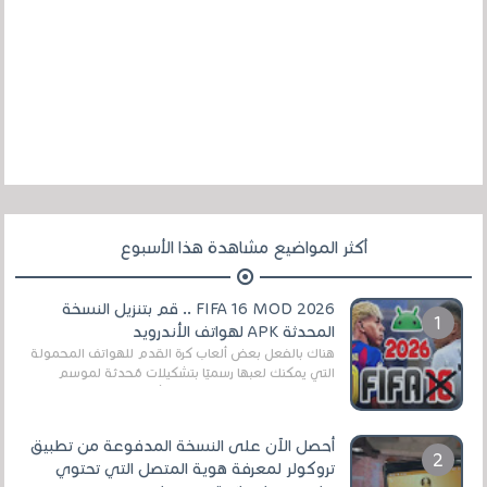
أكثر المواضيع مشاهدة هذا الأسبوع
FIFA 16 MOD 2026 .. قم بتنزيل النسخة
المحدثة APK لهواتف الأندرويد
هناك بالفعل بعض ألعاب كرة القدم للهواتف المحمولة
التي يمكنك لعبها رسميًا بتشكيلات مُحدثة لموسم
2025/2026v ومثال على ذلك ألعاب مثل EA Sports ...
أحصل الآن على النسخة المدفوعة من تطبيق
تروكولر لمعرفة هوية المتصل التي تحتوي