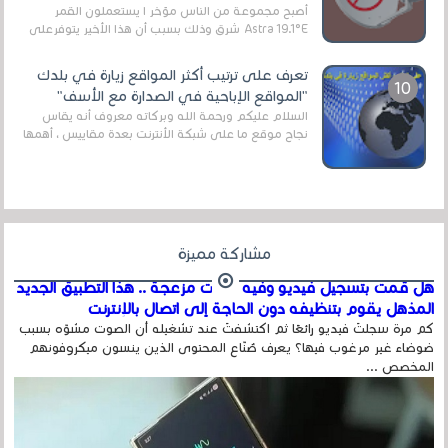
أصبح مجموعة من الناس مؤخر ا يستعملون القمر
Astra 19.1°E شرق وذلك بسبب أن هذا الأخير يتوفرعلى
قنوات مميزة جدا تنقل العديد من البرامج اله...
تعرف على ترتيب أكثر المواقع زيارة في بلدك
"المواقع الإباحية في الصدارة مع الأسف"
السلام عليكم ورحمة الله وبركاته معروف أنه يقاس
نجاح موقع ما على شبكة الأنترنت بعدة مقاييس ، أهمها
عداد الزائرين للموقع، ويتم معرفة ذلك في...
مشاركة مميزة
هل قمت بتسجيل فيديو وفيه أصوت مزعجة .. هذا التطبيق الجديد
المذهل يقوم بتنظيفه دون الحاجة إلى اتصال بالإنترنت
كم مرة سجلتَ فيديو رائعًا ثم اكتشفتَ عند تشغيله أن الصوت مشوّه بسبب
ضوضاء غير مرغوب فيها؟ يعرف صُنّاع المحتوى الذين ينسون ميكروفونهم
المخصص ...