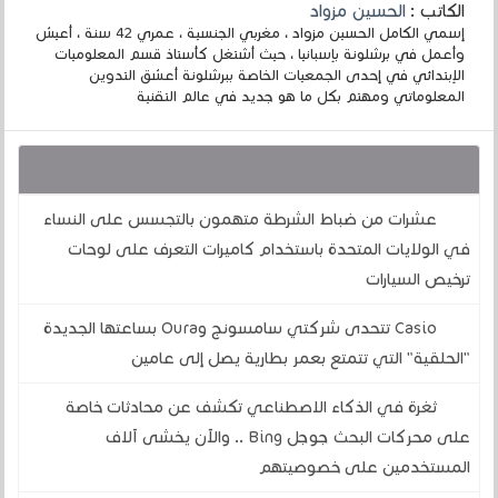
الكاتب :
الحسين مزواد
إسمي الكامل الحسين مزواد ، مغربي الجنسية ، عمري 42 سنة ، أعيش
وأعمل في برشلونة بإسبانيا ، حيث أشتغل كأستاذ قسم المعلوميات
الإبتدائي في إحدى الجمعيات الخاصة ببرشلونة أعشق التدوين
المعلوماتي ومهتم بكل ما هو جديد في عالم التقنية
قد يهمك أيضا :
عشرات من ضباط الشرطة متهمون بالتجسس على النساء
في الولايات المتحدة باستخدام كاميرات التعرف على لوحات
ترخيص السيارات
Casio تتحدى شركتي سامسونج وOura بساعتها الجديدة
"الحلقية" التي تتمتع بعمر بطارية يصل إلى عامين
ثغرة في الذكاء الاصطناعي تكشف عن محادثات خاصة
على محركات البحث جوجل Bing .. والآن يخشى آلاف
المستخدمين على خصوصيتهم