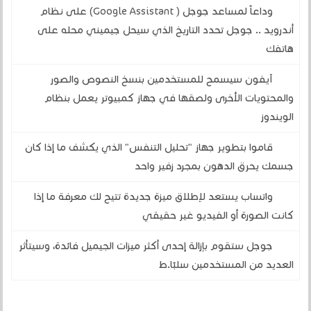
وداعاً لمساعد جوجل ( Google Assistant) على نظام
أندرويد .. جوجل تحدد التاريخ الذي سيحل جيميني محله على
هاتفك
آيفون سيسمح للمستخدمين بنسخ النصوص والصور
والمحتويات الأخرى ولصقها في جهاز كمبيوتر يعمل بنظام
الويندوز
قاموا بتطوير جهاز "تحليل التنفس" الذي يكشف ما إذا كان
جسمك يحرق الدهون بمجرد زفير واحد
واتساب يستعد لإطلاق ميزة جديدة تتيح لك معرفة ما إذا
كانت الصورة أو الفيديو غير حقيقي
جوجل ستقوم بإزالة إحدى أكثر ميزات الجيميل فائدة، وسيتأثر
العديد من المستخدمين سلبًا.ط