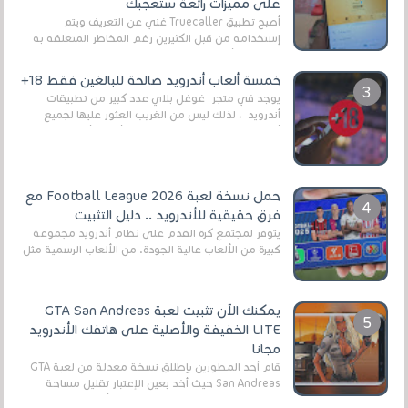
على مميزات رائعة ستعجبك
أصبح تطبيق Truecaller غني عن التعريف ويتم
إستخدامه من قبل الكثيرين رغم المخاطر المتعلقه به
وذلك من أجل التخلص من المضايقات الكثيرة في
العال...
خمسة ألعاب أندرويد صالحة للبالغين فقط 18+
يوجد في متجر غوغل بلاي عدد كبير من تطبيقات
أندرويد ، لذلك ليس من الغريب العثور عليها لجميع
أنواع الجماهير. هذه المرة نقدم 5 ألعاب أند...
حمل نسخة لعبة Football League 2026 مع
فرق حقيقية للأندرويد .. دليل التثبيت
يتوفر لمجتمع كرة القدم على نظام أندرويد مجموعة
كبيرة من الألعاب عالية الجودة. من الألعاب الرسمية مثل
EA Sports FC 26 (المعروفة سابقًا باسم ...
يمكنك الآن تثبيت لعبة GTA San Andreas
LITE الخفيفة والأصلية على هاتفك الأندرويد
مجانا
قام أحد المطورين بإطلاق نسخة معدلة من لعبة GTA
San Andreas حيث أخد بعين الإعتبار تقليل مساحة
اللعبة وجعلها خفيفة LITE لهواتف الأندرويد ، وق...