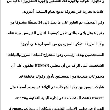
والأجهزة اللوحية وأجهزة فك التشفير وأجهزة التلفزيون الذكية من
علامات تجارية غير معروفة تدمج نظام التشغيل أندرويد.
وفي المجمل، تم العثور على ما يصل إلى 24 تطبيقًا مشبوهًا من
متجر غوغل بلاي ، والتي تعمل كوسيط لتنزيل الفيروس وبدء نقله.
بهذه الطريقة، تمكن المجرمون من السيطرة على أجهزة
المستخدمين بهدف رئيسي وهو استخراج كلمات المرور والبيانات
الشخصية، على الرغم من أن محللي HUMAN يعلقون على أن
مجموعات متعددة من المتسللين بأدوار وفوائد مختلفة قد
شاركت. ومن بين هذه الشركات، تم الإبلاغ عن وجود أسماء مثل
SalesTracker، المتخصصة في إدارة البنية التحتية، وMoYu،
الخبراء في تطوير الأبواب الخلفية وشبكات الروبوتات، وLemon،