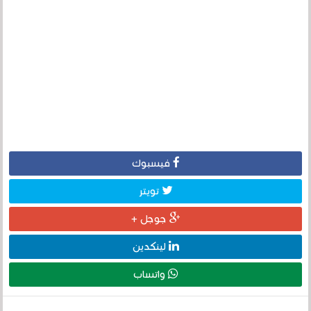
فيسبوك
تويتر
جوجل +
لينكدين
واتساب