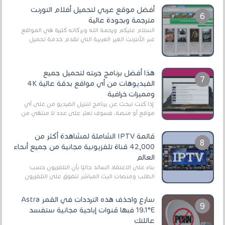
أفضل موقع عربي لتحميل أفلام التورنت
مترجمة وبجودة عالية
السلام عليكم ورحمة الله وبركاته كثيرة هي المواقع
عبر الأنترنت الغير العربية التي تقدم خدمة تحميل
الأفلام على التورنت ، ومعظم هذه المواقع ل...
هذا أفضل برنامج جربته لتحميل جميع
الفيديوهات من أي مواقع بدقة عالية 4K
ومميزات خرافية
إذا كنت تبحث عن برنامج لتنزيل الفيديو من على أي
موقع أو منصة، فسوف تعثر على عدد لا منتهي من
الروابط الخاصة بالبرامج والتطبيقات في هذا المج...
قائمة IPTV الشاملة لمشاهدة أكثر من
42,000 قناة تلفزيونية مجانية من جميع أنحاء
العالم
بناءً على الاعتقاد السائد حاليًا بأن التلفزيون حسب
الطلب ومنصات البث المباشر تتفوق على التلفزيون
الرقمي الأرضي التقليدي، يُعدّ IPTV-org خيار...
سارع واحذف هذه الترددات في القمر Astra
19.1°E فبها قنوات إباحية مجانية ستفسد
عائلتك