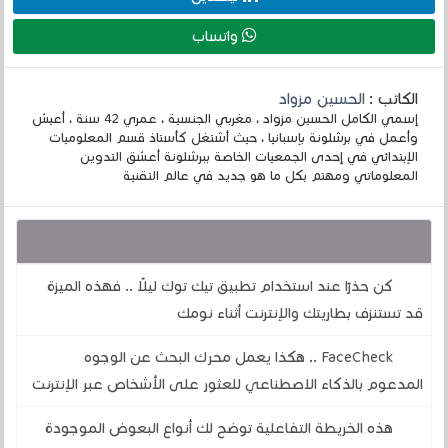
واتساب
الكاتب :
الحسين مزواد
إسمي الكامل الحسين مزواد ، مغربي الجنسية ، عمري 42 سنة ، أعيش
وأعمل في برشلونة بإسبانيا ، حيث أشتغل كأستاذ قسم المعلوميات
الإبتدائي في إحدى الجمعيات الخاصة ببرشلونة أعشق التدوين
المعلوماتي ومهتم بكل ما هو جديد في عالم التقنية
قد يهمك أيضا :
كن حذرًا عند استخدام تطبيق تيك توك ليلًا .. فهذه الميزة
قد تستنزف بطاريتك والإنترنت أثناء نومك
FaceCheck .. هكذا يعمل محرك البحث عن الوجوه
المدعوم بالذكاء الاصطناعي للعثور على الأشخاص عبر الإنترنت
هذه الخريطة التفاعلية توضح لك أنواع البعوض الموجودة