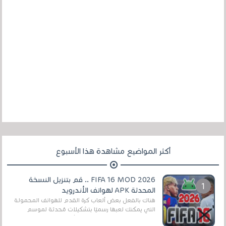
أكثر المواضيع مشاهدة هذا الأسبوع
FIFA 16 MOD 2026 .. قم بتنزيل النسخة
المحدثة APK لهواتف الأندرويد
هناك بالفعل بعض ألعاب كرة القدم للهواتف المحمولة
التي يمكنك لعبها رسميًا بتشكيلات مُحدثة لموسم
2025/2026v ومثال على ذلك ألعاب مثل EA Sports ...