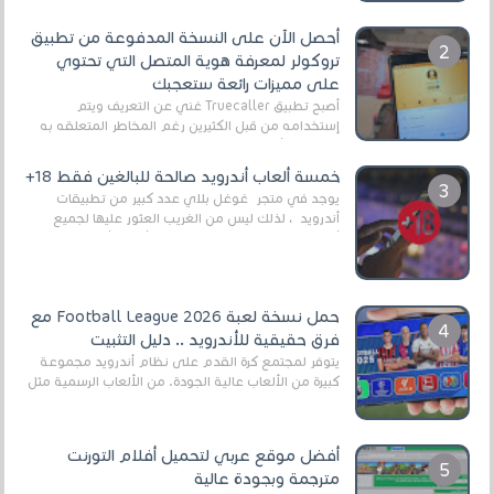
أحصل الآن على النسخة المدفوعة من تطبيق
تروكولر لمعرفة هوية المتصل التي تحتوي
على مميزات رائعة ستعجبك
أصبح تطبيق Truecaller غني عن التعريف ويتم
إستخدامه من قبل الكثيرين رغم المخاطر المتعلقه به
وذلك من أجل التخلص من المضايقات الكثيرة في
العال...
خمسة ألعاب أندرويد صالحة للبالغين فقط 18+
يوجد في متجر غوغل بلاي عدد كبير من تطبيقات
أندرويد ، لذلك ليس من الغريب العثور عليها لجميع
أنواع الجماهير. هذه المرة نقدم 5 ألعاب أند...
حمل نسخة لعبة Football League 2026 مع
فرق حقيقية للأندرويد .. دليل التثبيت
يتوفر لمجتمع كرة القدم على نظام أندرويد مجموعة
كبيرة من الألعاب عالية الجودة. من الألعاب الرسمية مثل
EA Sports FC 26 (المعروفة سابقًا باسم ...
أفضل موقع عربي لتحميل أفلام التورنت
مترجمة وبجودة عالية