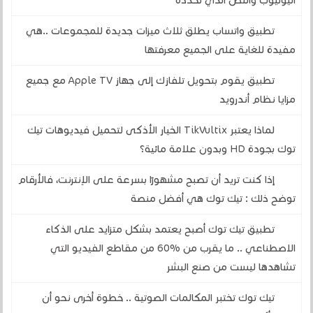
اليوتيوب والنص الذي تحدده
تطبيق واتساب يطلق ثلاث ميزات جديدة للمجموعات ..هي
مفيدة للغاية على الجميع معرفتها
تطبيق يقوم بتحويل تلفازك إلى جهاز Apple TV مع جميع
مزايا نظام أندرويد
لماذا يعتبر TikVultix الخيار الأذكى لتحميل فيديوهات تيك
توك بجودة HD وبدون علامة مائية؟
إذا كنت تريد أن تصبح مشهورًا بسرعة على الإنترنت، فالأرقام
توضح ذلك : تيك توك هي أفضل منصة
تطبيق تيك توك أصبح يعتمد بشكل متزايد على الذكاء
الاصطناعي .. ما يقرب من %60 من مقاطع الفيديو التي
تشاهدها ليست من صنع البشر
تيك توك تختبر المكالمات الصوتية .. خطوة أخرى نحو أن