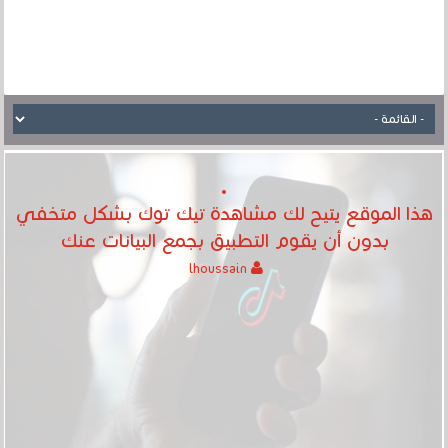
هذا الموقع يتيح لك مشاهدة تيك توك بشكل متخفي
بدون أن يقوم التطبيق بجمع البيانات عنك
lhoussain