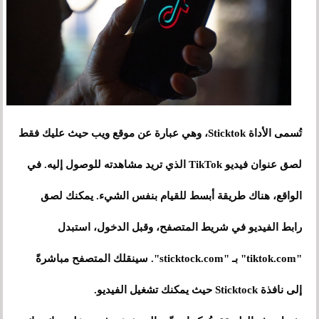
تُسمى الأداة Sticktok، وهي عبارة عن موقع ويب حيث عليك فقط
لصق عنوان فيديو TikTok الذي تريد مشاهدته للوصول إليه. في
الواقع، هناك طريقة أبسط للقيام بنفس الشيء. يمكنك لصق
رابط الفيديو في شريط المتصفح، وقبل الدخول، استبدل
"tiktok.com" بـ "sticktock.com". سينقلك المتصفح مباشرةً
إلى نافذة Sticktock حيث يمكنك تشغيل الفيديو.