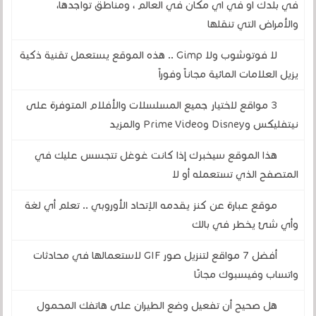
في بلدك او في اي مكان في العالم ، ومناطق تواجدها،
والأمراض التي تنقلها
لا فوتوشوب ولا Gimp .. هذه الموقع يستعمل تقنية ذكية
يزيل العلامات المائية مجاناً وفوراً
3 مواقع لاختيار جميع المسلسلات والأفلام المتوفرة على
نيتفليكس وDisney وPrime Video والمزيد
هذا الموقع سيخبرك إذا كانت غوغل تتجسس عليك في
المتصفح الذي تستعمله أو لا
موقع عبارة عن كنز يقدمه الإتحاد الأوروبي .. تعلم أي لغة
وأي شئ يخطر في بالك
أفضل 7 مواقع لتنزيل صور GIF لاستعمالها في محادثات
واتساب وفيسبوك مجانًا
هل صحيح أن تفعيل وضع الطيران على هاتفك المحمول