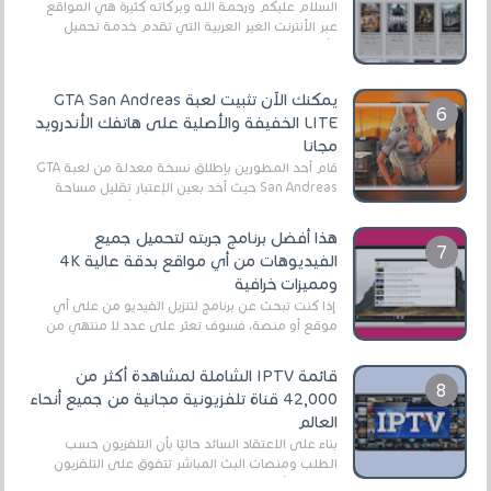
السلام عليكم ورحمة الله وبركاته كثيرة هي المواقع
عبر الأنترنت الغير العربية التي تقدم خدمة تحميل
الأفلام على التورنت ، ومعظم هذه المواقع ل...
يمكنك الآن تثبيت لعبة GTA San Andreas
LITE الخفيفة والأصلية على هاتفك الأندرويد
مجانا
قام أحد المطورين بإطلاق نسخة معدلة من لعبة GTA
San Andreas حيث أخد بعين الإعتبار تقليل مساحة
اللعبة وجعلها خفيفة LITE لهواتف الأندرويد ، وق...
هذا أفضل برنامج جربته لتحميل جميع
الفيديوهات من أي مواقع بدقة عالية 4K
ومميزات خرافية
إذا كنت تبحث عن برنامج لتنزيل الفيديو من على أي
موقع أو منصة، فسوف تعثر على عدد لا منتهي من
الروابط الخاصة بالبرامج والتطبيقات في هذا المج...
قائمة IPTV الشاملة لمشاهدة أكثر من
42,000 قناة تلفزيونية مجانية من جميع أنحاء
العالم
بناءً على الاعتقاد السائد حاليًا بأن التلفزيون حسب
الطلب ومنصات البث المباشر تتفوق على التلفزيون
الرقمي الأرضي التقليدي، يُعدّ IPTV-org خيار...