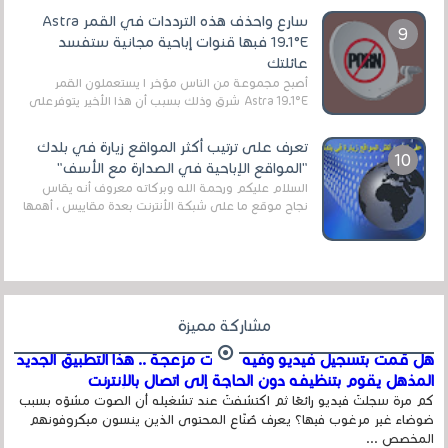
سارع واحذف هذه الترددات في القمر Astra
19.1°E فبها قنوات إباحية مجانية ستفسد
عائلتك
أصبح مجموعة من الناس مؤخر ا يستعملون القمر
Astra 19.1°E شرق وذلك بسبب أن هذا الأخير يتوفرعلى
قنوات مميزة جدا تنقل العديد من البرامج اله...
تعرف على ترتيب أكثر المواقع زيارة في بلدك
"المواقع الإباحية في الصدارة مع الأسف"
السلام عليكم ورحمة الله وبركاته معروف أنه يقاس
نجاح موقع ما على شبكة الأنترنت بعدة مقاييس ، أهمها
عداد الزائرين للموقع، ويتم معرفة ذلك في...
مشاركة مميزة
هل قمت بتسجيل فيديو وفيه أصوت مزعجة .. هذا التطبيق الجديد
المذهل يقوم بتنظيفه دون الحاجة إلى اتصال بالإنترنت
كم مرة سجلتَ فيديو رائعًا ثم اكتشفتَ عند تشغيله أن الصوت مشوّه بسبب
ضوضاء غير مرغوب فيها؟ يعرف صُنّاع المحتوى الذين ينسون ميكروفونهم
المخصص ...