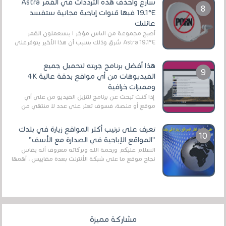
سارع واحذف هذه الترددات في القمر Astra
19.1°E فبها قنوات إباحية مجانية ستفسد
عائلتك
أصبح مجموعة من الناس مؤخر ا يستعملون القمر
Astra 19.1°E شرق وذلك بسبب أن هذا الأخير يتوفرعلى
قنوات مميزة جدا تنقل العديد من البرامج اله...
هذا أفضل برنامج جربته لتحميل جميع
الفيديوهات من أي مواقع بدقة عالية 4K
ومميزات خرافية
إذا كنت تبحث عن برنامج لتنزيل الفيديو من على أي
موقع أو منصة، فسوف تعثر على عدد لا منتهي من
الروابط الخاصة بالبرامج والتطبيقات في هذا المج...
تعرف على ترتيب أكثر المواقع زيارة في بلدك
"المواقع الإباحية في الصدارة مع الأسف"
السلام عليكم ورحمة الله وبركاته معروف أنه يقاس
نجاح موقع ما على شبكة الأنترنت بعدة مقاييس ، أهمها
عداد الزائرين للموقع، ويتم معرفة ذلك في...
مشاركة مميزة