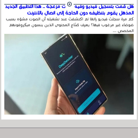
هل قمت بتسجيل فيديو وفيه أصوت مزعجة .. هذا التطبيق الجديد
المذهل يقوم بتنظيفه دون الحاجة إلى اتصال بالإنترنت
كم مرة سجلتَ فيديو رائعًا ثم اكتشفتَ عند تشغيله أن الصوت مشوّه بسبب
ضوضاء غير مرغوب فيها؟ يعرف صُنّاع المحتوى الذين ينسون ميكروفونهم
المخصص ...