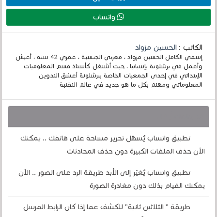
واتساب
الكاتب :
الحسين مزواد
إسمي الكامل الحسين مزواد ، مغربي الجنسية ، عمري 42 سنة ، أعيش
وأعمل في برشلونة بإسبانيا ، حيث أشتغل كأستاذ قسم المعلوميات
الإبتدائي في إحدى الجمعيات الخاصة ببرشلونة أعشق التدوين
المعلوماتي ومهتم بكل ما هو جديد في عالم التقنية
قد يهمك أيضا :
تطبيق واتساب يُسهّل تحرير مساحة على هاتفك .. يمكنك
الآن حذف الملفات الكبيرة دون حذف المحادثات
تطبيق واتساب يُغيّر إلى الأبد طريقة الرد على الصور .. الآن
يمكنك القيام بذلك دون مغادرة الصورة
طريقة " الثلاثين ثانية" للكشف عما إذا كان الرابط المرسل