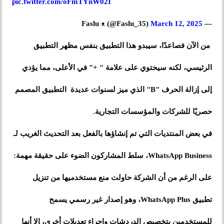
pic.twitter.com/oFmTYnW02I
March 12, 2025
— Faslu ᴥ︎︎︎ (@Faslu_35)
من الآن فصاعدًا، سيبدو هذا التطبيق بنفس مظهر التطبيق
الرئيسي، لكنه سيحتوي على علامة " +" في الأعلى، مما يؤدي
إلى إزالة الحرف "B" الذي ميز لسنوات عديدة التطبيق المصمم
حصريًا للشركات والمؤسسات التجارية.
في بعض المنتديات التي تم إنشاؤها بالفعل بعد التحديث الغريب لـ
WhatsApp Business، سلط المشاركون الضوء على حقيقة مهمة:
على الرغم من أن الشركة حاولت منع مستخدميها من تنزيل
تطبيق WhatsApp Plus، وهو إصدار غير رسمي يسمح
للمستخدمين بتخصيص الدردشات وإجراء تعديلات أخرى، إلا أنها