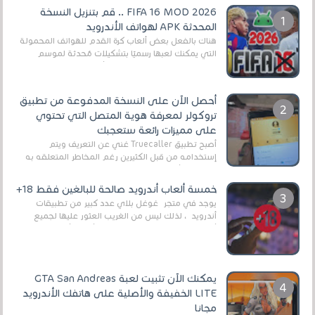
FIFA 16 MOD 2026 .. قم بتنزيل النسخة
المحدثة APK لهواتف الأندرويد
هناك بالفعل بعض ألعاب كرة القدم للهواتف المحمولة
التي يمكنك لعبها رسميًا بتشكيلات مُحدثة لموسم
2025/2026v ومثال على ذلك ألعاب مثل EA Sports ...
أحصل الآن على النسخة المدفوعة من تطبيق
تروكولر لمعرفة هوية المتصل التي تحتوي
على مميزات رائعة ستعجبك
أصبح تطبيق Truecaller غني عن التعريف ويتم
إستخدامه من قبل الكثيرين رغم المخاطر المتعلقه به
وذلك من أجل التخلص من المضايقات الكثيرة في
العال...
خمسة ألعاب أندرويد صالحة للبالغين فقط 18+
يوجد في متجر غوغل بلاي عدد كبير من تطبيقات
أندرويد ، لذلك ليس من الغريب العثور عليها لجميع
أنواع الجماهير. هذه المرة نقدم 5 ألعاب أند...
يمكنك الآن تثبيت لعبة GTA San Andreas
LITE الخفيفة والأصلية على هاتفك الأندرويد
مجانا