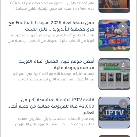
قام أحد المطورين بإطلاق نسخة معدلة من لعبة GTA
San Andreas حيث أخد بعين الإعتبار تقليل مساحة
اللعبة وجعلها خفيفة LITE لهواتف الأندرويد ، وق...
حمل نسخة لعبة Football League 2026 مع
فرق حقيقية للأندرويد .. دليل التثبيت
يتوفر لمجتمع كرة القدم على نظام أندرويد مجموعة
كبيرة من الألعاب عالية الجودة. من الألعاب الرسمية مثل
EA Sports FC 26 (المعروفة سابقًا باسم ...
أفضل موقع عربي لتحميل أفلام التورنت
مترجمة وبجودة عالية
السلام عليكم ورحمة الله وبركاته كثيرة هي المواقع
عبر الأنترنت الغير العربية التي تقدم خدمة تحميل
الأفلام على التورنت ، ومعظم هذه المواقع ل...
قائمة IPTV الشاملة لمشاهدة أكثر من
42,000 قناة تلفزيونية مجانية من جميع أنحاء
العالم
بناءً على الاعتقاد السائد حاليًا بأن التلفزيون حسب
الطلب ومنصات البث المباشر تتفوق على التلفزيون
الرقمي الأرضي التقليدي، يُعدّ IPTV-org خيار...