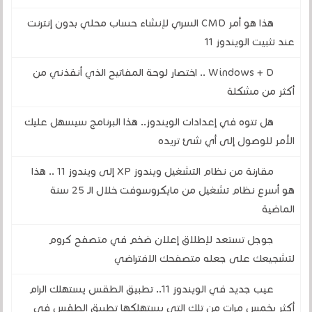
هذا هو أمر CMD السري لإنشاء حساب محلي بدون إنترنت
عند تثبيت الويندوز 11
Windows + D .. اختصار لوحة المفاتيح الذي أنقذني من
أكثر من مشكلة
هل تتوه في إعدادات الويندوز.. هذا البرنامج سيسهل عليك
الأمر للوصول إلى أي شئ تريده
مقارنة من نظام التشغيل ويندوز XP إلى ويندوز 11 .. هذا
هو أسرع نظام تشغيل من مايكروسوفت خلال الـ 25 سنة
الماضية
جوجل تستعد لإطلاق إعلان ضخم في متصفح كروم
لتشجيعك على جعله متصفحك الافتراضي
عيب جديد في الويندوز 11.. تطبيق الطقس يستهلك الرام
أكثر بخمس مرات من تلك التي يستهلكها تطبيق الطقس في