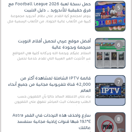
حمل نسخة لعبة Football League 2026 مع
فرق حقيقية للأندرويد .. دليل التثبيت
يتوفر لمجتمع كرة القدم على نظام أندرويد مجموعة
كبيرة من الألعاب عالية الجودة. من الألعاب الرسمية مثل
EA Sports FC 26 (المعروفة سابقًا باسم ...
أفضل موقع عربي لتحميل أفلام التورنت
مترجمة وبجودة عالية
السلام عليكم ورحمة الله وبركاته كثيرة هي المواقع
عبر الأنترنت الغير العربية التي تقدم خدمة تحميل
الأفلام على التورنت ، ومعظم هذه المواقع ل...
قائمة IPTV الشاملة لمشاهدة أكثر من
42,000 قناة تلفزيونية مجانية من جميع أنحاء
العالم
بناءً على الاعتقاد السائد حاليًا بأن التلفزيون حسب
الطلب ومنصات البث المباشر تتفوق على التلفزيون
الرقمي الأرضي التقليدي، يُعدّ IPTV-org خيار...
سارع واحذف هذه الترددات في القمر Astra
19.1°E فبها قنوات إباحية مجانية ستفسد
عائلتك