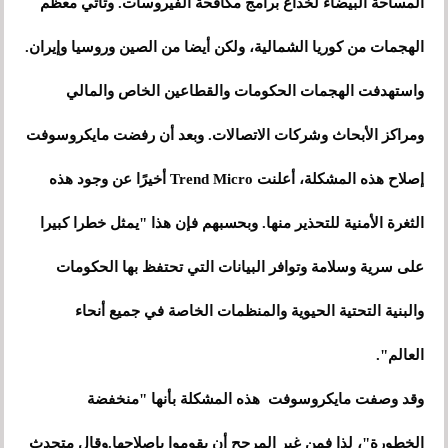
المساحة البيضاء لخداع برامج مكافحة الفيروسات. وتأتي معظم
الهجمات من كوريا الشمالية، ولكن أيضا من الصين وروسيا وإيران.
واستهدفت الهجمات الحكومات والقطاعين الخاص والمالي
ومراكز الأبحاث وشركات الاتصالات. وبعد أن رفضت مايكروسوفت
إصلاح هذه المشكلة، أعلنت Trend Micro أخيرًا عن وجود هذه
الثغرة الأمنية للتحذير منها. وبحسبهم فإن هذا "يمثل خطرا كبيرا
على سرية وسلامة وتوافر البيانات التي تحتفظ بها الحكومات
والبنية التحتية الحيوية والمنظمات الخاصة في جميع أنحاء
العالم".
وقد وصفت مايكروسوفت هذه المشكلة بأنها "منخفضة
الخطورة"، لذا فمن غير المرجح أن يقوموا بإصلاحها.وقال متحدث