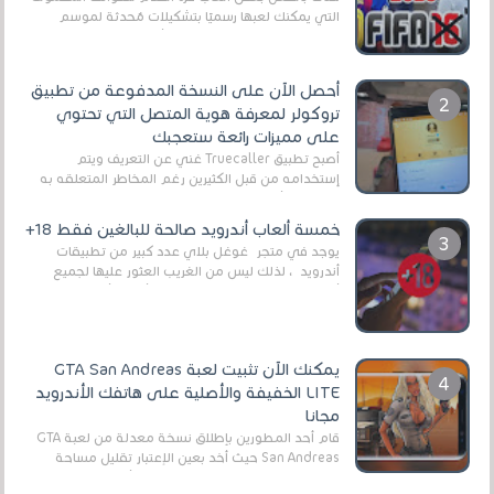
التي يمكنك لعبها رسميًا بتشكيلات مُحدثة لموسم
2025/2026v ومثال على ذلك ألعاب مثل EA Sports ...
أحصل الآن على النسخة المدفوعة من تطبيق
تروكولر لمعرفة هوية المتصل التي تحتوي
على مميزات رائعة ستعجبك
أصبح تطبيق Truecaller غني عن التعريف ويتم
إستخدامه من قبل الكثيرين رغم المخاطر المتعلقه به
وذلك من أجل التخلص من المضايقات الكثيرة في
العال...
خمسة ألعاب أندرويد صالحة للبالغين فقط 18+
يوجد في متجر غوغل بلاي عدد كبير من تطبيقات
أندرويد ، لذلك ليس من الغريب العثور عليها لجميع
أنواع الجماهير. هذه المرة نقدم 5 ألعاب أند...
يمكنك الآن تثبيت لعبة GTA San Andreas
LITE الخفيفة والأصلية على هاتفك الأندرويد
مجانا
قام أحد المطورين بإطلاق نسخة معدلة من لعبة GTA
San Andreas حيث أخد بعين الإعتبار تقليل مساحة
اللعبة وجعلها خفيفة LITE لهواتف الأندرويد ، وق...