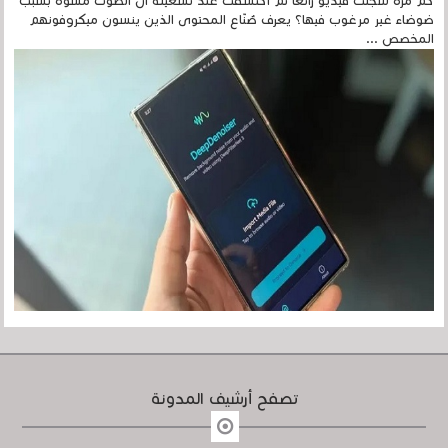
كم مرة سجلتَ فيديو رائعًا ثم اكتشفتَ عند تشغيله أن الصوت مشوّه بسبب
ضوضاء غير مرغوب فيها؟ يعرف صُنّاع المحتوى الذين ينسون ميكروفونهم
المخصص ...
تصفح أرشيف المدونة