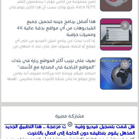
أصبح مجموعة من الناس مؤخر ا يستعملون القمر
Astra 19.1°E شرق وذلك بسبب أن هذا الأخير يتوفرعلى
قنوات مميزة جدا تنقل العديد من البرامج اله...
هذا أفضل برنامج جربته لتحميل جميع
الفيديوهات من أي مواقع بدقة عالية 4K
ومميزات خرافية
إذا كنت تبحث عن برنامج لتنزيل الفيديو من على أي
موقع أو منصة، فسوف تعثر على عدد لا منتهي من
الروابط الخاصة بالبرامج والتطبيقات في هذا المج...
تعرف على ترتيب أكثر المواقع زيارة في بلدك
"المواقع الإباحية في الصدارة مع الأسف"
السلام عليكم ورحمة الله وبركاته معروف أنه يقاس
نجاح موقع ما على شبكة الأنترنت بعدة مقاييس ، أهمها
عداد الزائرين للموقع، ويتم معرفة ذلك في...
مشاركة مميزة
هل قمت بتسجيل فيديو وفيه أصوت مزعجة .. هذا التطبيق الجديد
المذهل يقوم بتنظيفه دون الحاجة إلى اتصال بالإنترنت