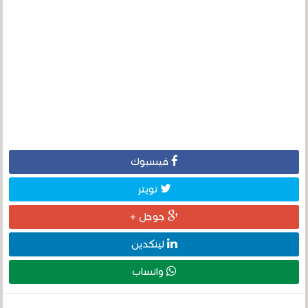
فيسبوك
تويتر
جوجل +
لينكدين
واتساب