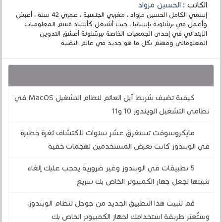
الكاتب :
الحسين مزواد
إسمي الكامل الحسين مزواد ، مغربي الجنسية ، عمري 42 سنة ، أعيش
وأعمل في برشلونة بإسبانيا ، حيث أشتغل كأستاذ قسم المعلوميات
الإبتدائي في إحدى الجمعيات الخاصة ببرشلونة أعشق التدوين
المعلوماتي ومهتم بكل ما هو جديد في عالم التقنية
قد يهمك أيضا :
كيفية تضيف شريط آبل العائم لنظام التشغيل MacOS في
نظامي التشغيل الويندوز 10 و11
مايكروسوفت تستغرق عشر سنوات لاكتشاف ثغرة خطيرة
في الويندوز كانت تعرض المستخدمين لهجمات خفية
5 تطبيقات في الويندوز وغير ضرورية يحجب عليك إلغاء
تثبيتها لجعل جهاز الكمبيوتر الخاص بك سريع
قم تثبيت هذا التطبيق الجديد من جوجل لنظام الويندوز،
وستُغيّر طريقة استخدامك لجهاز الكمبيوتر الخاص بك