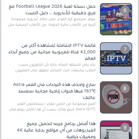
حمل نسخة لعبة Football League 2026 مع
فرق حقيقية للأندرويد .. دليل التثبيت
يتوفر لمجتمع كرة القدم على نظام أندرويد مجموعة
كبيرة من الألعاب عالية الجودة. من الألعاب الرسمية مثل
EA Sports FC 26 (المعروفة سابقًا باسم ...
قائمة IPTV الشاملة لمشاهدة أكثر من
42,000 قناة تلفزيونية مجانية من جميع أنحاء
العالم
بناءً على الاعتقاد السائد حاليًا بأن التلفزيون حسب
الطلب ومنصات البث المباشر تتفوق على التلفزيون
الرقمي الأرضي التقليدي، يُعدّ IPTV-org خيار...
سارع واحذف هذه الترددات في القمر Astra
19.1°E فبها قنوات إباحية مجانية ستفسد
عائلتك
أصبح مجموعة من الناس مؤخر ا يستعملون القمر
Astra 19.1°E شرق وذلك بسبب أن هذا الأخير يتوفرعلى
قنوات مميزة جدا تنقل العديد من البرامج اله...
هذا أفضل برنامج جربته لتحميل جميع
الفيديوهات من أي مواقع بدقة عالية 4K
ومميزات خرافية