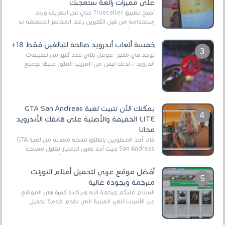
على مميزات رائعة ستعجبك
أصبح تطبيق Truecaller غني عن التعريف ويتم
إستخدامه من قبل الكثيرين رغم المخاطر المتعلقه به
وذلك من أجل التخلص من المضايقات الكثيرة في
العال...
خمسة ألعاب أندرويد صالحة للبالغين فقط 18+
يوجد في متجر غوغل بلاي عدد كبير من تطبيقات
أندرويد ، لذلك ليس من الغريب العثور عليها لجميع
أنواع الجماهير. هذه المرة نقدم 5 ألعاب أند...
يمكنك الآن تثبيت لعبة GTA San Andreas
LITE الخفيفة والأصلية على هاتفك الأندرويد
مجانا
قام أحد المطورين بإطلاق نسخة معدلة من لعبة GTA
San Andreas حيث أخد بعين الإعتبار تقليل مساحة
اللعبة وجعلها خفيفة LITE لهواتف الأندرويد ، وق...
أفضل موقع عربي لتحميل أفلام التورنت
مترجمة وبجودة عالية
السلام عليكم ورحمة الله وبركاته كثيرة هي المواقع
عبر الأنترنت الغير العربية التي تقدم خدمة تحميل
الأفلام على التورنت ، ومعظم هذه المواقع ل...