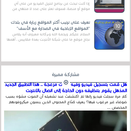
إذا كنت تبحث عن برنامج لتنزيل الفيديو من على أي
موقع أو منصة، فسوف تعثر على عدد لا منتهي من
الروابط الخاصة بالبرامج والتطبيقات في هذا المج...
تعرف على ترتيب أكثر المواقع زيارة في بلدك
"المواقع الإباحية في الصدارة مع الأسف"
السلام عليكم ورحمة الله وبركاته معروف أنه يقاس
نجاح موقع ما على شبكة الأنترنت بعدة مقاييس ، أهمها
عداد الزائرين للموقع، ويتم معرفة ذلك في...
مشاركة مميزة
هل قمت بتسجيل فيديو وفيه أصوت مزعجة .. هذا التطبيق الجديد
المذهل يقوم بتنظيفه دون الحاجة إلى اتصال بالإنترنت
كم مرة سجلتَ فيديو رائعًا ثم اكتشفتَ عند تشغيله أن الصوت مشوّه بسبب
ضوضاء غير مرغوب فيها؟ يعرف صُنّاع المحتوى الذين ينسون ميكروفونهم
المخصص ...