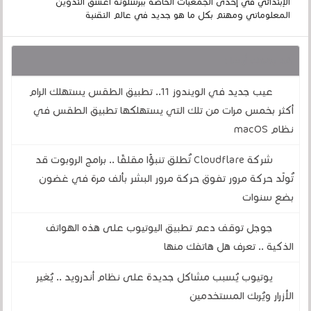
الإبتدائي في إحدى الجمعيات الخاصة ببرشلونة أعشق التدوين
المعلوماتي ومهتم بكل ما هو جديد في عالم التقنية
قد يهمك أيضا :
عيب جديد في الويندوز 11.. تطبيق الطقس يستهلك الرام
أكثر بخمس مرات من تلك التي يستهلكها تطبيق الطقس في
نظام macOS
شركة Cloudflare تُطلق تنبؤًا مقلقًا .. برامج الروبوت قد
تُولّد حركة مرور تفوق حركة مرور البشر بألف مرة في غضون
بضع سنوات
جوجل توقف دعم تطبيق اليوتيوب على هذه الهواتف
الذكية .. تعرف هل هاتفك منها
يوتيوب يُسبب مشاكل جديدة على نظام أندرويد .. يُغير
الأزرار ويُربك المستخدمين