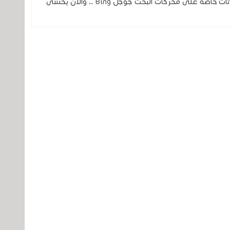
ثغرة في الذكاء الاصطناعي تكشف عن محادثات خاصة على محركات البحث جوجل Bing .. والآن يخشى