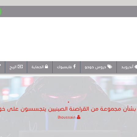
أندرويد
دروس حوحو
فايسبوك
الحماية
الربح
أن مجموعة من القراصنة الصينيين يتجسسون على خوادمه
lhoussain