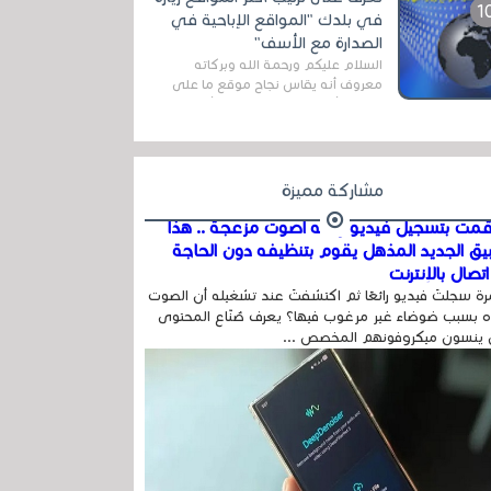
اله...
في بلدك "المواقع الإباحية في
الصدارة مع الأسف"
السلام عليكم ورحمة الله وبركاته
معروف أنه يقاس نجاح موقع ما على
شبكة الأنترنت بعدة مقاييس ، أهمها
عداد الزائرين للموقع، ويتم معرفة ذلك
في...
مشاركة مميزة
مت بتسجيل فيديو وفيه أصوت مزعجة .. هذا
بيق الجديد المذهل يقوم بتنظيفه دون الحاجة
تصال بالإنترنت
ة سجلتَ فيديو رائعًا ثم اكتشفتَ عند تشغيله أن الصوت
 بسبب ضوضاء غير مرغوب فيها؟ يعرف صُنّاع المحتوى
 ينسون ميكروفونهم المخصص ...