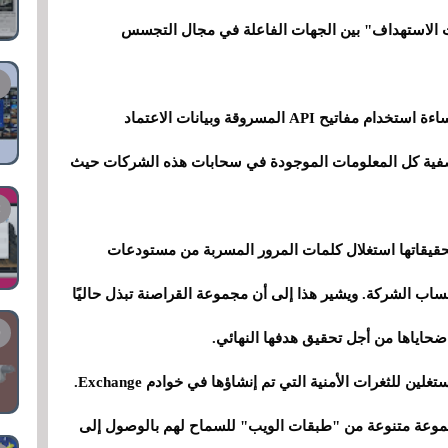
 أكبر بصمات الاستهداف" بين الجهات الفاعلة في مجال التجسس
الهدف الحالي لهذه المجموعة من المتسللين هو إساءة استخدام مفاتيح API المسروقة وبيانات الاعتماد
 تصفية كل المعلومات الموجودة في سحابات هذه الشركات حيث
حقيقاتها استغلال كلمات المرور المسربة من مستودعات
ى حساب الشركة. ويشير هذا إلى أن مجموعة القراصنة تبذل حاليًا
حاياها من أجل تحقيق هدفها النهائي.
كما نقول، كانت هذه المجموعة واحدة من أكبر المستغلين للثغرات الأمنية التي تم إنشاؤها في خوادم Exchange.
موعة متنوعة من "طبقات الويب" للسماح لهم بالوصول إلى