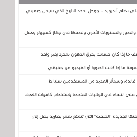
اً لمساعد جوجل ( Google Assistant) على نظام أندرويد .. جوجل تحدد التاريخ الذي سيحل جيميني
صور والمحتويات الأخرى ولصقها في جهاز كمبيوتر يعمل
ف ما إذا كان جسمك يحرق الدهون بمجرد زفير واحد
رفة ما إذا كانت الصورة أو الفيديو غير حقيقي
فائدة، وسيتأثر العديد من المستخدمين سلبًا.ط
 النساء في الولايات المتحدة باستخدام كاميرات التعرف
تحدى شركتي سامسونج وOura بساعتها الجديدة "الحلقية" التي تتمتع بعمر بطارية يصل إلى