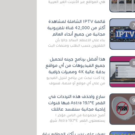
هي المواقع عبر الأنترنت الغير العربية
التي تقدم خدمة تحميل الأفلام على
التورنت ، ومعظم هذه المواقع ل...
قائمة IPTV الشاملة لمشاهدة
أكثر من 42,000 قناة تلفزيونية
مجانية من جميع أنحاء العالم
بناءً على الاعتقاد السائد حاليًا بأن
التلفزيون حسب الطلب ومنصات البث
المباشر تتفوق على التلفزيون الرقمي
الأرضي التقليدي، يُعدّ IPTV-org خيار...
هذا أفضل برنامج جربته لتحميل
جميع الفيديوهات من أي مواقع
بدقة عالية 4K ومميزات خرافية
إذا كنت تبحث عن برنامج لتنزيل الفيديو
من على أي موقع أو منصة، فسوف
تعثر على عدد لا منتهي من الروابط
الخاصة بالبرامج والتطبيقات في هذا
سارع واحذف هذه الترددات في
المج...
القمر Astra 19.1°E فبها قنوات
إباحية مجانية ستفسد عائلتك
أصبح مجموعة من الناس مؤخر ا
يستعملون القمر Astra 19.1°E شرق
وذلك بسبب أن هذا الأخير يتوفرعلى
قنوات مميزة جدا تنقل العديد من البرامج
تعرف على ترتيب أكثر المواقع زيارة