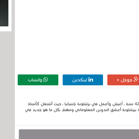
جوجل +
لينكدين
واتساب
إسمي الكامل الحسين مزواد ، مغربي الجنسية ، عمري 42 سنة ، أعيش وأعمل في برشلونة بإسبانيا ، حيث أشتغل كأستاذ
 ببرشلونة أعشق التدوين المعلوماتي ومهتم بكل ما هو جديد في