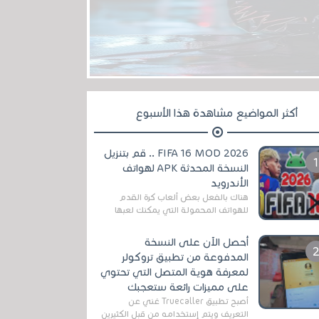
أكثر المواضيع مشاهدة هذا الأسبوع
FIFA 16 MOD 2026 .. قم بتنزيل
النسخة المحدثة APK لهواتف
الأندرويد
هناك بالفعل بعض ألعاب كرة القدم
للهواتف المحمولة التي يمكنك لعبها
رسميًا بتشكيلات مُحدثة لموسم
2025/2026v ومثال على ذلك ألعاب
أحصل الآن على النسخة
مثل EA Sports ...
المدفوعة من تطبيق تروكولر
لمعرفة هوية المتصل التي تحتوي
على مميزات رائعة ستعجبك
أصبح تطبيق Truecaller غني عن
التعريف ويتم إستخدامه من قبل الكثيرين