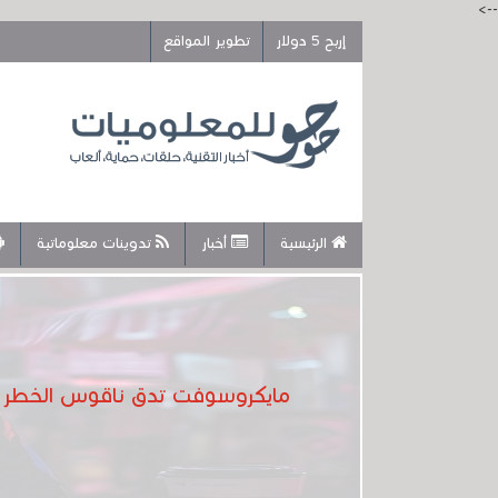
-->
إربح 5 دولار
تطوير المواقع
الرئيسية
أخبار
تدوينات معلوماتية
مايكروسوفت تدق ناقوس الخطر بش