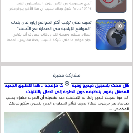
أصبح مجموعة من الناس مؤخر ا يستعملون القمر
Astra 19.1°E شرق وذلك بسبب أن هذا الأخير يتوفرعلى
قنوات مميزة جدا تنقل العديد من البرامج اله...
تعرف على ترتيب أكثر المواقع زيارة في بلدك
"المواقع الإباحية في الصدارة مع الأسف"
السلام عليكم ورحمة الله وبركاته معروف أنه يقاس
نجاح موقع ما على شبكة الأنترنت بعدة مقاييس ، أهمها
عداد الزائرين للموقع، ويتم معرفة ذلك في...
مشاركة مميزة
هل قمت بتسجيل فيديو وفيه أصوت مزعجة .. هذا التطبيق الجديد
المذهل يقوم بتنظيفه دون الحاجة إلى اتصال بالإنترنت
كم مرة سجلتَ فيديو رائعًا ثم اكتشفتَ عند تشغيله أن الصوت مشوّه بسبب
ضوضاء غير مرغوب فيها؟ يعرف صُنّاع المحتوى الذين ينسون ميكروفونهم
المخصص ...