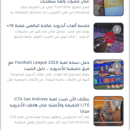
على مميزات رائعة ستعجبك
أصبح تطبيق Truecaller غني عن التعريف ويتم
إستخدامه من قبل الكثيرين رغم المخاطر المتعلقه به
وذلك من أجل التخلص من المضايقات الكثيرة في
العال...
خمسة ألعاب أندرويد صالحة للبالغين فقط 18+
يوجد في متجر غوغل بلاي عدد كبير من تطبيقات
أندرويد ، لذلك ليس من الغريب العثور عليها لجميع
أنواع الجماهير. هذه المرة نقدم 5 ألعاب أند...
حمل نسخة لعبة Football League 2026 مع
فرق حقيقية للأندرويد .. دليل التثبيت
يتوفر لمجتمع كرة القدم على نظام أندرويد مجموعة
كبيرة من الألعاب عالية الجودة. من الألعاب الرسمية مثل
EA Sports FC 26 (المعروفة سابقًا باسم ...
يمكنك الآن تثبيت لعبة GTA San Andreas
LITE الخفيفة والأصلية على هاتفك الأندرويد
مجانا
قام أحد المطورين بإطلاق نسخة معدلة من لعبة GTA
San Andreas حيث أخد بعين الإعتبار تقليل مساحة
اللعبة وجعلها خفيفة LITE لهواتف الأندرويد ، وق...