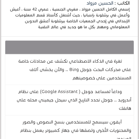
الكاتب :
الحسين مزواد
إسمي الكامل الحسين مزواد ، مغربي الجنسية ، عمري 42 سنة ، أعيش
وأعمل في برشلونة بإسبانيا ، حيث أشتغل كأستاذ قسم المعلوميات
الإبتدائي في إحدى الجمعيات الخاصة ببرشلونة أعشق التدوين
المعلوماتي ومهتم بكل ما هو جديد في عالم التقنية
قد يهمك أيضا :
ثغرة في الذكاء الاصطناعي تكشف عن محادثات خاصة
على محركات البحث جوجل Bing .. والآن يخشى آلاف
المستخدمين على خصوصيتهم
وداعاً لمساعد جوجل ( Google Assistant) على نظام
أندرويد .. جوجل تحدد التاريخ الذي سيحل جيميني محله على
هاتفك
آيفون سيسمح للمستخدمين بنسخ النصوص والصور
والمحتويات الأخرى ولصقها في جهاز كمبيوتر يعمل بنظام
الويندوز