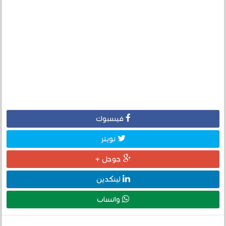
فيسبوك
تويتر
جوجل +
لينكدين
واتساب