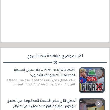
أكثر المواضيع مشاهدة هذا الأسبوع
FIFA 16 MOD 2026 .. قم بتنزيل النسخة
المحدثة APK لهواتف الأندرويد
هناك بالفعل بعض ألعاب كرة القدم للهواتف المحمولة
التي يمكنك لعبها رسميًا بتشكيلات مُحدثة لموسم
2025/2026v ومثال على ذلك ألعاب مثل EA Sports ...
أحصل الآن على النسخة المدفوعة من تطبيق
تروكولر لمعرفة هوية المتصل التي تحتوي