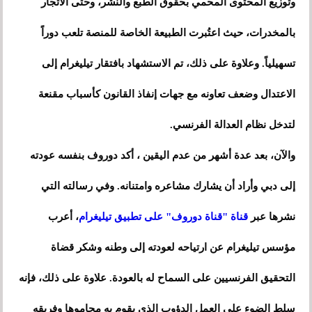
وتوزيع المحتوى المحمي بحقوق الطبع والنشر، وحتى الاتجار
بالمخدرات، حيث اعتُبرت الطبيعة الخاصة للمنصة تلعب دوراً
تسهيلياً. وعلاوة على ذلك، تم الاستشهاد بافتقار تيليغرام إلى
الاعتدال وضعف تعاونه مع جهات إنفاذ القانون كأسباب مقنعة
لتدخل نظام العدالة الفرنسي.
والآن، بعد عدة أشهر من عدم اليقين ، أكد دوروف بنفسه عودته
إلى دبي وأراد أن يشارك مشاعره وامتنانه. وفي رسالته التي
نشرها عبر
قناة "قناة دوروف" على تطبيق تيليغرام
، أعرب
مؤسس تيليغرام عن ارتياحه لعودته إلى وطنه وشكر قضاة
التحقيق الفرنسيين على السماح له بالعودة. علاوة على ذلك، فإنه
سلط الضوء على العمل الدؤوب الذي يقوم به محاموها وفريقه