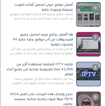
أفضل موقع عربي لتحميل أفلام التورنت
مترجمة وبجودة عالية
السلام عليكم ورحمة الله وبركاته كثيرة هي المواقع
عبر الأنترنت الغير العربية التي تقدم خدمة تحميل
الأفلام على التورنت ، ومعظم هذه المواقع ل...
هذا أفضل برنامج جربته لتحميل جميع
الفيديوهات من أي مواقع بدقة عالية 4K
ومميزات خرافية
إذا كنت تبحث عن برنامج لتنزيل الفيديو من على أي
موقع أو منصة، فسوف تعثر على عدد لا منتهي من
الروابط الخاصة بالبرامج والتطبيقات في هذا المج...
قائمة IPTV الشاملة لمشاهدة أكثر من
42,000 قناة تلفزيونية مجانية من جميع أنحاء
العالم
بناءً على الاعتقاد السائد حاليًا بأن التلفزيون حسب
الطلب ومنصات البث المباشر تتفوق على التلفزيون
الرقمي الأرضي التقليدي، يُعدّ IPTV-org خيار...
سارع واحذف هذه الترددات في القمر Astra
19.1°E فبها قنوات إباحية مجانية ستفسد
عائلتك