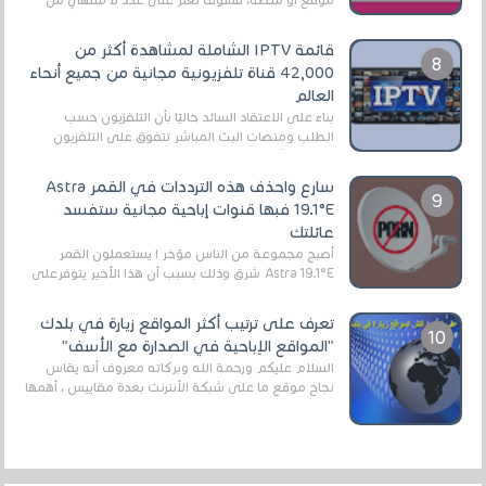
الروابط الخاصة بالبرامج والتطبيقات في هذا المج...
قائمة IPTV الشاملة لمشاهدة أكثر من
42,000 قناة تلفزيونية مجانية من جميع أنحاء
العالم
بناءً على الاعتقاد السائد حاليًا بأن التلفزيون حسب
الطلب ومنصات البث المباشر تتفوق على التلفزيون
الرقمي الأرضي التقليدي، يُعدّ IPTV-org خيار...
سارع واحذف هذه الترددات في القمر Astra
19.1°E فبها قنوات إباحية مجانية ستفسد
عائلتك
أصبح مجموعة من الناس مؤخر ا يستعملون القمر
Astra 19.1°E شرق وذلك بسبب أن هذا الأخير يتوفرعلى
قنوات مميزة جدا تنقل العديد من البرامج اله...
تعرف على ترتيب أكثر المواقع زيارة في بلدك
"المواقع الإباحية في الصدارة مع الأسف"
السلام عليكم ورحمة الله وبركاته معروف أنه يقاس
نجاح موقع ما على شبكة الأنترنت بعدة مقاييس ، أهمها
عداد الزائرين للموقع، ويتم معرفة ذلك في...