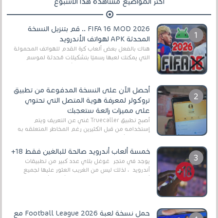
أكثر المواضيع مشاهدة هذا الأسبوع
FIFA 16 MOD 2026 .. قم بتنزيل النسخة
المحدثة APK لهواتف الأندرويد
هناك بالفعل بعض ألعاب كرة القدم للهواتف المحمولة
التي يمكنك لعبها رسميًا بتشكيلات مُحدثة لموسم
2025/2026v ومثال على ذلك ألعاب مثل EA Sports ...
أحصل الآن على النسخة المدفوعة من تطبيق
تروكولر لمعرفة هوية المتصل التي تحتوي
على مميزات رائعة ستعجبك
أصبح تطبيق Truecaller غني عن التعريف ويتم
إستخدامه من قبل الكثيرين رغم المخاطر المتعلقه به
وذلك من أجل التخلص من المضايقات الكثيرة في
العال...
خمسة ألعاب أندرويد صالحة للبالغين فقط 18+
يوجد في متجر غوغل بلاي عدد كبير من تطبيقات
أندرويد ، لذلك ليس من الغريب العثور عليها لجميع
أنواع الجماهير. هذه المرة نقدم 5 ألعاب أند...
حمل نسخة لعبة Football League 2026 مع