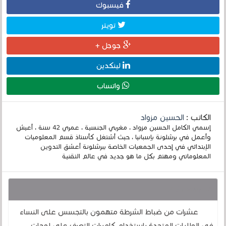
فيسبوك
تويتر
جوجل +
لينكدين
واتساب
الكاتب :
الحسين مزواد
إسمي الكامل الحسين مزواد ، مغربي الجنسية ، عمري 42 سنة ، أعيش
وأعمل في برشلونة بإسبانيا ، حيث أشتغل كأستاذ قسم المعلوميات
الإبتدائي في إحدى الجمعيات الخاصة ببرشلونة أعشق التدوين
المعلوماتي ومهتم بكل ما هو جديد في عالم التقنية
قد يهمك أيضا :
عشرات من ضباط الشرطة متهمون بالتجسس على النساء
في الولايات المتحدة باستخدام كاميرات التعرف على لوحات