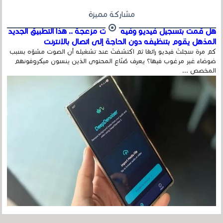
مشاركة مميزة
هل قمت بتسجيل فيديو وفيه أصوت مزعجة .. هذا التطبيق الجديد
المذهل يقوم بتنظيفه دون الحاجة إلى اتصال بالإنترنت
كم مرة سجلتَ فيديو رائعًا ثم اكتشفتَ عند تشغيله أن الصوت مشوّه بسبب
ضوضاء غير مرغوب فيها؟ يعرف صُنّاع المحتوى الذين ينسون ميكروفونهم
المخصص ...