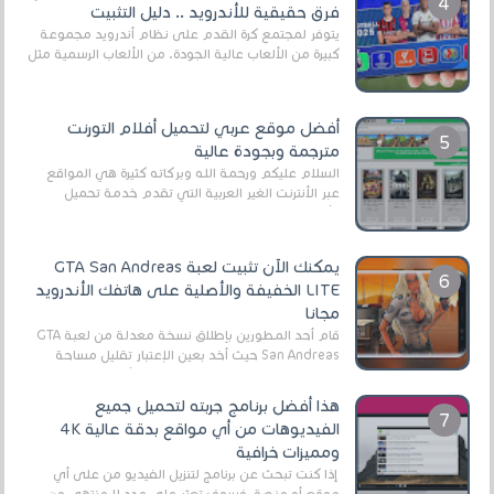
فرق حقيقية للأندرويد .. دليل التثبيت
يتوفر لمجتمع كرة القدم على نظام أندرويد مجموعة
كبيرة من الألعاب عالية الجودة. من الألعاب الرسمية مثل
EA Sports FC 26 (المعروفة سابقًا باسم ...
أفضل موقع عربي لتحميل أفلام التورنت
مترجمة وبجودة عالية
السلام عليكم ورحمة الله وبركاته كثيرة هي المواقع
عبر الأنترنت الغير العربية التي تقدم خدمة تحميل
الأفلام على التورنت ، ومعظم هذه المواقع ل...
يمكنك الآن تثبيت لعبة GTA San Andreas
LITE الخفيفة والأصلية على هاتفك الأندرويد
مجانا
قام أحد المطورين بإطلاق نسخة معدلة من لعبة GTA
San Andreas حيث أخد بعين الإعتبار تقليل مساحة
اللعبة وجعلها خفيفة LITE لهواتف الأندرويد ، وق...
هذا أفضل برنامج جربته لتحميل جميع
الفيديوهات من أي مواقع بدقة عالية 4K
ومميزات خرافية
إذا كنت تبحث عن برنامج لتنزيل الفيديو من على أي
موقع أو منصة، فسوف تعثر على عدد لا منتهي من