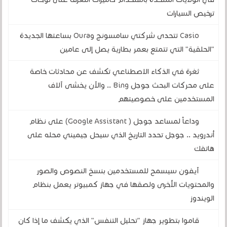
ترخيص السيارات
Casio تتحدى شركتي سامسونج وOura بساعتها الجديدة
"الحلقية" التي تتمتع بعمر بطارية يصل إلى عامين
ثغرة في الذكاء الاصطناعي تكشف عن محادثات خاصة
على محركات البحث جوجل Bing .. والآن يخشى آلاف
المستخدمين على خصوصيتهم
وداعاً لمساعد جوجل ( Google Assistant) على نظام
أندرويد .. جوجل تحدد التاريخ الذي سيحل جيميني محله على
هاتفك
آيفون سيسمح للمستخدمين بنسخ النصوص والصور
والمحتويات الأخرى ولصقها في جهاز كمبيوتر يعمل بنظام
الويندوز
قاموا بتطوير جهاز "تحليل التنفس" الذي يكشف ما إذا كان