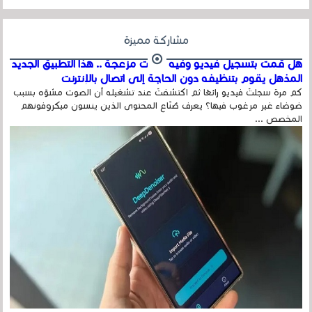
مشاركة مميزة
هل قمت بتسجيل فيديو وفيه أصوت مزعجة .. هذا التطبيق الجديد
المذهل يقوم بتنظيفه دون الحاجة إلى اتصال بالإنترنت
كم مرة سجلتَ فيديو رائعًا ثم اكتشفتَ عند تشغيله أن الصوت مشوّه بسبب
ضوضاء غير مرغوب فيها؟ يعرف صُنّاع المحتوى الذين ينسون ميكروفونهم
المخصص ...