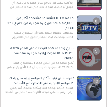
إذا كنت تبحث عن برنامج لتنزيل الفيديو من على أي
موقع أو منصة، فسوف تعثر على عدد لا منتهي من
الروابط الخاصة بالبرامج والتطبيقات في هذا المج...
قائمة IPTV الشاملة لمشاهدة أكثر من
42,000 قناة تلفزيونية مجانية من جميع أنحاء
العالم
بناءً على الاعتقاد السائد حاليًا بأن التلفزيون حسب
الطلب ومنصات البث المباشر تتفوق على التلفزيون
الرقمي الأرضي التقليدي، يُعدّ IPTV-org خيار...
سارع واحذف هذه الترددات في القمر Astra
19.1°E فبها قنوات إباحية مجانية ستفسد
عائلتك
أصبح مجموعة من الناس مؤخر ا يستعملون القمر
Astra 19.1°E شرق وذلك بسبب أن هذا الأخير يتوفرعلى
قنوات مميزة جدا تنقل العديد من البرامج اله...
تعرف على ترتيب أكثر المواقع زيارة في بلدك
"المواقع الإباحية في الصدارة مع الأسف"
السلام عليكم ورحمة الله وبركاته معروف أنه يقاس
نجاح موقع ما على شبكة الأنترنت بعدة مقاييس ، أهمها
عداد الزائرين للموقع، ويتم معرفة ذلك في...