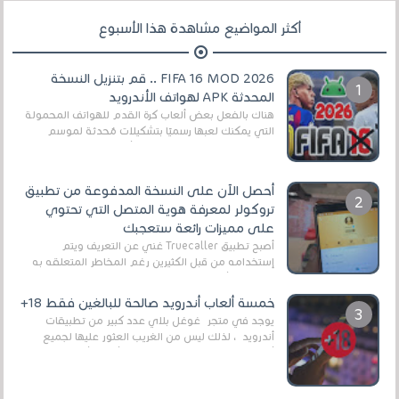
أكثر المواضيع مشاهدة هذا الأسبوع
FIFA 16 MOD 2026 .. قم بتنزيل النسخة
المحدثة APK لهواتف الأندرويد
هناك بالفعل بعض ألعاب كرة القدم للهواتف المحمولة
التي يمكنك لعبها رسميًا بتشكيلات مُحدثة لموسم
2025/2026v ومثال على ذلك ألعاب مثل EA Sports ...
أحصل الآن على النسخة المدفوعة من تطبيق
تروكولر لمعرفة هوية المتصل التي تحتوي
على مميزات رائعة ستعجبك
أصبح تطبيق Truecaller غني عن التعريف ويتم
إستخدامه من قبل الكثيرين رغم المخاطر المتعلقه به
وذلك من أجل التخلص من المضايقات الكثيرة في
العال...
خمسة ألعاب أندرويد صالحة للبالغين فقط 18+
يوجد في متجر غوغل بلاي عدد كبير من تطبيقات
أندرويد ، لذلك ليس من الغريب العثور عليها لجميع
أنواع الجماهير. هذه المرة نقدم 5 ألعاب أند...