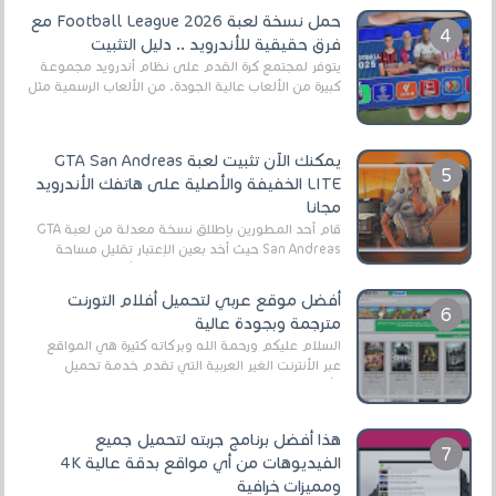
حمل نسخة لعبة Football League 2026 مع
فرق حقيقية للأندرويد .. دليل التثبيت
يتوفر لمجتمع كرة القدم على نظام أندرويد مجموعة
كبيرة من الألعاب عالية الجودة. من الألعاب الرسمية مثل
EA Sports FC 26 (المعروفة سابقًا باسم ...
يمكنك الآن تثبيت لعبة GTA San Andreas
LITE الخفيفة والأصلية على هاتفك الأندرويد
مجانا
قام أحد المطورين بإطلاق نسخة معدلة من لعبة GTA
San Andreas حيث أخد بعين الإعتبار تقليل مساحة
اللعبة وجعلها خفيفة LITE لهواتف الأندرويد ، وق...
أفضل موقع عربي لتحميل أفلام التورنت
مترجمة وبجودة عالية
السلام عليكم ورحمة الله وبركاته كثيرة هي المواقع
عبر الأنترنت الغير العربية التي تقدم خدمة تحميل
الأفلام على التورنت ، ومعظم هذه المواقع ل...
هذا أفضل برنامج جربته لتحميل جميع
الفيديوهات من أي مواقع بدقة عالية 4K
ومميزات خرافية