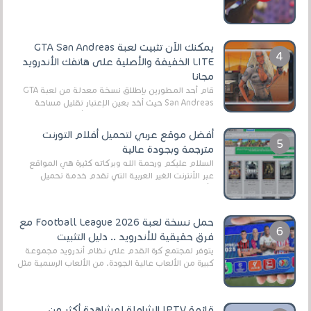
يمكنك الآن تثبيت لعبة GTA San Andreas
LITE الخفيفة والأصلية على هاتفك الأندرويد
مجانا
قام أحد المطورين بإطلاق نسخة معدلة من لعبة GTA
San Andreas حيث أخد بعين الإعتبار تقليل مساحة
اللعبة وجعلها خفيفة LITE لهواتف الأندرويد ، وق...
أفضل موقع عربي لتحميل أفلام التورنت
مترجمة وبجودة عالية
السلام عليكم ورحمة الله وبركاته كثيرة هي المواقع
عبر الأنترنت الغير العربية التي تقدم خدمة تحميل
الأفلام على التورنت ، ومعظم هذه المواقع ل...
حمل نسخة لعبة Football League 2026 مع
فرق حقيقية للأندرويد .. دليل التثبيت
يتوفر لمجتمع كرة القدم على نظام أندرويد مجموعة
كبيرة من الألعاب عالية الجودة. من الألعاب الرسمية مثل
EA Sports FC 26 (المعروفة سابقًا باسم ...
قائمة IPTV الشاملة لمشاهدة أكثر من