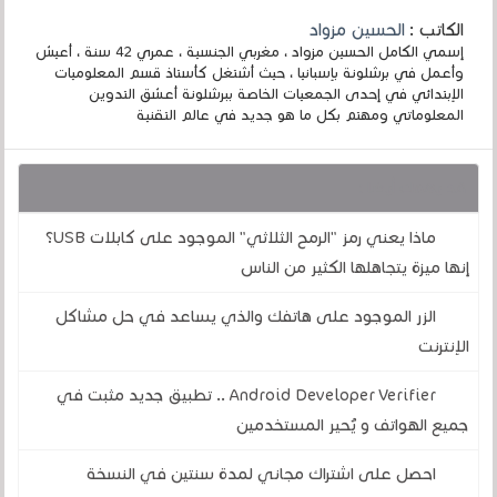
الكاتب :
الحسين مزواد
إسمي الكامل الحسين مزواد ، مغربي الجنسية ، عمري 42 سنة ، أعيش
وأعمل في برشلونة بإسبانيا ، حيث أشتغل كأستاذ قسم المعلوميات
الإبتدائي في إحدى الجمعيات الخاصة ببرشلونة أعشق التدوين
المعلوماتي ومهتم بكل ما هو جديد في عالم التقنية
قد يهمك أيضا :
ماذا يعني رمز "الرمح الثلاثي" الموجود على كابلات USB؟
إنها ميزة يتجاهلها الكثير من الناس
الزر الموجود على هاتفك والذي يساعد في حل مشاكل
الإنترنت
Android Developer Verifier .. تطبيق جديد مثبت في
جميع الهواتف و يُحير المستخدمين
احصل على اشتراك مجاني لمدة سنتين في النسخة