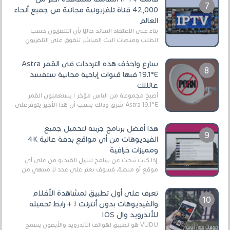
42,000 قناة تلفزيونية مجانية من جميع أنحاء
العالم
بناءً على الاعتقاد السائد حاليًا بأن التلفزيون حسب
الطلب ومنصات البث المباشر تتفوق على التلفزيون
الرقمي الأرضي التقليدي، يُعدّ IPTV-org خيار...
سارع واحذف هذه الترددات في القمر Astra
19.1°E فبها قنوات إباحية مجانية ستفسد
عائلتك
أصبح مجموعة من الناس مؤخر ا يستعملون القمر
Astra 19.1°E شرق وذلك بسبب أن هذا الأخير يتوفرعلى
قنوات مميزة جدا تنقل العديد من البرامج اله...
هذا أفضل برنامج جربته لتحميل جميع
الفيديوهات من أي مواقع بدقة عالية 4K
ومميزات خرافية
إذا كنت تبحث عن برنامج لتنزيل الفيديو من على أي
موقع أو منصة، فسوف تعثر على عدد لا منتهي من
الروابط الخاصة بالبرامج والتطبيقات في هذا المج...
تعرف على أول تطبيق لمشاهدة الأفلام
والفيديوهات بدون أنترنت ! + رابط تحميله
للأندرويد وال IOS
VUDU هو تطبيق لهواتف الأندرويد والأيفون يسمح