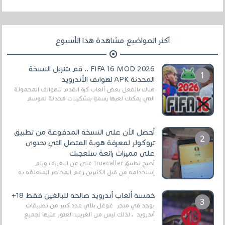
أكثر المواضيع مشاهدة هذا الأسبوع
FIFA 16 MOD 2026 .. قم بتنزيل النسخة
المحدثة APK لهواتف الأندرويد
هناك بالفعل بعض ألعاب كرة القدم للهواتف المحمولة
التي يمكنك لعبها رسميًا بتشكيلات مُحدثة لموسم
2025/2026v ومثال على ذلك ألعاب مثل EA Sports ...
أحصل الآن على النسخة المدفوعة من تطبيق
تروكولر لمعرفة هوية المتصل التي تحتوي
على مميزات رائعة ستعجبك
أصبح تطبيق Truecaller غني عن التعريف ويتم
إستخدامه من قبل الكثيرين رغم المخاطر المتعلقه به
وذلك من أجل التخلص من المضايقات الكثيرة في
العال...
خمسة ألعاب أندرويد صالحة للبالغين فقط 18+
يوجد في متجر غوغل بلاي عدد كبير من تطبيقات
أندرويد ، لذلك ليس من الغريب العثور عليها لجميع
أنواع الجماهير. هذه المرة نقدم 5 ألعاب أند...