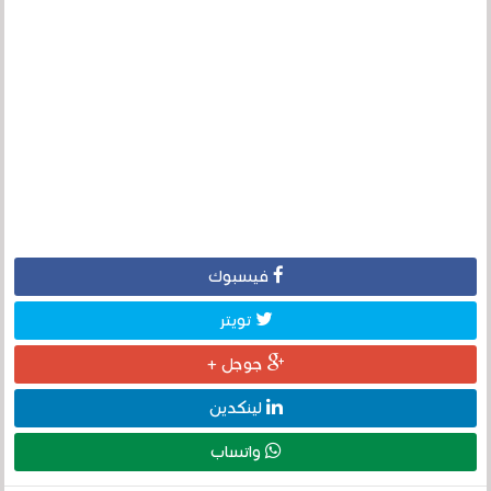
فيسبوك
تويتر
جوجل +
لينكدين
واتساب