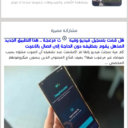
بمشاهدة الأفلام والفيديوهات خصوصا عندما لا تتوفر
على الأنترنت وهذا ما يميز هذا التطبيق عن الت...
مشاركة مميزة
هل قمت بتسجيل فيديو وفيه أصوت مزعجة .. هذا التطبيق الجديد
المذهل يقوم بتنظيفه دون الحاجة إلى اتصال بالإنترنت
كم مرة سجلتَ فيديو رائعًا ثم اكتشفتَ عند تشغيله أن الصوت مشوّه بسبب
ضوضاء غير مرغوب فيها؟ يعرف صُنّاع المحتوى الذين ينسون ميكروفونهم
المخصص ...