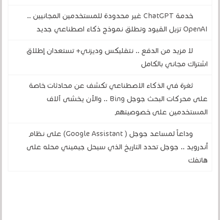
خدمة ChatGPT غير محدودة للمستخدمين المجانيين ..
OpenAI تزيل القيود وتطلق نموذج ذكاء اصطناعي جديد
لا مزيد من الدفع .. نتفليكس وديزني+ تستعدان إطلاق
اشتراك مجاني بالكامل
ثغرة في الذكاء الاصطناعي تكشف عن محادثات خاصة
على محركات البحث جوجل Bing .. والآن يخشى آلاف
المستخدمين على خصوصيتهم
وداعاً لمساعد جوجل ( Google Assistant) على نظام
أندرويد .. جوجل تحدد التاريخ الذي سيحل جيميني محله على
هاتفك