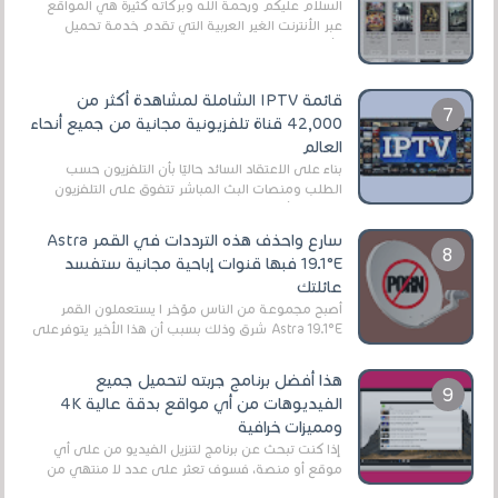
السلام عليكم ورحمة الله وبركاته كثيرة هي المواقع
عبر الأنترنت الغير العربية التي تقدم خدمة تحميل
الأفلام على التورنت ، ومعظم هذه المواقع ل...
قائمة IPTV الشاملة لمشاهدة أكثر من
42,000 قناة تلفزيونية مجانية من جميع أنحاء
العالم
بناءً على الاعتقاد السائد حاليًا بأن التلفزيون حسب
الطلب ومنصات البث المباشر تتفوق على التلفزيون
الرقمي الأرضي التقليدي، يُعدّ IPTV-org خيار...
سارع واحذف هذه الترددات في القمر Astra
19.1°E فبها قنوات إباحية مجانية ستفسد
عائلتك
أصبح مجموعة من الناس مؤخر ا يستعملون القمر
Astra 19.1°E شرق وذلك بسبب أن هذا الأخير يتوفرعلى
قنوات مميزة جدا تنقل العديد من البرامج اله...
هذا أفضل برنامج جربته لتحميل جميع
الفيديوهات من أي مواقع بدقة عالية 4K
ومميزات خرافية
إذا كنت تبحث عن برنامج لتنزيل الفيديو من على أي
موقع أو منصة، فسوف تعثر على عدد لا منتهي من
الروابط الخاصة بالبرامج والتطبيقات في هذا المج...