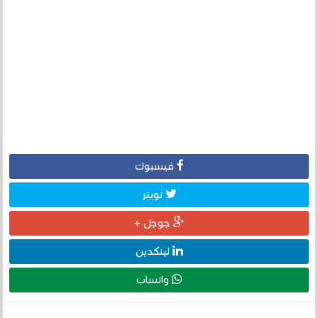
فيسبوك
تويتر
جوجل +
لينكدين
واتساب