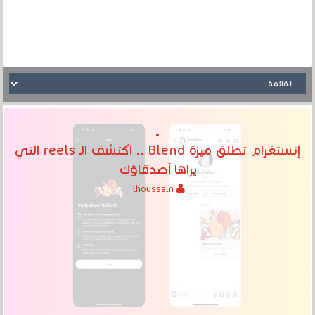
إنستغرام تطلق ميزة Blend .. اكتشف الـ reels التي
يراها أصدقاؤك
lhoussain