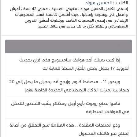
الكاتب :
الحسين مزواد
إسمي الكامل الحسين مزواد ، مغربي الجنسية ، عمري 42 سنة ، أعيش
وأعمل في برشلونة بإسبانيا ، حيث أشتغل كأستاذ قسم المعلوميات
الإبتدائي في إحدى الجمعيات الخاصة ببرشلونة أعشق التدوين
المعلوماتي ومهتم بكل ما هو جديد في عالم التقنية
قد يهمك أيضا :
إذا كنت تمتلك أحد هواتف سامسونج هذه، فإن تحديث
أندرويد 17 يحمل بعض الأخبار السيئة للغاية لك
ويندوز 11 .. متصفحا كروم وإيدج قد يحجزان ما يصل إلى 20
جيجابايت لميزات الذكاء الاصطناعي الجديدة الخاصة بهما
قاموا بصنع روبوت بأربع أرجل ومظهر يشبه القنطور للتدخل
في المواقف المتطرفة
ودّع المنتجات المقلدة .. هذه العلامة تتيح التحقق من أصالة
المنتج عبر هاتفك المحمول