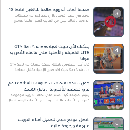
وذلك من أجل التخلص من المضايقات الكثيرة في
العال...
خمسة ألعاب أندرويد صالحة للبالغين فقط 18+
يوجد في متجر غوغل بلاي عدد كبير من تطبيقات
أندرويد ، لذلك ليس من الغريب العثور عليها لجميع
أنواع الجماهير. هذه المرة نقدم 5 ألعاب أند...
يمكنك الآن تثبيت لعبة GTA San Andreas
LITE الخفيفة والأصلية على هاتفك الأندرويد
مجانا
قام أحد المطورين بإطلاق نسخة معدلة من لعبة GTA
San Andreas حيث أخد بعين الإعتبار تقليل مساحة
اللعبة وجعلها خفيفة LITE لهواتف الأندرويد ، وق...
حمل نسخة لعبة Football League 2026 مع
فرق حقيقية للأندرويد .. دليل التثبيت
يتوفر لمجتمع كرة القدم على نظام أندرويد مجموعة
كبيرة من الألعاب عالية الجودة. من الألعاب الرسمية مثل
EA Sports FC 26 (المعروفة سابقًا باسم ...
أفضل موقع عربي لتحميل أفلام التورنت
مترجمة وبجودة عالية