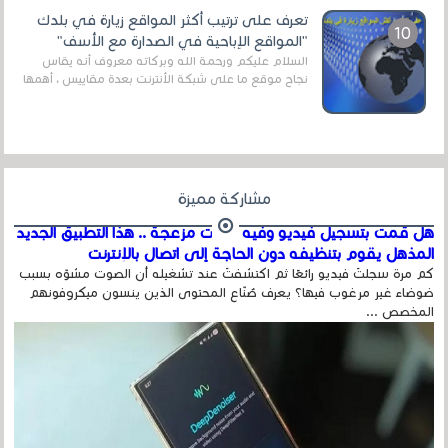
تعرف على ترتيب أكثر المواقع زيارة في بلدك
"المواقع الإباحية في الصدارة مع الأسف"
السلام عليكم ورحمة الله وبركاته معروف أنه يقاس
نجاح موقع ما على شبكة الأنترنت بعدة مقاييس ، أهمها
عداد الزائرين للموقع، ويتم معرفة ذلك في...
مشاركة مميزة
هل قمت بتسجيل فيديو وفيه أصوت مزعجة .. هذا التطبيق الجديد
المذهل يقوم بتنظيفه دون الحاجة إلى اتصال بالإنترنت
كم مرة سجلتَ فيديو رائعًا ثم اكتشفتَ عند تشغيله أن الصوت مشوّه بسبب
ضوضاء غير مرغوب فيها؟ يعرف صُنّاع المحتوى الذين ينسون ميكروفونهم
المخصص ...