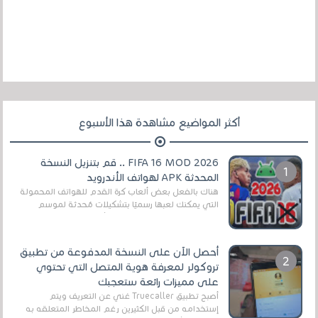
أكثر المواضيع مشاهدة هذا الأسبوع
FIFA 16 MOD 2026 .. قم بتنزيل النسخة
المحدثة APK لهواتف الأندرويد
هناك بالفعل بعض ألعاب كرة القدم للهواتف المحمولة
التي يمكنك لعبها رسميًا بتشكيلات مُحدثة لموسم
2025/2026v ومثال على ذلك ألعاب مثل EA Sports ...
أحصل الآن على النسخة المدفوعة من تطبيق
تروكولر لمعرفة هوية المتصل التي تحتوي
على مميزات رائعة ستعجبك
أصبح تطبيق Truecaller غني عن التعريف ويتم
إستخدامه من قبل الكثيرين رغم المخاطر المتعلقه به