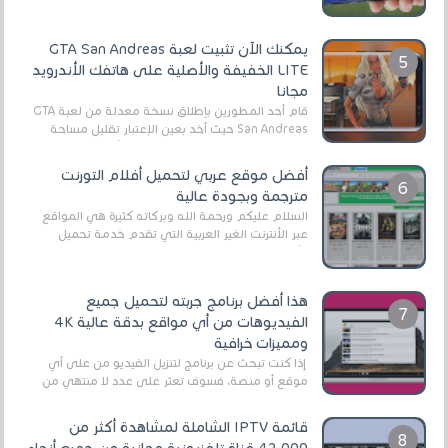
يمكنك الآن تثبيت لعبة GTA San Andreas
LITE الخفيفة والأصلية على هاتفك الأندرويد
مجانا
قام أحد المطورين بإطلاق نسخة معدلة من لعبة GTA
San Andreas حيث أخد بعين الإعتبار تقليل مساحة
اللعبة وجعلها خفيفة LITE لهواتف الأندرويد ، وق...
أفضل موقع عربي لتحميل أفلام التورنت
مترجمة وبجودة عالية
السلام عليكم ورحمة الله وبركاته كثيرة هي المواقع
عبر الأنترنت الغير العربية التي تقدم خدمة تحميل
الأفلام على التورنت ، ومعظم هذه المواقع ل...
هذا أفضل برنامج جربته لتحميل جميع
الفيديوهات من أي مواقع بدقة عالية 4K
ومميزات خرافية
إذا كنت تبحث عن برنامج لتنزيل الفيديو من على أي
موقع أو منصة، فسوف تعثر على عدد لا منتهي من
الروابط الخاصة بالبرامج والتطبيقات في هذا المج...
قائمة IPTV الشاملة لمشاهدة أكثر من
42,000 قناة تلفزيونية مجانية من جميع أنحاء