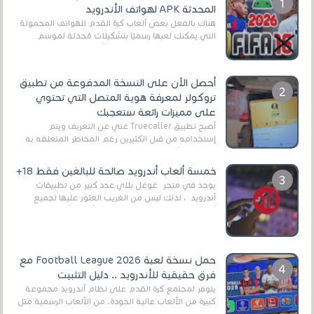
المحدثة APK لهواتف الأندرويد
هناك بالفعل بعض ألعاب كرة القدم للهواتف المحمولة
التي يمكنك لعبها رسميًا بتشكيلات مُحدثة لموسم
2025/2026v ومثال على ذلك ألعاب مثل EA Sports ...
أحصل الآن على النسخة المدفوعة من تطبيق
تروكولر لمعرفة هوية المتصل التي تحتوي
على مميزات رائعة ستعجبك
أصبح تطبيق Truecaller غني عن التعريف ويتم
إستخدامه من قبل الكثيرين رغم المخاطر المتعلقه به
وذلك من أجل التخلص من المضايقات الكثيرة في
العال...
خمسة ألعاب أندرويد صالحة للبالغين فقط 18+
يوجد في متجر غوغل بلاي عدد كبير من تطبيقات
أندرويد ، لذلك ليس من الغريب العثور عليها لجميع
أنواع الجماهير. هذه المرة نقدم 5 ألعاب أند...
حمل نسخة لعبة Football League 2026 مع
فرق حقيقية للأندرويد .. دليل التثبيت
يتوفر لمجتمع كرة القدم على نظام أندرويد مجموعة
كبيرة من الألعاب عالية الجودة. من الألعاب الرسمية مثل
EA Sports FC 26 (المعروفة سابقًا باسم ...