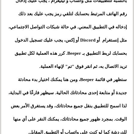
بالنسبة للتطبيقات مثل واتساب و تيليغرام ، يجب عليك إدخال
رقم الهاتف المرتبط بحسابك لتلقي رمز يجب عليك بعد ذلك
إدخاله في التطبيق المعني. في حالة شبكات التواصل الاجتماعي،
مثل إنستغرام أو Discord أو إكس، يجب عليك تسجيل الدخول
بحسابك لربط التطبيق بـ Beeper. كرر هذه العملية لكل تطبيق
تريد الاتصال به، ثم انقر فوق "تم" لإنهاء العملية.
ستظهر في قائمة Beeper، ومن هنا يمكنك اختيار بدء محادثة
جديدة أو متابعة إحدى محادثاتك الحالية. سيظهر فارغًا في البداية،
لذا اسمح للتطبيق بنقل جميع محادثاتك، وقد يستغرق الأمر بعض
الوقت. بمجرد ظهور جميع محادثاتك، يمكنك النقر على أي منها
للدردشة كما لو كنت على واتساب أو التطبيق المقابل.