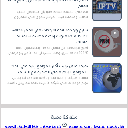
العالم
بناءً على الاعتقاد السائد حاليًا بأن التلفزيون حسب
الطلب ومنصات البث المباشر تتفوق على التلفزيون
الرقمي الأرضي التقليدي، يُعدّ IPTV-org خيار...
سارع واحذف هذه الترددات في القمر Astra
19.1°E فبها قنوات إباحية مجانية ستفسد
عائلتك
أصبح مجموعة من الناس مؤخر ا يستعملون القمر
Astra 19.1°E شرق وذلك بسبب أن هذا الأخير يتوفرعلى
قنوات مميزة جدا تنقل العديد من البرامج اله...
تعرف على ترتيب أكثر المواقع زيارة في بلدك
"المواقع الإباحية في الصدارة مع الأسف"
السلام عليكم ورحمة الله وبركاته معروف أنه يقاس
نجاح موقع ما على شبكة الأنترنت بعدة مقاييس ، أهمها
عداد الزائرين للموقع، ويتم معرفة ذلك في...
مشاركة مميزة
هل قمت بتسجيل فيديو وفيه أصوت مزعجة .. هذا التطبيق الجديد