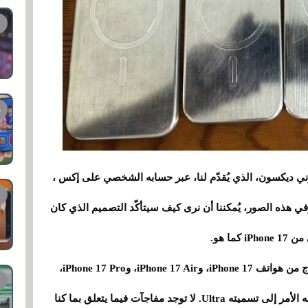
ي ديكسون، الذي يُقدّم لنا، عبر حسابه الشخصي على إكس ،
 طُرز سلسلة iPhone 17 الأربعة. وفي هذه الصور، يُمكننا أن نرى كيف سيتأكّد التصميم الذي كان
ما هو.
وفي الصور التي نشرها المسرب، يمكنك رؤية نماذج من هواتف iPhone 17، وiPhone 17 Air، وiPhone 17 Pro،
وiPhone 17 Pro Max، وهو الطراز الذي قد ينتهي به الأمر إلى تسميته Ultra. لا توجد مفاجآت فيما يتعلق بما كنا