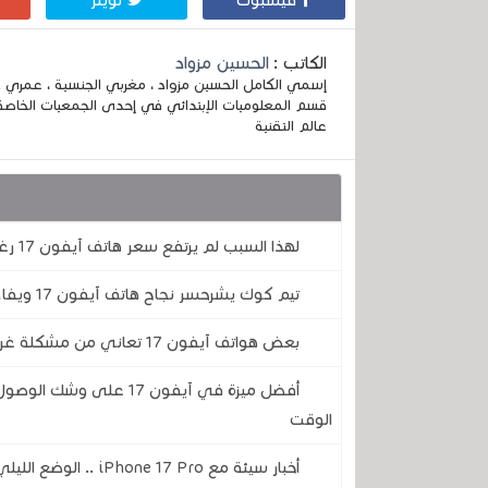
فيسبوك
تويتر
الكاتب :
الحسين مزواد
قسم المعلوميات الإبتدائي في إحدى الجمعيات الخاصة
عالم التقنية
قد يهمك أيضا :
لهذا السبب لم يرتفع سعر هاتف آيفون 17 رغم ارتفاع أسعار الرام على الرغم من وجود أخبار سيئة
تيم كوك يشرحسر نجاح هاتف آيفون 17 ويفاجئنا بأسبابه
بعض هواتف آيفون 17 تعاني من مشكلة غريبة .. فهي تنطفئ ولا يمكن إعادة تشغيلها
أفضل ميزة في آيفون 17 ع
الوقت
أخبار سيئة مع iPhone 17 Pro .. الوضع الليلي لم يعد يعمل في وضع البورتريه