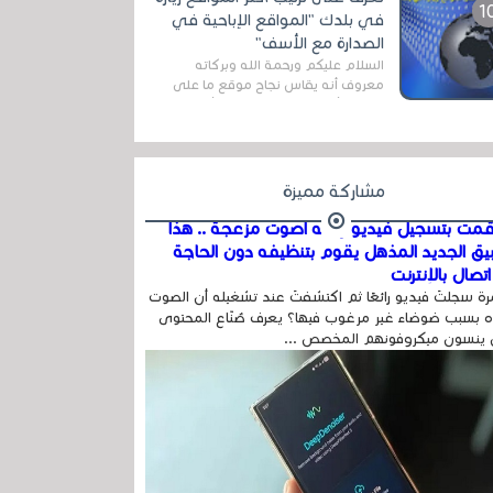
اله...
في بلدك "المواقع الإباحية في
الصدارة مع الأسف"
السلام عليكم ورحمة الله وبركاته
معروف أنه يقاس نجاح موقع ما على
شبكة الأنترنت بعدة مقاييس ، أهمها
عداد الزائرين للموقع، ويتم معرفة ذلك
في...
مشاركة مميزة
مت بتسجيل فيديو وفيه أصوت مزعجة .. هذا
بيق الجديد المذهل يقوم بتنظيفه دون الحاجة
تصال بالإنترنت
ة سجلتَ فيديو رائعًا ثم اكتشفتَ عند تشغيله أن الصوت
 بسبب ضوضاء غير مرغوب فيها؟ يعرف صُنّاع المحتوى
 ينسون ميكروفونهم المخصص ...