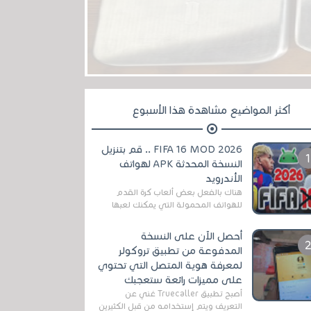
أكثر المواضيع مشاهدة هذا الأسبوع
FIFA 16 MOD 2026 .. قم بتنزيل
النسخة المحدثة APK لهواتف
الأندرويد
هناك بالفعل بعض ألعاب كرة القدم
للهواتف المحمولة التي يمكنك لعبها
رسميًا بتشكيلات مُحدثة لموسم
2025/2026v ومثال على ذلك ألعاب
أحصل الآن على النسخة
مثل EA Sports ...
المدفوعة من تطبيق تروكولر
لمعرفة هوية المتصل التي تحتوي
على مميزات رائعة ستعجبك
أصبح تطبيق Truecaller غني عن
التعريف ويتم إستخدامه من قبل الكثيرين