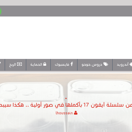
أندرويد
دروس حوحو
فايسبوك
الحماية
الربح
بأكملها في صور أولية .. هكذا سيبدو كل هاتف
lhoussain