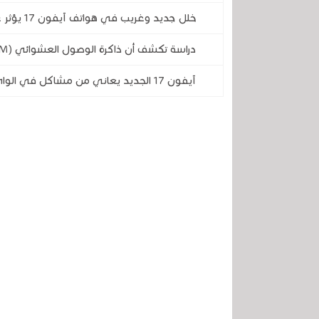
خلل جديد وغريب في هواتف آيفون 17 يؤثر على المستخدمين
دراسة تكشف أن ذاكرة الوصول العشوائي (RAM) هي السبب وراء ارتفاع عمليات شراء iPhone 17 Pro
آيفون 17 الجديد يعاني من مشاكل في الواي فاي والبلوتوث