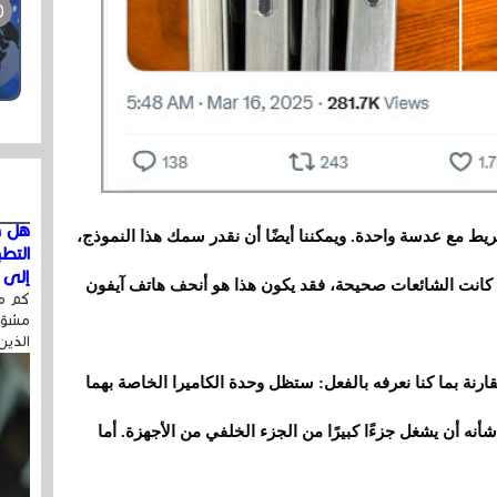
هل ق
على شكل شريط مع عدسة واحدة. ويمكننا أيضًا أن نقدر سمك هذا النموذج،
التط
إلى ا
إذا كانت الشائعات صحيحة، فقد يكون هذا هو أنحف هاتف آيفون
كم مر
مشوّه
الذين
P وPro Max، فلا مفاجآت مقارنة بما كنا نعرفه بالفعل: ستظل وحدة الكاميرا الخاصة بهما
ه أن يشغل جزءًا كبيرًا من الجزء الخلفي من الأجهزة. أما