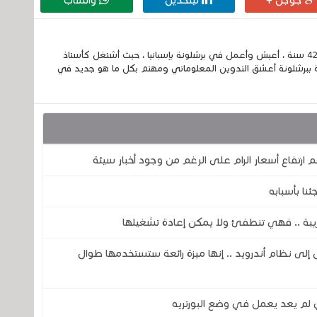
جوجل +
لينكدين
واتساب
إسمي الكامل الحسين مزواد ، مغربي الجنسية ، عمري 42 سنة ، أعيش وأعمل في برشلونة بإسبانيا ، حيث أشتغل كأستاذ
 ببرشلونة أعشق التدوين المعلوماتي ومهتم بكل ما هو جديد في
لى وشك الوصول إلى نظام أندرويد .. إنها ميزة رائعة ستستخدمها طوال