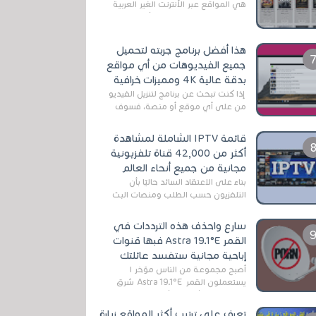
هي المواقع عبر الأنترنت الغير العربية
التي تقدم خدمة تحميل الأفلام على
التورنت ، ومعظم هذه المواقع ل...
هذا أفضل برنامج جربته لتحميل
جميع الفيديوهات من أي مواقع
بدقة عالية 4K ومميزات خرافية
إذا كنت تبحث عن برنامج لتنزيل الفيديو
من على أي موقع أو منصة، فسوف
تعثر على عدد لا منتهي من الروابط
الخاصة بالبرامج والتطبيقات في هذا
قائمة IPTV الشاملة لمشاهدة
المج...
أكثر من 42,000 قناة تلفزيونية
مجانية من جميع أنحاء العالم
بناءً على الاعتقاد السائد حاليًا بأن
التلفزيون حسب الطلب ومنصات البث
المباشر تتفوق على التلفزيون الرقمي
الأرضي التقليدي، يُعدّ IPTV-org خيار...
سارع واحذف هذه الترددات في
القمر Astra 19.1°E فبها قنوات
إباحية مجانية ستفسد عائلتك
أصبح مجموعة من الناس مؤخر ا
يستعملون القمر Astra 19.1°E شرق
وذلك بسبب أن هذا الأخير يتوفرعلى
قنوات مميزة جدا تنقل العديد من البرامج
تعرف على ترتيب أكثر المواقع زيارة