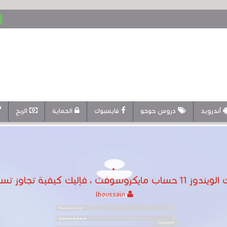
أندرويد
دروس حوحو
فايسبوك
الحماية
الربح
، فإليك كيفية تجاوز تسجيل الدخول
lhoussain