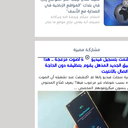
اله...
في بلدك "المواقع الإباحية في
الصدارة مع الأسف"
السلام عليكم ورحمة الله وبركاته
معروف أنه يقاس نجاح موقع ما على
شبكة الأنترنت بعدة مقاييس ، أهمها
عداد الزائرين للموقع، ويتم معرفة ذلك
في...
مشاركة مميزة
مت بتسجيل فيديو وفيه أصوت مزعجة .. هذا
بيق الجديد المذهل يقوم بتنظيفه دون الحاجة
تصال بالإنترنت
ة سجلتَ فيديو رائعًا ثم اكتشفتَ عند تشغيله أن الصوت
 بسبب ضوضاء غير مرغوب فيها؟ يعرف صُنّاع المحتوى
 ينسون ميكروفونهم المخصص ...