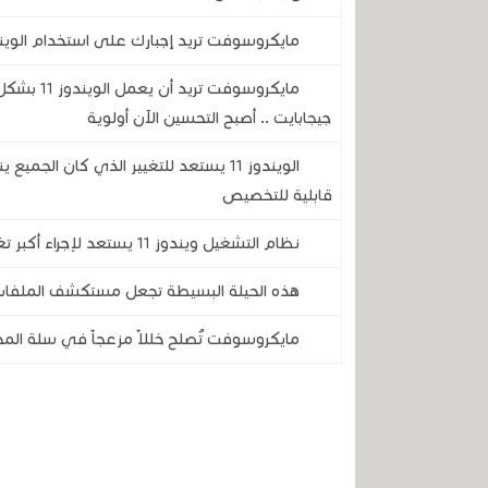
مايكروسوفت تريد إجبارك على استخدام الويندوز 11 بدون حساب محلي .. تجنب ذلك بهذه الحيلة
جيجابايت .. أصبح التحسين الآن أولوية
الويندوز 11 يستعد للتغيير الذي كان ال
قابلية للتخصيص
نظام التشغيل ويندوز 11 يستعد لإجراء أكبر تغيير مرئي له منذ سنوات ..إليكم كل ما سيتغير
هذه الحيلة البسيطة تجعل مستكشف الملفات في الويندوز 
مايكروسوفت تُصلح خللاً مزعجاً في سلة المحذ