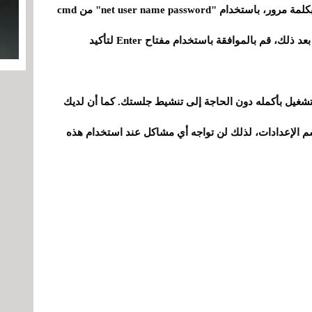
بمجرد اكتمال التثبيت، يمكنك قفل هذا المستخدم بكلمة مرور، باستخدام "net user name password" من cmd
وتغيير "name" و"password" إلى أي شيء تريده. بعد ذلك، قم بالموافقة باستخدام مفتاح Enter لتأكيد
تشغيل بأكمله دون الحاجة إلى تنشيط جلستك. كما أن لديك
الإعدادات، لذلك لن تواجه أي مشاكل عند استخدام هذه