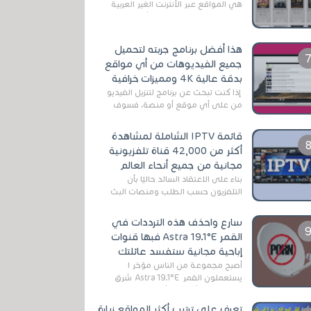
هي المواقع عبر الأنترنت الغير العربية
التي تقدم خدمة تحميل الأفلام على
التورنت ، ومعظم هذه المواقع ل...
هذا أفضل برنامج جربته لتحميل
جميع الفيديوهات من أي مواقع
بدقة عالية 4K ومميزات خرافية
إذا كنت تبحث عن برنامج لتنزيل الفيديو
من على أي موقع أو منصة، فسوف
تعثر على عدد لا منتهي من الروابط
الخاصة بالبرامج والتطبيقات في هذا
قائمة IPTV الشاملة لمشاهدة
المج...
أكثر من 42,000 قناة تلفزيونية
مجانية من جميع أنحاء العالم
بناءً على الاعتقاد السائد حاليًا بأن
التلفزيون حسب الطلب ومنصات البث
المباشر تتفوق على التلفزيون الرقمي
الأرضي التقليدي، يُعدّ IPTV-org خيار...
سارع واحذف هذه الترددات في
القمر Astra 19.1°E فبها قنوات
إباحية مجانية ستفسد عائلتك
أصبح مجموعة من الناس مؤخر ا
يستعملون القمر Astra 19.1°E شرق
وذلك بسبب أن هذا الأخير يتوفرعلى
قنوات مميزة جدا تنقل العديد من البرامج
تعرف على ترتيب أكثر المواقع زيارة