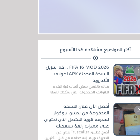
أكثر المواضيع مشاهدة هذا الأسبوع
FIFA 16 MOD 2026 .. قم بتنزيل
النسخة المحدثة APK لهواتف
الأندرويد
هناك بالفعل بعض ألعاب كرة القدم
للهواتف المحمولة التي يمكنك لعبها
رسميًا بتشكيلات مُحدثة لموسم
2025/2026v ومثال على ذلك ألعاب
أحصل الآن على النسخة
مثل EA Sports ...
المدفوعة من تطبيق تروكولر
لمعرفة هوية المتصل التي تحتوي
على مميزات رائعة ستعجبك
أصبح تطبيق Truecaller غني عن
التعريف ويتم إستخدامه من قبل الكثيرين