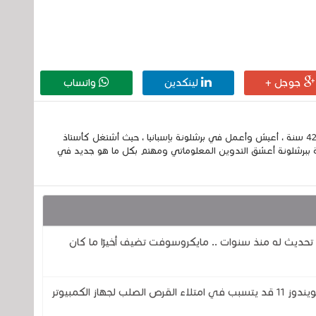
جوجل +
لينكدين
واتساب
إسمي الكامل الحسين مزواد ، مغربي الجنسية ، عمري 42 سنة ، أعيش وأعمل في برشلونة بإسبانيا ، حيث أشتغل كأستاذ
 ببرشلونة أعشق التدوين المعلوماتي ومهتم بكل ما هو جديد في
ز 11 يحصل على أكبر تحديث له منذ سنوات .. مايكروسوفت تضيف أخيرًا ما كان
خلل في برنامج Microsoft Defender في الويندوز 11 قد يتسبب في امتلاء القرص الصلب لجهاز الكمبيوتر