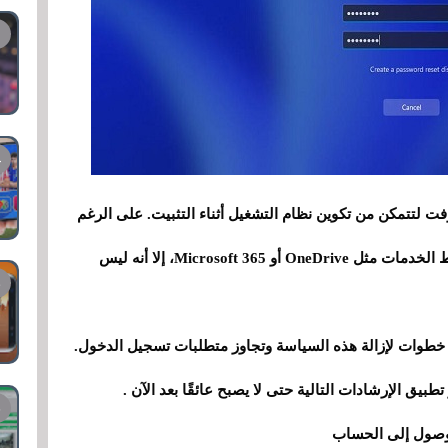
تتمكن من تكوين نظام التشغيل أثناء التثبيت. على الرغم
من أن هذا مطلوب لمزامنة البيانات والأمان وتنشيط الخدمات مثل OneDrive أو Microsoft 365، إلا أنه ليس
ضع خطوات لإزالة هذه السياسة وتجاوز متطلبات تسجيل الدخول.
طبيق الإرشادات التالية حتى لا يصبح عائقًا بعد الآن .