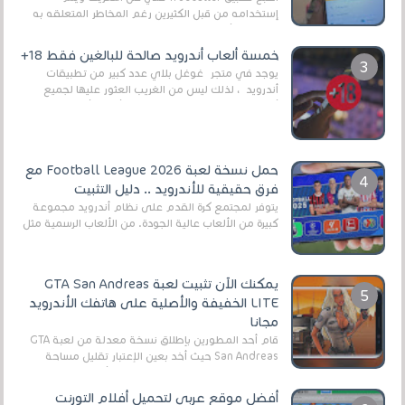
إستخدامه من قبل الكثيرين رغم المخاطر المتعلقه به
وذلك من أجل التخلص من المضايقات الكثيرة في
العال...
خمسة ألعاب أندرويد صالحة للبالغين فقط 18+
يوجد في متجر غوغل بلاي عدد كبير من تطبيقات
أندرويد ، لذلك ليس من الغريب العثور عليها لجميع
أنواع الجماهير. هذه المرة نقدم 5 ألعاب أند...
حمل نسخة لعبة Football League 2026 مع
فرق حقيقية للأندرويد .. دليل التثبيت
يتوفر لمجتمع كرة القدم على نظام أندرويد مجموعة
كبيرة من الألعاب عالية الجودة. من الألعاب الرسمية مثل
EA Sports FC 26 (المعروفة سابقًا باسم ...
يمكنك الآن تثبيت لعبة GTA San Andreas
LITE الخفيفة والأصلية على هاتفك الأندرويد
مجانا
قام أحد المطورين بإطلاق نسخة معدلة من لعبة GTA
San Andreas حيث أخد بعين الإعتبار تقليل مساحة
اللعبة وجعلها خفيفة LITE لهواتف الأندرويد ، وق...
أفضل موقع عربي لتحميل أفلام التورنت