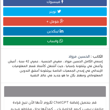
فيسبوك
تويتر
جوجل +
لينكدين
واتساب
الكاتب :
الحسين مزواد
إسمي الكامل الحسين مزواد ، مغربي الجنسية ، عمري 42 سنة ، أعيش
وأعمل في برشلونة بإسبانيا ، حيث أشتغل كأستاذ قسم المعلوميات
الإبتدائي في إحدى الجمعيات الخاصة ببرشلونة أعشق التدوين
المعلوماتي ومهتم بكل ما هو جديد في عالم التقنية
قد يهمك أيضا :
قم بتحميل إضافة ChatGPT لكروم لأنها الآن تتيح قراءة
علامات تبويب كروم الخاصة بك .. كما أنها تحلل مقاطع فيديو