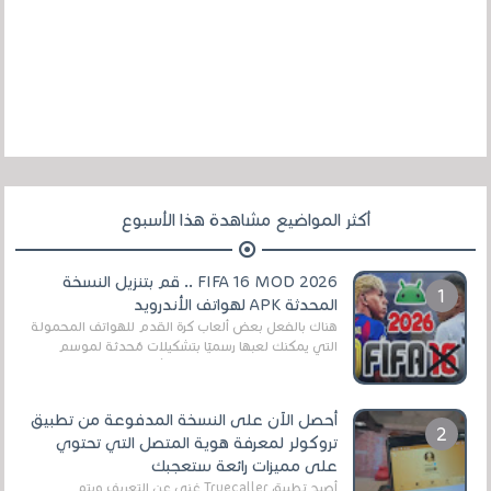
أكثر المواضيع مشاهدة هذا الأسبوع
FIFA 16 MOD 2026 .. قم بتنزيل النسخة
المحدثة APK لهواتف الأندرويد
هناك بالفعل بعض ألعاب كرة القدم للهواتف المحمولة
التي يمكنك لعبها رسميًا بتشكيلات مُحدثة لموسم
2025/2026v ومثال على ذلك ألعاب مثل EA Sports ...
أحصل الآن على النسخة المدفوعة من تطبيق
تروكولر لمعرفة هوية المتصل التي تحتوي
على مميزات رائعة ستعجبك
أصبح تطبيق Truecaller غني عن التعريف ويتم