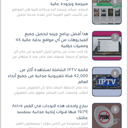
مترجمة وبجودة عالية
السلام عليكم ورحمة الله وبركاته كثيرة هي المواقع
عبر الأنترنت الغير العربية التي تقدم خدمة تحميل
الأفلام على التورنت ، ومعظم هذه المواقع ل...
هذا أفضل برنامج جربته لتحميل جميع
الفيديوهات من أي مواقع بدقة عالية 4K
ومميزات خرافية
إذا كنت تبحث عن برنامج لتنزيل الفيديو من على أي
موقع أو منصة، فسوف تعثر على عدد لا منتهي من
الروابط الخاصة بالبرامج والتطبيقات في هذا المج...
قائمة IPTV الشاملة لمشاهدة أكثر من
42,000 قناة تلفزيونية مجانية من جميع أنحاء
العالم
بناءً على الاعتقاد السائد حاليًا بأن التلفزيون حسب
الطلب ومنصات البث المباشر تتفوق على التلفزيون
الرقمي الأرضي التقليدي، يُعدّ IPTV-org خيار...
سارع واحذف هذه الترددات في القمر Astra
19.1°E فبها قنوات إباحية مجانية ستفسد
عائلتك
أصبح مجموعة من الناس مؤخر ا يستعملون القمر