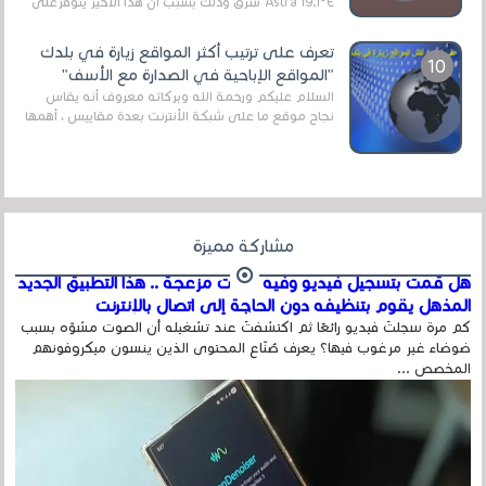
Astra 19.1°E شرق وذلك بسبب أن هذا الأخير يتوفرعلى
قنوات مميزة جدا تنقل العديد من البرامج اله...
تعرف على ترتيب أكثر المواقع زيارة في بلدك
"المواقع الإباحية في الصدارة مع الأسف"
السلام عليكم ورحمة الله وبركاته معروف أنه يقاس
نجاح موقع ما على شبكة الأنترنت بعدة مقاييس ، أهمها
عداد الزائرين للموقع، ويتم معرفة ذلك في...
مشاركة مميزة
هل قمت بتسجيل فيديو وفيه أصوت مزعجة .. هذا التطبيق الجديد
المذهل يقوم بتنظيفه دون الحاجة إلى اتصال بالإنترنت
كم مرة سجلتَ فيديو رائعًا ثم اكتشفتَ عند تشغيله أن الصوت مشوّه بسبب
ضوضاء غير مرغوب فيها؟ يعرف صُنّاع المحتوى الذين ينسون ميكروفونهم
المخصص ...