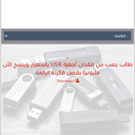
طالب يتعب من فقدان أجهزة USB باستمرار ويصبح الآن
مليونيرًا بفضل فكرته الرائعة
lhoussain