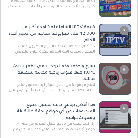
يتوفر لمجتمع كرة القدم على نظام أندرويد مجموعة
كبيرة من الألعاب عالية الجودة. من الألعاب الرسمية مثل
EA Sports FC 26 (المعروفة سابقًا باسم ...
قائمة IPTV الشاملة لمشاهدة أكثر من
42,000 قناة تلفزيونية مجانية من جميع أنحاء
العالم
بناءً على الاعتقاد السائد حاليًا بأن التلفزيون حسب
الطلب ومنصات البث المباشر تتفوق على التلفزيون
الرقمي الأرضي التقليدي، يُعدّ IPTV-org خيار...
سارع واحذف هذه الترددات في القمر Astra
19.1°E فبها قنوات إباحية مجانية ستفسد
عائلتك
أصبح مجموعة من الناس مؤخر ا يستعملون القمر
Astra 19.1°E شرق وذلك بسبب أن هذا الأخير يتوفرعلى
قنوات مميزة جدا تنقل العديد من البرامج اله...
هذا أفضل برنامج جربته لتحميل جميع
الفيديوهات من أي مواقع بدقة عالية 4K
ومميزات خرافية
إذا كنت تبحث عن برنامج لتنزيل الفيديو من على أي
موقع أو منصة، فسوف تعثر على عدد لا منتهي من
الروابط الخاصة بالبرامج والتطبيقات في هذا المج...