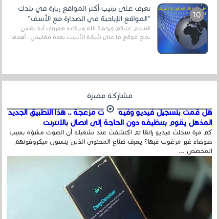
تعرف على ترتيب أكثر المواقع زيارة في بلدك
"المواقع الإباحية في الصدارة مع الأسف"
السلام عليكم ورحمة الله وبركاته معروف أنه يقاس
نجاح موقع ما على شبكة الأنترنت بعدة مقاييس ، أهمها
عداد الزائرين للموقع، ويتم معرفة ذلك في...
مشاركة مميزة
هل قمت بتسجيل فيديو وفيه أصوت مزعجة .. هذا التطبيق الجديد
المذهل يقوم بتنظيفه دون الحاجة إلى اتصال بالإنترنت
كم مرة سجلتَ فيديو رائعًا ثم اكتشفتَ عند تشغيله أن الصوت مشوّه بسبب
ضوضاء غير مرغوب فيها؟ يعرف صُنّاع المحتوى الذين ينسون ميكروفونهم
المخصص ...