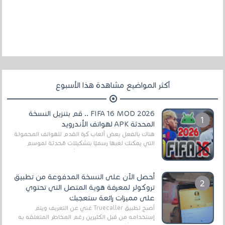
أكثر المواضيع مشاهدة هذا الأسبوع
FIFA 16 MOD 2026 .. قم بتنزيل النسخة
المحدثة APK لهواتف الأندرويد
هناك بالفعل بعض ألعاب كرة القدم للهواتف المحمولة
التي يمكنك لعبها رسميًا بتشكيلات مُحدثة لموسم
2025/2026v ومثال على ذلك ألعاب مثل EA Sports ...
أحصل الآن على النسخة المدفوعة من تطبيق
تروكولر لمعرفة هوية المتصل التي تحتوي
على مميزات رائعة ستعجبك
أصبح تطبيق Truecaller غني عن التعريف ويتم
إستخدامه من قبل الكثيرين رغم المخاطر المتعلقه به