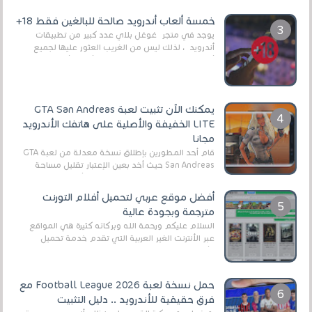
وذلك من أجل التخلص من المضايقات الكثيرة في
العال...
خمسة ألعاب أندرويد صالحة للبالغين فقط 18+
يوجد في متجر غوغل بلاي عدد كبير من تطبيقات
أندرويد ، لذلك ليس من الغريب العثور عليها لجميع
أنواع الجماهير. هذه المرة نقدم 5 ألعاب أند...
يمكنك الآن تثبيت لعبة GTA San Andreas
LITE الخفيفة والأصلية على هاتفك الأندرويد
مجانا
قام أحد المطورين بإطلاق نسخة معدلة من لعبة GTA
San Andreas حيث أخد بعين الإعتبار تقليل مساحة
اللعبة وجعلها خفيفة LITE لهواتف الأندرويد ، وق...
أفضل موقع عربي لتحميل أفلام التورنت
مترجمة وبجودة عالية
السلام عليكم ورحمة الله وبركاته كثيرة هي المواقع
عبر الأنترنت الغير العربية التي تقدم خدمة تحميل
الأفلام على التورنت ، ومعظم هذه المواقع ل...
حمل نسخة لعبة Football League 2026 مع
فرق حقيقية للأندرويد .. دليل التثبيت