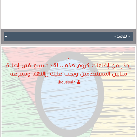
إحذر من إضافات كروم هذه .. لقد تسببوا في إصابة
ملايين المستخدمين ويجب عليك إزالتهم وبسرعة
lhoussain