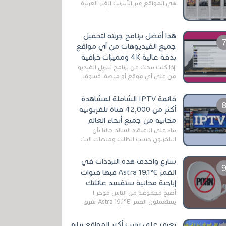
هي المواقع عبر الأنترنت الغير العربية
التي تقدم خدمة تحميل الأفلام على
التورنت ، ومعظم هذه المواقع ل...
هذا أفضل برنامج جربته لتحميل
جميع الفيديوهات من أي مواقع
بدقة عالية 4K ومميزات خرافية
إذا كنت تبحث عن برنامج لتنزيل الفيديو
من على أي موقع أو منصة، فسوف
تعثر على عدد لا منتهي من الروابط
الخاصة بالبرامج والتطبيقات في هذا
قائمة IPTV الشاملة لمشاهدة
المج...
أكثر من 42,000 قناة تلفزيونية
مجانية من جميع أنحاء العالم
بناءً على الاعتقاد السائد حاليًا بأن
التلفزيون حسب الطلب ومنصات البث
المباشر تتفوق على التلفزيون الرقمي
الأرضي التقليدي، يُعدّ IPTV-org خيار...
سارع واحذف هذه الترددات في
القمر Astra 19.1°E فبها قنوات
إباحية مجانية ستفسد عائلتك
أصبح مجموعة من الناس مؤخر ا
يستعملون القمر Astra 19.1°E شرق
وذلك بسبب أن هذا الأخير يتوفرعلى
قنوات مميزة جدا تنقل العديد من البرامج
تعرف على ترتيب أكثر المواقع زيارة