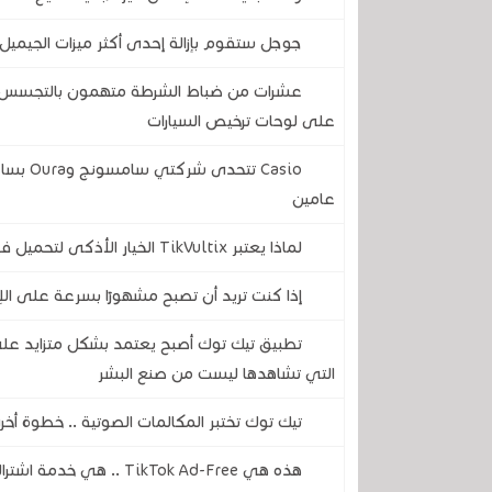
جوجل ستقوم بإزالة إحدى أكثر ميزات الجيميل 
عشرات من ضباط الشرطة متهمون بالتجسس على
على لوحات ترخيص السيارات
Casio ت
عامين
لماذا يعتبر TikVultix الخيار الأذكى لتحميل فيديوهات تيك توك بجودة HD وبدون علامة مائية؟
إذا كنت تريد أن تصبح مشهورًا بسرعة على ال
التي تشاهدها ليست من صنع البشر
تيك توك تختبر المكالمات الصوتية .. خطوة أ