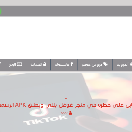
أندرويد
دروس حوحو
فايسبوك
الحماية
الربح
على حظره في متجر غوغل بلاي ويطلق APK الرسمي الخاص به
vvv