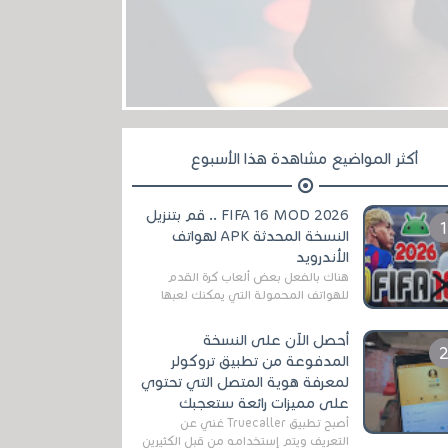
أكثر المواضيع مشاهدة هذا الأسبوع
FIFA 16 MOD 2026 .. قم بتنزيل
النسخة المحدثة APK لهواتف
الأندرويد
هناك بالفعل بعض ألعاب كرة القدم
للهواتف المحمولة التي يمكنك لعبها
رسميًا بتشكيلات مُحدثة لموسم
2025/2026v ومثال على ذلك ألعاب
أحصل الآن على النسخة
مثل EA Sports ...
المدفوعة من تطبيق تروكولر
لمعرفة هوية المتصل التي تحتوي
على مميزات رائعة ستعجبك
أصبح تطبيق Truecaller غني عن
التعريف ويتم إستخدامه من قبل الكثيرين