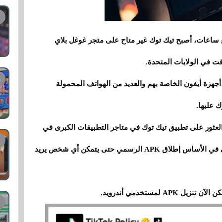
ع ساعات، أصبح تيك توك غير متاح على متجر غوغل بلاي
قت في الولايات المتحدة.
أجهزة أيفون الخاصة بهم والعديد من الهواتف المحمولة
 عليها.
العثور على تطبيق تيك توك في متاجر التطبيقات الكبرى في
الولايات المتحدة، خطرت لـ ByteDance فكرة وهي في الأساس إطلاق APK الرسمي حتى يتمكن أي شخص يريد
 لمستخدمي أندرويد.