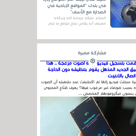
اله...
في بلدك "المواقع الإباحية في
الصدارة مع الأسف"
السلام عليكم ورحمة الله وبركاته
معروف أنه يقاس نجاح موقع ما على
شبكة الأنترنت بعدة مقاييس ، أهمها
عداد الزائرين للموقع، ويتم معرفة ذلك
في...
مشاركة مميزة
مت بتسجيل فيديو وفيه أصوت مزعجة .. هذا
بيق الجديد المذهل يقوم بتنظيفه دون الحاجة
تصال بالإنترنت
ة سجلتَ فيديو رائعًا ثم اكتشفتَ عند تشغيله أن الصوت
 بسبب ضوضاء غير مرغوب فيها؟ يعرف صُنّاع المحتوى
 ينسون ميكروفونهم المخصص ...