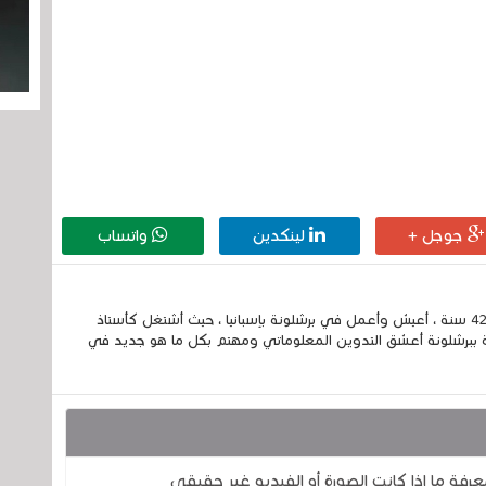
جوجل +
لينكدين
واتساب
إسمي الكامل الحسين مزواد ، مغربي الجنسية ، عمري 42 سنة ، أعيش وأعمل في برشلونة بإسبانيا ، حيث أشتغل كأستاذ
 ببرشلونة أعشق التدوين المعلوماتي ومهتم بكل ما هو جديد في
رفة ما إذا كانت الصورة أو الفيديو غير حقيقي