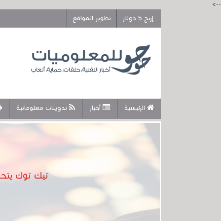
-->
إربح 5 دولار
تطوير المواقع
الرئيسية
أخبار
تدوينات معلوماتية
تيك توك يتحايل 