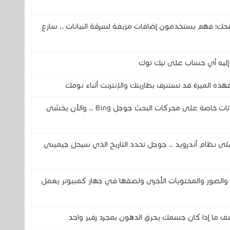
حك؛ فهم يستخدمون إضافات مزيفة لسرقة البيانات .. سارع
 إليه أي حساب على تيك توك
فهذه الميزة قد تستنزف بطاريتك والإنترنت أثناء نومك
ثغرة في الذكاء الاصطناعي تكشف عن محادثات خاصة على محركات البحث جوجل Bing .. والآن يخشى
اً لمساعد جوجل ( Google Assistant) على نظام أندرويد .. جوجل تحدد التاريخ الذي سيحل جيميني
صور والمحتويات الأخرى ولصقها في جهاز كمبيوتر يعمل
ف ما إذا كان جسمك يحرق الدهون بمجرد زفير واحد