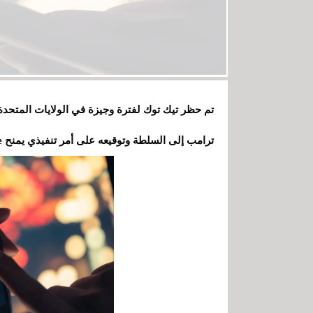
تم حظر تيك توك لفترة وجيزة في الولايات المتحدة ق
ترامب إلى السلطة وتوقيعه على أمر تنفيذي يمنح ByteDance الوقت الكافي للعثور على مشتري جديد.