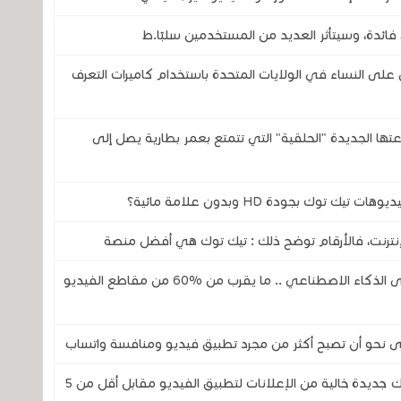
فائدة، وسيتأثر العديد من المستخدمين سلبًا.ط
 النساء في الولايات المتحدة باستخدام كاميرات التعرف
تحدى شركتي سامسونج وOura بساعتها الجديدة "الحلقية" التي تتمتع بعمر بطارية يصل إلى
إنترنت، فالأرقام توضح ذلك : تيك توك هي أفضل منصة
تطبيق تيك توك أصبح يعتمد بشكل متزايد على الذكاء الاصطناعي .. ما يقرب من %60 من مقاطع الفيديو
خرى نحو أن تصبح أكثر من مجرد تطبيق فيديو ومنافسة واتساب
هذه هي TikTok Ad-Free .. هي خدمة اشتراك جديدة خالية من الإعلانات لتطبيق الفيديو مقابل أقل من 5