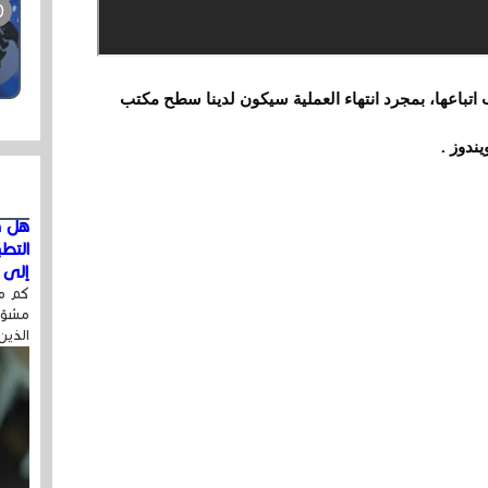
تباعها، بمجرد انتهاء العملية سيكون لدينا سطح مكتب
هل ق
التط
إلى ا
كم مر
مشوّه
الذين