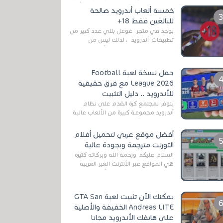
رغم المخاطر المتعلقه به وذلك من أجل
خمسة ألعاب أندرويد صالحة
التخلص من المضايقات الكثيرة في
للبالغين فقط 18+
العال...
يوجد في متجر غوغل بلاي عدد كبير من
تطبيقات أندرويد ، لذلك ليس من
الغريب العثور عليها لجميع أنواع
الجماهير. هذه المرة نقدم 5 ألعاب أند...
حمل نسخة لعبة Football
League 2026 مع فرق حقيقية
للأندرويد .. دليل التثبيت
يتوفر لمجتمع كرة القدم على نظام
أندرويد مجموعة كبيرة من الألعاب عالية
الجودة. من الألعاب الرسمية مثل EA
Sports FC 26 (المعروفة سابقًا باسم ...
أفضل موقع عربي لتحميل أفلام
التورنت مترجمة وبجودة عالية
السلام عليكم ورحمة الله وبركاته كثيرة
هي المواقع عبر الأنترنت الغير العربية
التي تقدم خدمة تحميل الأفلام على
التورنت ، ومعظم هذه المواقع ل...
يمكنك الآن تثبيت لعبة GTA San
Andreas LITE الخفيفة والأصلية
على هاتفك الأندرويد مجانا