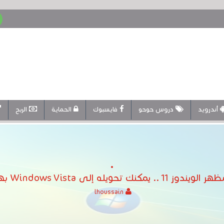
أندرويد
دروس حوحو
فايسبوك
الحماية
الربح
يله إلى Windows Vista بهذا الثيم الجديد
lhoussain