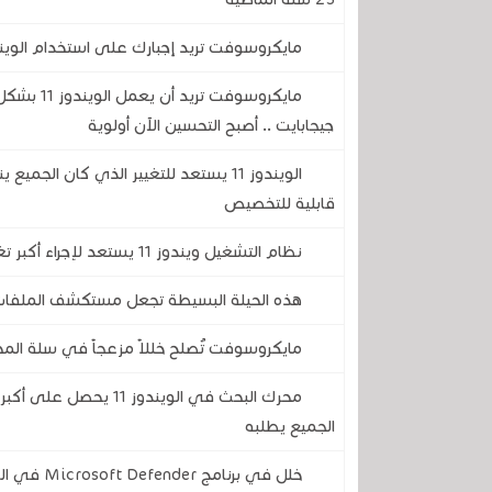
مايكروسوفت تريد إجبارك على استخدام الويندوز 11 بدون حساب محلي .. تجنب ذلك بهذه الحيلة
جيجابايت .. أصبح التحسين الآن أولوية
الويندوز 11 يستعد للتغيير الذي كان ال
قابلية للتخصيص
نظام التشغيل ويندوز 11 يستعد لإجراء أكبر تغيير مرئي له منذ سنوات ..إليكم كل ما سيتغير
هذه الحيلة البسيطة تجعل مستكشف الملفات في الويندوز 
مايكروسوفت تُصلح خللاً مزعجاً في سلة المحذ
محرك البحث في الويندو
الجميع يطلبه