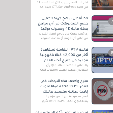
قام أحد المطورين بإطلاق نسخة معدلة
من لعبة GTA San Andreas حيث أخد
بعين الإعتبار تقليل مساحة اللعبة
وجعلها خفيفة LITE لهواتف الأندرويد ،
هذا أفضل برنامج جربته لتحميل
وق...
جميع الفيديوهات من أي مواقع
بدقة عالية 4K ومميزات خرافية
إذا كنت تبحث عن برنامج لتنزيل الفيديو
من على أي موقع أو منصة، فسوف
تعثر على عدد لا منتهي من الروابط
الخاصة بالبرامج والتطبيقات في هذا
قائمة IPTV الشاملة لمشاهدة
المج...
أكثر من 42,000 قناة تلفزيونية
مجانية من جميع أنحاء العالم
بناءً على الاعتقاد السائد حاليًا بأن
التلفزيون حسب الطلب ومنصات البث
المباشر تتفوق على التلفزيون الرقمي
الأرضي التقليدي، يُعدّ IPTV-org خيار...
سارع واحذف هذه الترددات في
القمر Astra 19.1°E فبها قنوات
إباحية مجانية ستفسد عائلتك
أصبح مجموعة من الناس مؤخر ا
يستعملون القمر Astra 19.1°E شرق
وذلك بسبب أن هذا الأخير يتوفرعلى
قنوات مميزة جدا تنقل العديد من البرامج
تعرف على ترتيب أكثر المواقع زيارة