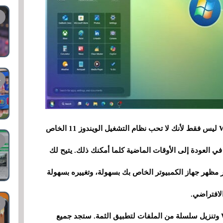
قد تثير اهتمامك ثمة Windows Vista 2025 Edition ليس فقط لأنك لا تحب نظام التشغيل الويندوز 11 الخاص
ي العودة إلى الأوقات الماضية كلما أمكنك ذلك. يتيح لك
الموجود على موقع Windhawk mods تغيير مظهر جهاز الكمبيوتر الخاص بك بسهولة، وتغييره بسهولة
لاستخدامه، سيتعين علينا تنزيل برنامج Windhawk وتنزيل سلسلة من الملفات لتطبيق الثمة. ستجد جميع