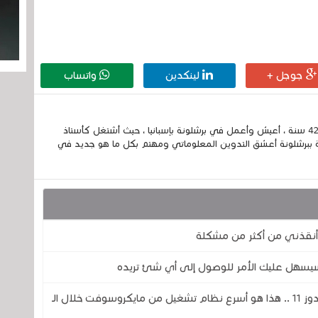
جوجل +
لينكدين
واتساب
إسمي الكامل الحسين مزواد ، مغربي الجنسية ، عمري 42 سنة ، أعيش وأعمل في برشلونة بإسبانيا ، حيث أشتغل كأستاذ
 ببرشلونة أعشق التدوين المعلوماتي ومهتم بكل ما هو جديد في
ج سيسهل عليك الأمر للوصول إلى أي شئ تريده
مقارنة من نظام التشغيل ويندوز XP إلى ويندوز 11 .. هذا هو أسرع نظام تشغيل من مايكروسوفت خلال الـ