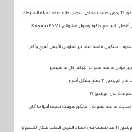
 البسيطة
مايكروسوفت تريد أن يعمل الويندوز 11 بشكل أفضل بكثير مع ذاكرة وصول عشوائي (RAM) بسعة 8
جميع ينتظره .. ستكون قائمة النقر بزر الماوس الأيمن أسرع وأكثر
11 يفتح بشكل أسرع
وفات في الويندوز 11
ز 11 يحصل على أكبر تحديث له منذ سنوات .. مايكروسوفت تضيف أخيرًا ما كان
خلل في برنامج Microsoft Defender في الويندوز 11 قد يتسبب في امتلاء القرص الصلب لجهاز الكمبيوتر