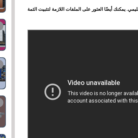
 في هذا الفيديو على موقع YouTube التعليمي. يمكنك أيضًا العثور على الملفات اللازمة لتثبيت الثمة