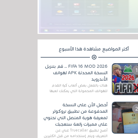
أكثر المواضيع مشاهدة هذا الأسبوع
FIFA 16 MOD 2026 .. قم بتنزيل
النسخة المحدثة APK لهواتف
الأندرويد
هناك بالفعل بعض ألعاب كرة القدم
للهواتف المحمولة التي يمكنك لعبها
رسميًا بتشكيلات مُحدثة لموسم
2025/2026v ومثال على ذلك ألعاب
أحصل الآن على النسخة
مثل EA Sports ...
المدفوعة من تطبيق تروكولر
لمعرفة هوية المتصل التي تحتوي
على مميزات رائعة ستعجبك
أصبح تطبيق Truecaller غني عن
التعريف ويتم إستخدامه من قبل الكثيرين