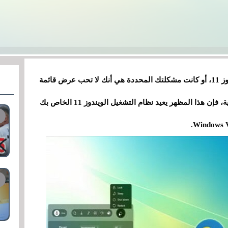
سواء كنت منزعجًا بنفس القدر من جماليات الويندوز 11، أو كانت مشكلتك المحددة هي أنك لا تحب عرض قائمة
"ابدأ" في المنتصف بدلاً من الزاوية اليسرى السفلية، فإن هذا المظهر يعيد نظام التشغيل الويندوز 11 الخاص بك