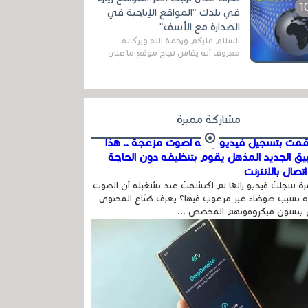
اله...
في بلدك "المواقع الإباحية في
الصدارة مع الأسف"
السلام عليكم ورحمة الله وبركاته
معروف أنه يقاس نجاح موقع ما على
شبكة الأنترنت بعدة مقاييس ، أهمها
عداد الزائرين للموقع، ويتم معرفة ذلك
في...
مشاركة مميزة
مت بتسجيل فيديو وفيه أصوت مزعجة .. هذا
بيق الجديد المذهل يقوم بتنظيفه دون الحاجة
تصال بالإنترنت
ة سجلتَ فيديو رائعًا ثم اكتشفتَ عند تشغيله أن الصوت
 بسبب ضوضاء غير مرغوب فيها؟ يعرف صُنّاع المحتوى
 ينسون ميكروفونهم المخصص ...