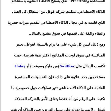
المساعدة وProofread، الذي يصحح الأخطاء النحوية باستخدام
الذكاء الاصطناعي. تمكنت شركة غوغل من استغلال كل العمل
الذي قامت به في مجال الذكاء الاصطناعي لتقديم ميزات حصرية
والبقاء واقفة على قدميها في سوق مشبع بالبدائل.
ومع ذلك، ليس كل شيء على ما يرام بالنسبة لغوغل. تعتبر
المنافسة في سوق لوحات المفاتيح الافتراضية شرسة، حيث
تكتسب البدائل مثل
SwiftKey
(من مايكروسوفت) أو
Fleksy
مستخدمين جدد. علاوة على ذلك، فإن التحسينات المستمرة
القائمة على الذكاء الاصطناعي تثير تساؤلات حول خصوصية ما
نكتبه، على الرغم من أنه عندما يتعلق الأمر بالشركة العملاقة
غوغل ، لا يهم ما تقوله على سبيل العرض: فمن المؤكد أن هذه