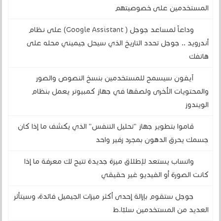
المستخدمين على خصوصيتهم
وداعاً لمساعد جوجل ( Google Assistant) على نظام
أندرويد .. جوجل تحدد التاريخ الذي سيحل جيميني محله على
هاتفك
آيفون سيسمح للمستخدمين بنسخ النصوص والصور
والمحتويات الأخرى ولصقها في جهاز كمبيوتر يعمل بنظام
الويندوز
قاموا بتطوير جهاز "تحليل التنفس" الذي يكشف ما إذا كان
جسمك يحرق الدهون بمجرد زفير واحد
واتساب يستعد لإطلاق ميزة جديدة تتيح لك معرفة ما إذا
كانت الصورة أو الفيديو غير حقيقي
جوجل ستقوم بإزالة إحدى أكثر ميزات الجيميل فائدة، وسيتأثر
العديد من المستخدمين سلبًا.ط