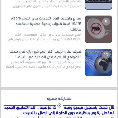
بناءً على الاعتقاد السائد حاليًا بأن التلفزيون حسب
الطلب ومنصات البث المباشر تتفوق على التلفزيون
الرقمي الأرضي التقليدي، يُعدّ IPTV-org خيار...
سارع واحذف هذه الترددات في القمر Astra
19.1°E فبها قنوات إباحية مجانية ستفسد
عائلتك
أصبح مجموعة من الناس مؤخر ا يستعملون القمر
Astra 19.1°E شرق وذلك بسبب أن هذا الأخير يتوفرعلى
قنوات مميزة جدا تنقل العديد من البرامج اله...
تعرف على ترتيب أكثر المواقع زيارة في بلدك
"المواقع الإباحية في الصدارة مع الأسف"
السلام عليكم ورحمة الله وبركاته معروف أنه يقاس
نجاح موقع ما على شبكة الأنترنت بعدة مقاييس ، أهمها
عداد الزائرين للموقع، ويتم معرفة ذلك في...
مشاركة مميزة
هل قمت بتسجيل فيديو وفيه أصوت مزعجة .. هذا التطبيق الجديد
المذهل يقوم بتنظيفه دون الحاجة إلى اتصال بالإنترنت