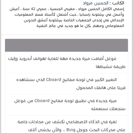
الكاتب :
الحسين مزواد
إسمي الكامل الحسين مزواد ، مغربي الجنسية ، عمري 42 سنة ، أعيش
وأعمل في برشلونة بإسبانيا ، حيث أشتغل كأستاذ قسم المعلوميات
الإبتدائي في إحدى الجمعيات الخاصة ببرشلونة أعشق التدوين
المعلوماتي ومهتم بكل ما هو جديد في عالم التقنية
قد يهمك أيضا :
غوغل أضافت ميزة جديدة مهة للغاية لهواتف أندرويد وإليك
طريقة تنشيطها
التغيير الكبير في لوحة مفاتيح Gboard الذي ستشاهده
قريبًا على هاتفك المحمول
ميزة جديدة في تطبيق لوحة مفاتيح Gboard من غوغل
ستجعلك تستعمله
ثغرة في الذكاء الاصطناعي تكشف عن محادثات خاصة
على محركات البحث جوجل Bing .. والآن يخشى آلاف