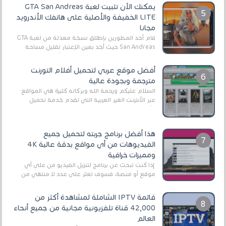
يمكنك الآن تثبيت لعبة GTA San Andreas
LITE الخفيفة والأصلية على هاتفك الأندرويد
مجانا
قام أحد المطورين بإطلاق نسخة معدلة من لعبة GTA
San Andreas حيث أخد بعين الإعتبار تقليل مساحة
اللعبة وجعلها خفيفة LITE لهواتف الأندرويد ، وق...
أفضل موقع عربي لتحميل أفلام التورنت
مترجمة وبجودة عالية
السلام عليكم ورحمة الله وبركاته كثيرة هي المواقع
عبر الأنترنت الغير العربية التي تقدم خدمة تحميل
الأفلام على التورنت ، ومعظم هذه المواقع ل...
هذا أفضل برنامج جربته لتحميل جميع
الفيديوهات من أي مواقع بدقة عالية 4K
ومميزات خرافية
إذا كنت تبحث عن برنامج لتنزيل الفيديو من على أي
موقع أو منصة، فسوف تعثر على عدد لا منتهي من
الروابط الخاصة بالبرامج والتطبيقات في هذا المج...
قائمة IPTV الشاملة لمشاهدة أكثر من
42,000 قناة تلفزيونية مجانية من جميع أنحاء
العالم