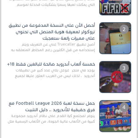
التي يمكنك لعبها رسميًا بتشكيلات مُحدثة لموسم
2025/2026v ومثال على ذلك ألعاب مثل EA Sports ...
أحصل الآن على النسخة المدفوعة من تطبيق
تروكولر لمعرفة هوية المتصل التي تحتوي
على مميزات رائعة ستعجبك
أصبح تطبيق Truecaller غني عن التعريف ويتم
إستخدامه من قبل الكثيرين رغم المخاطر المتعلقه به
وذلك من أجل التخلص من المضايقات الكثيرة في
العال...
خمسة ألعاب أندرويد صالحة للبالغين فقط 18+
يوجد في متجر غوغل بلاي عدد كبير من تطبيقات
أندرويد ، لذلك ليس من الغريب العثور عليها لجميع
أنواع الجماهير. هذه المرة نقدم 5 ألعاب أند...
حمل نسخة لعبة Football League 2026 مع
فرق حقيقية للأندرويد .. دليل التثبيت
يتوفر لمجتمع كرة القدم على نظام أندرويد مجموعة
كبيرة من الألعاب عالية الجودة. من الألعاب الرسمية مثل
EA Sports FC 26 (المعروفة سابقًا باسم ...