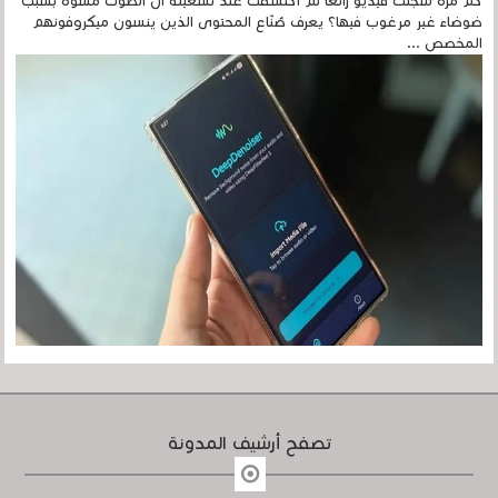
كم مرة سجلتَ فيديو رائعًا ثم اكتشفتَ عند تشغيله أن الصوت مشوّه بسبب
ضوضاء غير مرغوب فيها؟ يعرف صُنّاع المحتوى الذين ينسون ميكروفونهم
المخصص ...
تصفح أرشيف المدونة