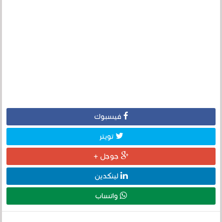
فيسبوك
تويتر
جوجل +
لينكدين
واتساب