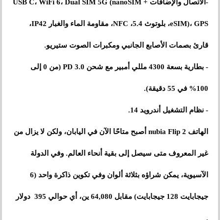
-الاتصال والإضافات USB C، WiFi 6، Dual SIM 5G (nanoSIM +
eSIM)، GPS، بلوتوث 5.4، NFC، مقاومة الماء والغبار IP42،
قارئ بصمات الأصابع الجانبي ومكبرات الصوت ستيريو.
- بطارية بسعة 4300 مللي أمبير مع شحن PD 3.0 (من 0 إلى
100% في 55 دقيقة).
- نظام التشغيل أندرويد 14.
الهاتف nubia Flip 2 أصبح متاحًا الآن في اليابان، ولكن لا يزال من
غير المعروف متى سيصل إلى بقية أنحاء العالم. وفي الدولة
الآسيوية، يمكن شراؤه بثلاثة ألوان وفي تكوين ذاكرة واحد (6
جيجابايت 128 جيجابايت) مقابل 64,080 ين، أي حوالي 395 دولار
.