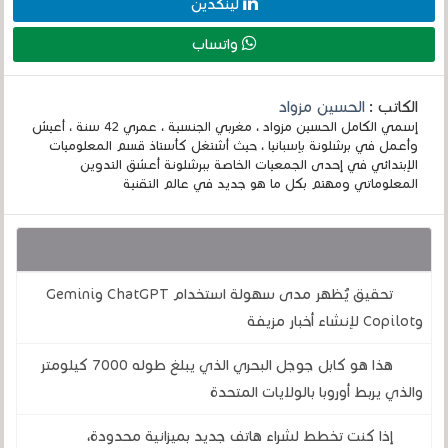
لينكدين
واتساب
الكاتب :
الحسين مزواد
إسمي الكامل الحسين مزواد ، مغربي الجنسية ، عمري 42 سنة ، أعيش
وأعمل في برشلونة بإسبانيا ، حيث أشتغل كأستاذ قسم المعلوميات
الإبتدائي في إحدى الجمعيات الخاصة ببرشلونة أعشق التدوين
المعلوماتي ومهتم بكل ما هو جديد في عالم التقنية
قد يهمك أيضا :
تحقيق يُظهر مدى سهولة استخدام ChatGPT وGemini
وCopilot لإنشاء أخبار مزيفة
هذا هو كابل جوجل البحري الذي يبلغ طوله 7000 كيلومتر
والذي يربط أوروبا بالولايات المتحدة
إذا كنت تخطط لشراء هاتف جديد بميزانية محدودة،