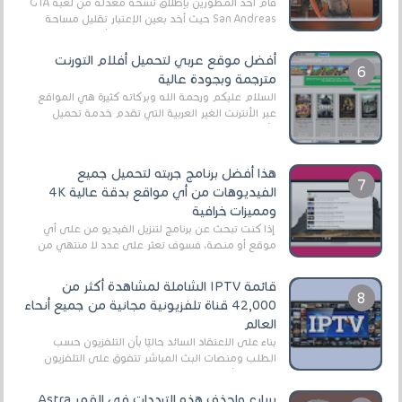
قام أحد المطورين بإطلاق نسخة معدلة من لعبة GTA
San Andreas حيث أخد بعين الإعتبار تقليل مساحة
اللعبة وجعلها خفيفة LITE لهواتف الأندرويد ، وق...
أفضل موقع عربي لتحميل أفلام التورنت
مترجمة وبجودة عالية
السلام عليكم ورحمة الله وبركاته كثيرة هي المواقع
عبر الأنترنت الغير العربية التي تقدم خدمة تحميل
الأفلام على التورنت ، ومعظم هذه المواقع ل...
هذا أفضل برنامج جربته لتحميل جميع
الفيديوهات من أي مواقع بدقة عالية 4K
ومميزات خرافية
إذا كنت تبحث عن برنامج لتنزيل الفيديو من على أي
موقع أو منصة، فسوف تعثر على عدد لا منتهي من
الروابط الخاصة بالبرامج والتطبيقات في هذا المج...
قائمة IPTV الشاملة لمشاهدة أكثر من
42,000 قناة تلفزيونية مجانية من جميع أنحاء
العالم
بناءً على الاعتقاد السائد حاليًا بأن التلفزيون حسب
الطلب ومنصات البث المباشر تتفوق على التلفزيون
الرقمي الأرضي التقليدي، يُعدّ IPTV-org خيار...
سارع واحذف هذه الترددات في القمر Astra