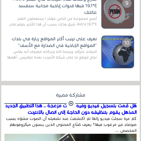
19.1°E فبها قنوات إباحية مجانية ستفسد
عائلتك
أصبح مجموعة من الناس مؤخر ا يستعملون القمر
Astra 19.1°E شرق وذلك بسبب أن هذا الأخير يتوفرعلى
قنوات مميزة جدا تنقل العديد من البرامج اله...
تعرف على ترتيب أكثر المواقع زيارة في بلدك
"المواقع الإباحية في الصدارة مع الأسف"
السلام عليكم ورحمة الله وبركاته معروف أنه يقاس
نجاح موقع ما على شبكة الأنترنت بعدة مقاييس ، أهمها
عداد الزائرين للموقع، ويتم معرفة ذلك في...
مشاركة مميزة
هل قمت بتسجيل فيديو وفيه أصوت مزعجة .. هذا التطبيق الجديد
المذهل يقوم بتنظيفه دون الحاجة إلى اتصال بالإنترنت
كم مرة سجلتَ فيديو رائعًا ثم اكتشفتَ عند تشغيله أن الصوت مشوّه بسبب
ضوضاء غير مرغوب فيها؟ يعرف صُنّاع المحتوى الذين ينسون ميكروفونهم
المخصص ...