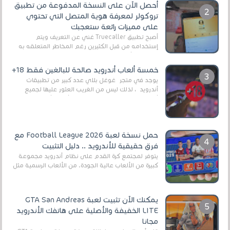
أحصل الآن على النسخة المدفوعة من تطبيق
تروكولر لمعرفة هوية المتصل التي تحتوي
على مميزات رائعة ستعجبك
أصبح تطبيق Truecaller غني عن التعريف ويتم
إستخدامه من قبل الكثيرين رغم المخاطر المتعلقه به
وذلك من أجل التخلص من المضايقات الكثيرة في
العال...
خمسة ألعاب أندرويد صالحة للبالغين فقط 18+
يوجد في متجر غوغل بلاي عدد كبير من تطبيقات
أندرويد ، لذلك ليس من الغريب العثور عليها لجميع
أنواع الجماهير. هذه المرة نقدم 5 ألعاب أند...
حمل نسخة لعبة Football League 2026 مع
فرق حقيقية للأندرويد .. دليل التثبيت
يتوفر لمجتمع كرة القدم على نظام أندرويد مجموعة
كبيرة من الألعاب عالية الجودة. من الألعاب الرسمية مثل
EA Sports FC 26 (المعروفة سابقًا باسم ...
يمكنك الآن تثبيت لعبة GTA San Andreas
LITE الخفيفة والأصلية على هاتفك الأندرويد
مجانا