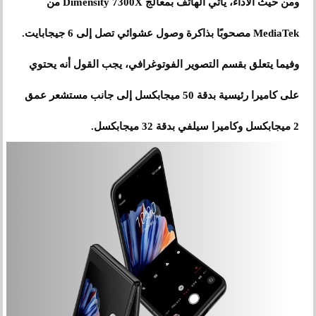
ومن حيث الأداء، يأتي الهاتف بمعالج Dimensity 7300X من
MediaTek مصحوبًا بذاكرة وصول عشوائي تصل إلى 6 جيجابايت.
وفيما يتعلق بقسم التصوير الفوتوغرافي، يجب القول أنه يحتوي
على كاميرا رئيسية بدقة 50 ميجابكسل إلى جانب مستشعر عمق
2 ميجابكسل وكاميرا سيلفي بدقة 32 ميجابكسل.