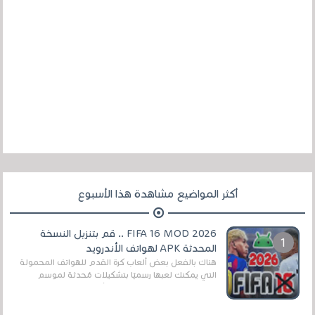
أكثر المواضيع مشاهدة هذا الأسبوع
FIFA 16 MOD 2026 .. قم بتنزيل النسخة
المحدثة APK لهواتف الأندرويد
هناك بالفعل بعض ألعاب كرة القدم للهواتف المحمولة
التي يمكنك لعبها رسميًا بتشكيلات مُحدثة لموسم
2025/2026v ومثال على ذلك ألعاب مثل EA Sports ...