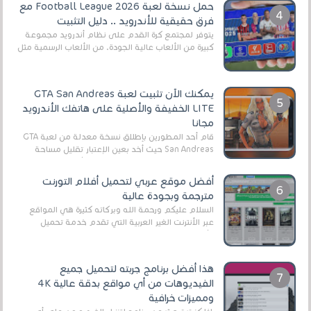
حمل نسخة لعبة Football League 2026 مع
فرق حقيقية للأندرويد .. دليل التثبيت
يتوفر لمجتمع كرة القدم على نظام أندرويد مجموعة
كبيرة من الألعاب عالية الجودة. من الألعاب الرسمية مثل
EA Sports FC 26 (المعروفة سابقًا باسم ...
يمكنك الآن تثبيت لعبة GTA San Andreas
LITE الخفيفة والأصلية على هاتفك الأندرويد
مجانا
قام أحد المطورين بإطلاق نسخة معدلة من لعبة GTA
San Andreas حيث أخد بعين الإعتبار تقليل مساحة
اللعبة وجعلها خفيفة LITE لهواتف الأندرويد ، وق...
أفضل موقع عربي لتحميل أفلام التورنت
مترجمة وبجودة عالية
السلام عليكم ورحمة الله وبركاته كثيرة هي المواقع
عبر الأنترنت الغير العربية التي تقدم خدمة تحميل
الأفلام على التورنت ، ومعظم هذه المواقع ل...
هذا أفضل برنامج جربته لتحميل جميع
الفيديوهات من أي مواقع بدقة عالية 4K
ومميزات خرافية