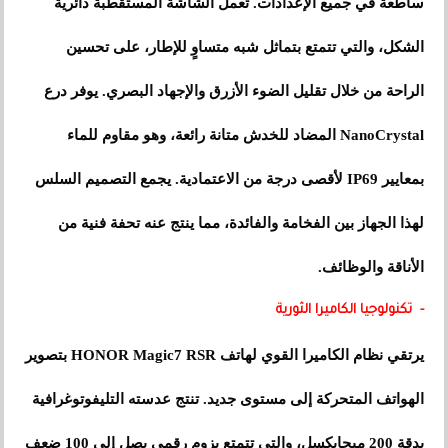
ساطعة في جميع الإعدادات. تعمل الشاشة المستقطبة دائرية
الشكل، والتي تتمتع بتماثل شبه متساوٍ للإطار، على تحسين
الراحة من خلال تقليل الضوء الأزرق والإجهاد البصري. يوفر درع
NanoCrystal المضاد للخدش متانة رائعة، وهو مقاوم للماء
بمعايير IP69 لأقصى درجة من الاعتمادية. يجمع التصميم السلس
لهذا الجهاز بين الفخامة والفائدة، مما ينتج عنه تحفة فنية من
الأناقة والوظائف.
- تكنولوجيا الكاميرا الثورية
يرتقي نظام الكاميرا القوي لهاتف HONOR Magic7 RSR بتصوير
الهواتف المتحركة إلى مستوى جديد. تنتج عدسته التليفوتوغرافية
بدقة 200 ميجابكسل، والتي تتمتع بزوم رقمي يصل إلى 100 ضعف