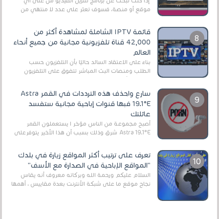
إذا كنت تبحث عن برنامج لتنزيل الفيديو من على أي
موقع أو منصة، فسوف تعثر على عدد لا منتهي من
الروابط الخاصة بالبرامج والتطبيقات في هذا المج...
قائمة IPTV الشاملة لمشاهدة أكثر من
42,000 قناة تلفزيونية مجانية من جميع أنحاء
العالم
بناءً على الاعتقاد السائد حاليًا بأن التلفزيون حسب
الطلب ومنصات البث المباشر تتفوق على التلفزيون
الرقمي الأرضي التقليدي، يُعدّ IPTV-org خيار...
سارع واحذف هذه الترددات في القمر Astra
19.1°E فبها قنوات إباحية مجانية ستفسد
عائلتك
أصبح مجموعة من الناس مؤخر ا يستعملون القمر
Astra 19.1°E شرق وذلك بسبب أن هذا الأخير يتوفرعلى
قنوات مميزة جدا تنقل العديد من البرامج اله...
تعرف على ترتيب أكثر المواقع زيارة في بلدك
"المواقع الإباحية في الصدارة مع الأسف"
السلام عليكم ورحمة الله وبركاته معروف أنه يقاس
نجاح موقع ما على شبكة الأنترنت بعدة مقاييس ، أهمها
عداد الزائرين للموقع، ويتم معرفة ذلك في...