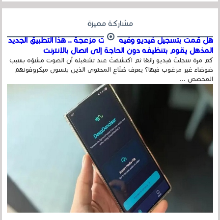
مشاركة مميزة
هل قمت بتسجيل فيديو وفيه أصوت مزعجة .. هذا التطبيق الجديد
المذهل يقوم بتنظيفه دون الحاجة إلى اتصال بالإنترنت
كم مرة سجلتَ فيديو رائعًا ثم اكتشفتَ عند تشغيله أن الصوت مشوّه بسبب
ضوضاء غير مرغوب فيها؟ يعرف صُنّاع المحتوى الذين ينسون ميكروفونهم
المخصص ...