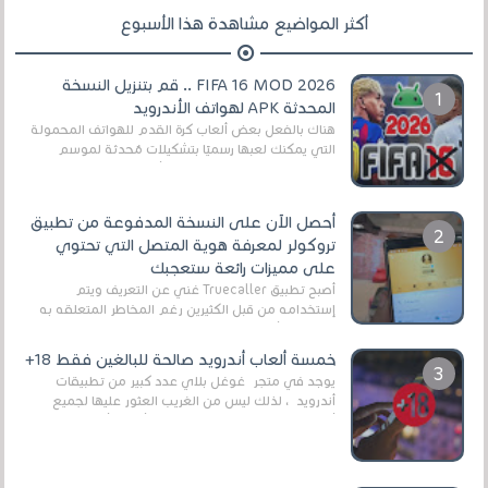
أكثر المواضيع مشاهدة هذا الأسبوع
FIFA 16 MOD 2026 .. قم بتنزيل النسخة
المحدثة APK لهواتف الأندرويد
هناك بالفعل بعض ألعاب كرة القدم للهواتف المحمولة
التي يمكنك لعبها رسميًا بتشكيلات مُحدثة لموسم
2025/2026v ومثال على ذلك ألعاب مثل EA Sports ...
أحصل الآن على النسخة المدفوعة من تطبيق
تروكولر لمعرفة هوية المتصل التي تحتوي
على مميزات رائعة ستعجبك
أصبح تطبيق Truecaller غني عن التعريف ويتم
إستخدامه من قبل الكثيرين رغم المخاطر المتعلقه به
وذلك من أجل التخلص من المضايقات الكثيرة في
العال...
خمسة ألعاب أندرويد صالحة للبالغين فقط 18+
يوجد في متجر غوغل بلاي عدد كبير من تطبيقات
أندرويد ، لذلك ليس من الغريب العثور عليها لجميع
أنواع الجماهير. هذه المرة نقدم 5 ألعاب أند...