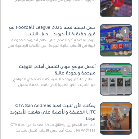
أنواع الجماهير. هذه المرة نقدم 5 ألعاب أند...
حمل نسخة لعبة Football League 2026 مع
فرق حقيقية للأندرويد .. دليل التثبيت
يتوفر لمجتمع كرة القدم على نظام أندرويد مجموعة
كبيرة من الألعاب عالية الجودة. من الألعاب الرسمية مثل
EA Sports FC 26 (المعروفة سابقًا باسم ...
أفضل موقع عربي لتحميل أفلام التورنت
مترجمة وبجودة عالية
السلام عليكم ورحمة الله وبركاته كثيرة هي المواقع
عبر الأنترنت الغير العربية التي تقدم خدمة تحميل
الأفلام على التورنت ، ومعظم هذه المواقع ل...
يمكنك الآن تثبيت لعبة GTA San Andreas
LITE الخفيفة والأصلية على هاتفك الأندرويد
مجانا
قام أحد المطورين بإطلاق نسخة معدلة من لعبة GTA
San Andreas حيث أخد بعين الإعتبار تقليل مساحة
اللعبة وجعلها خفيفة LITE لهواتف الأندرويد ، وق...