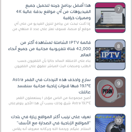
هذا أفضل برنامج جربته لتحميل جميع
الفيديوهات من أي مواقع بدقة عالية 4K
ومميزات خرافية
إذا كنت تبحث عن برنامج لتنزيل الفيديو من على أي
موقع أو منصة، فسوف تعثر على عدد لا منتهي من
الروابط الخاصة بالبرامج والتطبيقات في هذا المج...
قائمة IPTV الشاملة لمشاهدة أكثر من
42,000 قناة تلفزيونية مجانية من جميع أنحاء
العالم
بناءً على الاعتقاد السائد حاليًا بأن التلفزيون حسب
الطلب ومنصات البث المباشر تتفوق على التلفزيون
الرقمي الأرضي التقليدي، يُعدّ IPTV-org خيار...
سارع واحذف هذه الترددات في القمر Astra
19.1°E فبها قنوات إباحية مجانية ستفسد
عائلتك
أصبح مجموعة من الناس مؤخر ا يستعملون القمر
Astra 19.1°E شرق وذلك بسبب أن هذا الأخير يتوفرعلى
قنوات مميزة جدا تنقل العديد من البرامج اله...
تعرف على ترتيب أكثر المواقع زيارة في بلدك
"المواقع الإباحية في الصدارة مع الأسف"
السلام عليكم ورحمة الله وبركاته معروف أنه يقاس