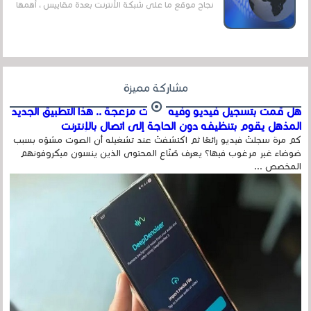
نجاح موقع ما على شبكة الأنترنت بعدة مقاييس ، أهمها
عداد الزائرين للموقع، ويتم معرفة ذلك في...
مشاركة مميزة
هل قمت بتسجيل فيديو وفيه أصوت مزعجة .. هذا التطبيق الجديد
المذهل يقوم بتنظيفه دون الحاجة إلى اتصال بالإنترنت
كم مرة سجلتَ فيديو رائعًا ثم اكتشفتَ عند تشغيله أن الصوت مشوّه بسبب
ضوضاء غير مرغوب فيها؟ يعرف صُنّاع المحتوى الذين ينسون ميكروفونهم
المخصص ...