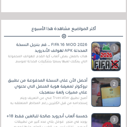
أكثر المواضيع مشاهدة هذا الأسبوع
FIFA 16 MOD 2026 .. قم بتنزيل النسخة
المحدثة APK لهواتف الأندرويد
هناك بالفعل بعض ألعاب كرة القدم للهواتف المحمولة
التي يمكنك لعبها رسميًا بتشكيلات مُحدثة لموسم
2025/2026v ومثال على ذلك ألعاب مثل EA Sports ...
أحصل الآن على النسخة المدفوعة من تطبيق
تروكولر لمعرفة هوية المتصل التي تحتوي
على مميزات رائعة ستعجبك
أصبح تطبيق Truecaller غني عن التعريف ويتم
إستخدامه من قبل الكثيرين رغم المخاطر المتعلقه به
وذلك من أجل التخلص من المضايقات الكثيرة في
العال...
خمسة ألعاب أندرويد صالحة للبالغين فقط 18+
يوجد في متجر غوغل بلاي عدد كبير من تطبيقات
أندرويد ، لذلك ليس من الغريب العثور عليها لجميع