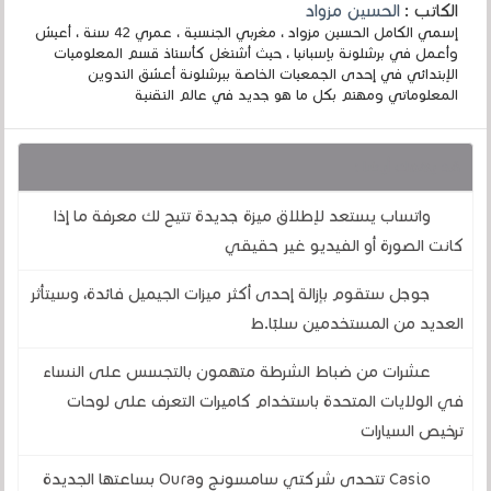
الكاتب :
الحسين مزواد
إسمي الكامل الحسين مزواد ، مغربي الجنسية ، عمري 42 سنة ، أعيش
وأعمل في برشلونة بإسبانيا ، حيث أشتغل كأستاذ قسم المعلوميات
الإبتدائي في إحدى الجمعيات الخاصة ببرشلونة أعشق التدوين
المعلوماتي ومهتم بكل ما هو جديد في عالم التقنية
قد يهمك أيضا :
واتساب يستعد لإطلاق ميزة جديدة تتيح لك معرفة ما إذا
كانت الصورة أو الفيديو غير حقيقي
جوجل ستقوم بإزالة إحدى أكثر ميزات الجيميل فائدة، وسيتأثر
العديد من المستخدمين سلبًا.ط
عشرات من ضباط الشرطة متهمون بالتجسس على النساء
في الولايات المتحدة باستخدام كاميرات التعرف على لوحات
ترخيص السيارات
Casio تتحدى شركتي سامسونج وOura بساعتها الجديدة