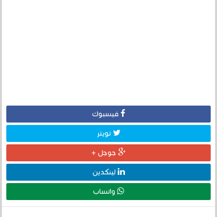
فيسبوك
تويتر
جوجل +
لينكدين
واتساب