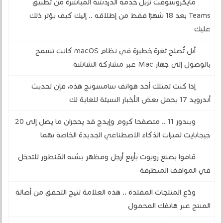
مايكروسوفت تُزيل خدمة الدردشة المباشرة من تطبيق
Teams بعد 18 شهرًا فقط من إطلاقه .. إليك كيف يؤثر ذلك
عليك
أبل تُصلح ثغرة خطيرة في نظام macOS كانت تسمح
بالوصول إلى جهاز Mac عبر مشاركة الشاشة
إذا كنت تمتلك أحد هواتف سامسونج هذه، فإن تحديث
أندرويد 17 يحمل بعض الأخبار السيئة للغاية لك
ويندوز 11 .. متصفحا كروم وإيدج قد يحجزان ما يصل إلى 20
جيجابايت لميزات الذكاء الاصطناعي الجديدة الخاصة بهما
قاموا بصنع روبوت بأربع أرجل ومظهر يشبه القنطور للتدخل
في المواقف المتطرفة
ودّع المنتجات المقلدة .. هذه العلامة تتيح التحقق من أصالة
المنتج عبر هاتفك المحمول