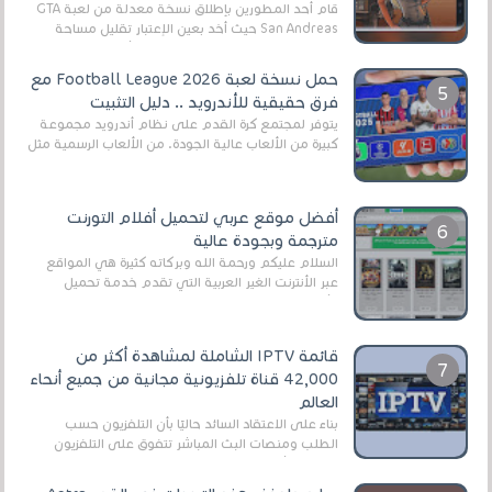
قام أحد المطورين بإطلاق نسخة معدلة من لعبة GTA
San Andreas حيث أخد بعين الإعتبار تقليل مساحة
اللعبة وجعلها خفيفة LITE لهواتف الأندرويد ، وق...
حمل نسخة لعبة Football League 2026 مع
فرق حقيقية للأندرويد .. دليل التثبيت
يتوفر لمجتمع كرة القدم على نظام أندرويد مجموعة
كبيرة من الألعاب عالية الجودة. من الألعاب الرسمية مثل
EA Sports FC 26 (المعروفة سابقًا باسم ...
أفضل موقع عربي لتحميل أفلام التورنت
مترجمة وبجودة عالية
السلام عليكم ورحمة الله وبركاته كثيرة هي المواقع
عبر الأنترنت الغير العربية التي تقدم خدمة تحميل
الأفلام على التورنت ، ومعظم هذه المواقع ل...
قائمة IPTV الشاملة لمشاهدة أكثر من
42,000 قناة تلفزيونية مجانية من جميع أنحاء
العالم
بناءً على الاعتقاد السائد حاليًا بأن التلفزيون حسب
الطلب ومنصات البث المباشر تتفوق على التلفزيون
الرقمي الأرضي التقليدي، يُعدّ IPTV-org خيار...