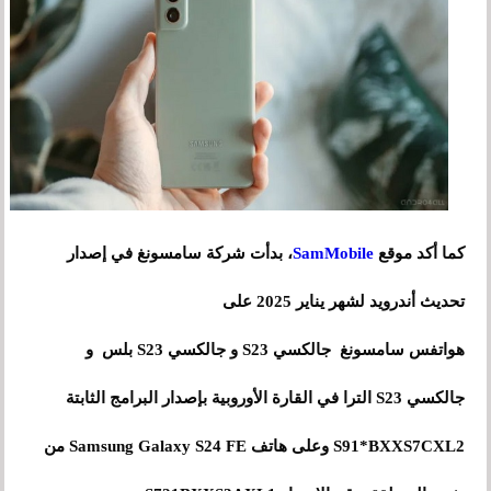
كما أكد موقع
SamMobile
، بدأت شركة سامسونغ في إصدار
تحديث أندرويد لشهر يناير 2025 على
هواتفس سامسونغ جالكسي S23 و جالكسي S23 بلس و
جالكسي S23 الترا في القارة الأوروبية بإصدار البرامج الثابتة
S91*BXXS7CXL2 وعلى هاتف Samsung Galaxy S24 FE من