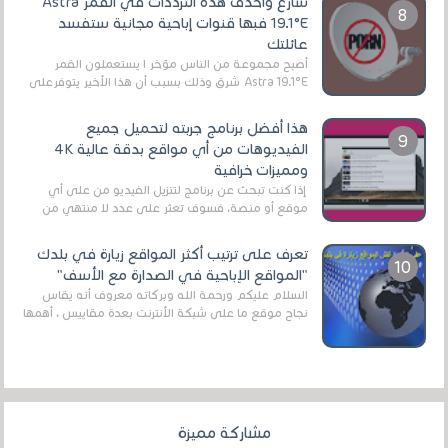
سارع واحذف هذه الترددات في القمر Astra
19.1°E فبها قنوات إباحية مجانية ستفسد
عائلتك
أصبح مجموعة من الناس مؤخر ا يستعملون القمر
Astra 19.1°E شرق وذلك بسبب أن هذا الأخير يتوفرعلى
قنوات مميزة جدا تنقل العديد من البرامج اله...
هذا أفضل برنامج جربته لتحميل جميع
الفيديوهات من أي مواقع بدقة عالية 4K
ومميزات خرافية
إذا كنت تبحث عن برنامج لتنزيل الفيديو من على أي
موقع أو منصة، فسوف تعثر على عدد لا منتهي من
الروابط الخاصة بالبرامج والتطبيقات في هذا المج...
تعرف على ترتيب أكثر المواقع زيارة في بلدك
"المواقع الإباحية في الصدارة مع الأسف"
السلام عليكم ورحمة الله وبركاته معروف أنه يقاس
نجاح موقع ما على شبكة الأنترنت بعدة مقاييس ، أهمها
عداد الزائرين للموقع، ويتم معرفة ذلك في...
مشاركة مميزة