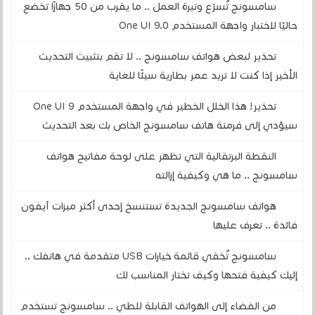
سامسونج تُسرّع وتيرة العمل .. ما يقرب من 50 جهازًا تخضع
حاليًا لاختبار واجهة المستخدم One UI 9.0
تحذير لبعض هواتف سامسونج .. لا تقم بتثبيت التحديث
الأخير إذا كنت لا تريد عمر بطارية سيئًا للغاية
تحذير! هذا الخلل الخطير في واجهة المستخدم One UI 9
سيؤدي إلى فرمتة هاتف سامسونج الخاص بك بعد التحديث
النقطة البرتقالية التي تظهر على لوحة مفاتيح هواتف
سامسونج .. ما هي وكيفية إزالته
هواتف سامسونج الجديدة تستنسخ إحدى أكثر ميزات آيفون
فائدة .. تعرف عليها
سامسونج تُخفي قائمة خيارات USB متقدمة في هاتفك ..
إليك كيفية فتحها وكيف تختار المناسب لك
من الفضاء إلى الهواتف القابلة للطي .. سامسونج تستخدم