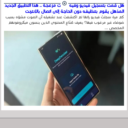
هل قمت بتسجيل فيديو وفيه أصوت مزعجة .. هذا التطبيق الجديد
المذهل يقوم بتنظيفه دون الحاجة إلى اتصال بالإنترنت
كم مرة سجلتَ فيديو رائعًا ثم اكتشفتَ عند تشغيله أن الصوت مشوّه بسبب
ضوضاء غير مرغوب فيها؟ يعرف صُنّاع المحتوى الذين ينسون ميكروفونهم
المخصص ...