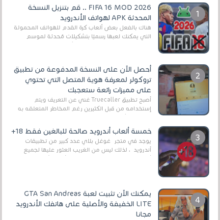
FIFA 16 MOD 2026 .. قم بتنزيل النسخة
المحدثة APK لهواتف الأندرويد
هناك بالفعل بعض ألعاب كرة القدم للهواتف المحمولة
التي يمكنك لعبها رسميًا بتشكيلات مُحدثة لموسم
2025/2026v ومثال على ذلك ألعاب مثل EA Sports ...
أحصل الآن على النسخة المدفوعة من تطبيق
تروكولر لمعرفة هوية المتصل التي تحتوي
على مميزات رائعة ستعجبك
أصبح تطبيق Truecaller غني عن التعريف ويتم
إستخدامه من قبل الكثيرين رغم المخاطر المتعلقه به
وذلك من أجل التخلص من المضايقات الكثيرة في
العال...
خمسة ألعاب أندرويد صالحة للبالغين فقط 18+
يوجد في متجر غوغل بلاي عدد كبير من تطبيقات
أندرويد ، لذلك ليس من الغريب العثور عليها لجميع
أنواع الجماهير. هذه المرة نقدم 5 ألعاب أند...
يمكنك الآن تثبيت لعبة GTA San Andreas
LITE الخفيفة والأصلية على هاتفك الأندرويد
مجانا