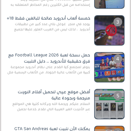
إستخدامه من قبل الكثيرين رغم المخاطر المتعلقه به
وذلك من أجل التخلص من المضايقات الكثيرة في
العال...
خمسة ألعاب أندرويد صالحة للبالغين فقط 18+
يوجد في متجر غوغل بلاي عدد كبير من تطبيقات
أندرويد ، لذلك ليس من الغريب العثور عليها لجميع
أنواع الجماهير. هذه المرة نقدم 5 ألعاب أند...
حمل نسخة لعبة Football League 2026 مع
فرق حقيقية للأندرويد .. دليل التثبيت
يتوفر لمجتمع كرة القدم على نظام أندرويد مجموعة
كبيرة من الألعاب عالية الجودة. من الألعاب الرسمية مثل
EA Sports FC 26 (المعروفة سابقًا باسم ...
أفضل موقع عربي لتحميل أفلام التورنت
مترجمة وبجودة عالية
السلام عليكم ورحمة الله وبركاته كثيرة هي المواقع
عبر الأنترنت الغير العربية التي تقدم خدمة تحميل
الأفلام على التورنت ، ومعظم هذه المواقع ل...
يمكنك الآن تثبيت لعبة GTA San Andreas