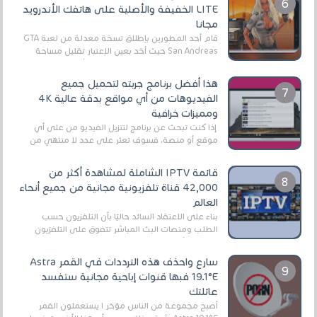
LITE الخفيفة والأصلية على هاتفك الأندرويد
مجانا
قام أحد المطورين بإطلاق نسخة معدلة من لعبة GTA
San Andreas حيث أخد بعين الإعتبار تقليل مساحة
اللعبة وجعلها خفيفة LITE لهواتف الأندرويد ، وق...
هذا أفضل برنامج جربته لتحميل جميع
الفيديوهات من أي مواقع بدقة عالية 4K
ومميزات خرافية
إذا كنت تبحث عن برنامج لتنزيل الفيديو من على أي
موقع أو منصة، فسوف تعثر على عدد لا منتهي من
الروابط الخاصة بالبرامج والتطبيقات في هذا المج...
قائمة IPTV الشاملة لمشاهدة أكثر من
42,000 قناة تلفزيونية مجانية من جميع أنحاء
العالم
بناءً على الاعتقاد السائد حاليًا بأن التلفزيون حسب
الطلب ومنصات البث المباشر تتفوق على التلفزيون
الرقمي الأرضي التقليدي، يُعدّ IPTV-org خيار...
سارع واحذف هذه الترددات في القمر Astra
19.1°E فبها قنوات إباحية مجانية ستفسد
عائلتك
أصبح مجموعة من الناس مؤخر ا يستعملون القمر