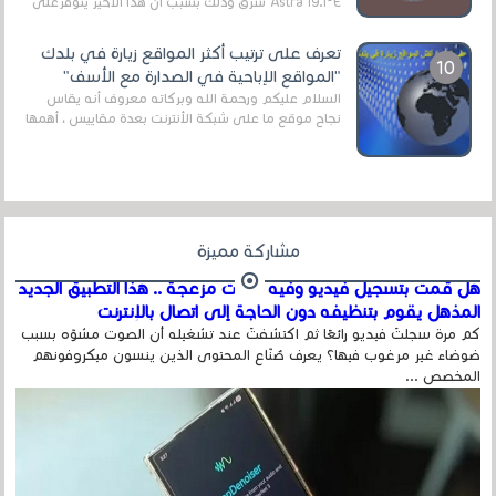
Astra 19.1°E شرق وذلك بسبب أن هذا الأخير يتوفرعلى
قنوات مميزة جدا تنقل العديد من البرامج اله...
تعرف على ترتيب أكثر المواقع زيارة في بلدك
"المواقع الإباحية في الصدارة مع الأسف"
السلام عليكم ورحمة الله وبركاته معروف أنه يقاس
نجاح موقع ما على شبكة الأنترنت بعدة مقاييس ، أهمها
عداد الزائرين للموقع، ويتم معرفة ذلك في...
مشاركة مميزة
هل قمت بتسجيل فيديو وفيه أصوت مزعجة .. هذا التطبيق الجديد
المذهل يقوم بتنظيفه دون الحاجة إلى اتصال بالإنترنت
كم مرة سجلتَ فيديو رائعًا ثم اكتشفتَ عند تشغيله أن الصوت مشوّه بسبب
ضوضاء غير مرغوب فيها؟ يعرف صُنّاع المحتوى الذين ينسون ميكروفونهم
المخصص ...