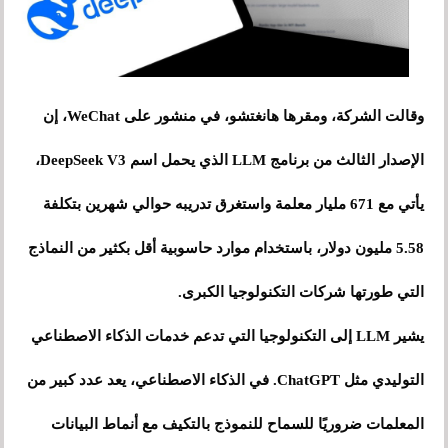
وقالت الشركة، ومقرها هانغتشو، في منشور على WeChat، إن
الإصدار الثالث من برنامج LLM الذي يحمل اسم DeepSeek V3،
يأتي مع 671 مليار معلمة واستغرق تدريبه حوالي شهرين بتكلفة
5.58 مليون دولار، باستخدام موارد حاسوبية أقل بكثير من النماذج
التي طورتها شركات التكنولوجيا الكبرى.
يشير LLM إلى التكنولوجيا التي تدعم خدمات الذكاء الاصطناعي
التوليدي مثل ChatGPT. في الذكاء الاصطناعي، يعد عدد كبير من
المعلمات ضروريًا للسماح للنموذج بالتكيف مع أنماط البيانات