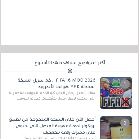
أكثر المواضيع مشاهدة هذا الأسبوع
FIFA 16 MOD 2026 .. قم بتنزيل النسخة
المحدثة APK لهواتف الأندرويد
هناك بالفعل بعض ألعاب كرة القدم للهواتف المحمولة
التي يمكنك لعبها رسميًا بتشكيلات مُحدثة لموسم
2025/2026v ومثال على ذلك ألعاب مثل EA Sports ...
أحصل الآن على النسخة المدفوعة من تطبيق
تروكولر لمعرفة هوية المتصل التي تحتوي
على مميزات رائعة ستعجبك
أصبح تطبيق Truecaller غني عن التعريف ويتم