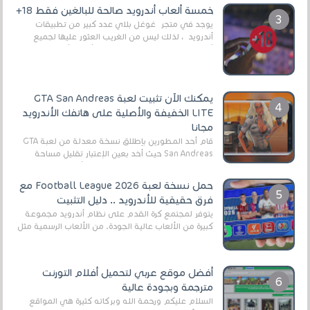
العال...
خمسة ألعاب أندرويد صالحة للبالغين فقط 18+
يوجد في متجر غوغل بلاي عدد كبير من تطبيقات
أندرويد ، لذلك ليس من الغريب العثور عليها لجميع
أنواع الجماهير. هذه المرة نقدم 5 ألعاب أند...
يمكنك الآن تثبيت لعبة GTA San Andreas
LITE الخفيفة والأصلية على هاتفك الأندرويد
مجانا
قام أحد المطورين بإطلاق نسخة معدلة من لعبة GTA
San Andreas حيث أخد بعين الإعتبار تقليل مساحة
اللعبة وجعلها خفيفة LITE لهواتف الأندرويد ، وق...
حمل نسخة لعبة Football League 2026 مع
فرق حقيقية للأندرويد .. دليل التثبيت
يتوفر لمجتمع كرة القدم على نظام أندرويد مجموعة
كبيرة من الألعاب عالية الجودة. من الألعاب الرسمية مثل
EA Sports FC 26 (المعروفة سابقًا باسم ...
أفضل موقع عربي لتحميل أفلام التورنت
مترجمة وبجودة عالية
السلام عليكم ورحمة الله وبركاته كثيرة هي المواقع