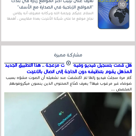
تعرف على ترتيب أكثر المواقع زيارة في بلدك
"المواقع الإباحية في الصدارة مع الأسف"
السلام عليكم ورحمة الله وبركاته معروف أنه يقاس
نجاح موقع ما على شبكة الأنترنت بعدة مقاييس ، أهمها
عداد الزائرين للموقع، ويتم معرفة ذلك في...
مشاركة مميزة
هل قمت بتسجيل فيديو وفيه أصوت مزعجة .. هذا التطبيق الجديد
المذهل يقوم بتنظيفه دون الحاجة إلى اتصال بالإنترنت
كم مرة سجلتَ فيديو رائعًا ثم اكتشفتَ عند تشغيله أن الصوت مشوّه بسبب
ضوضاء غير مرغوب فيها؟ يعرف صُنّاع المحتوى الذين ينسون ميكروفونهم
المخصص ...