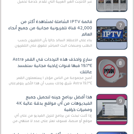
عبر الأنترنت الغير العربية التي تقدم خدمة تحميل
الأفلام على التورنت ، ومعظم هذه المواقع ل...
قائمة IPTV الشاملة لمشاهدة أكثر من
42,000 قناة تلفزيونية مجانية من جميع أنحاء
العالم
بناءً على الاعتقاد السائد حاليًا بأن التلفزيون حسب
الطلب ومنصات البث المباشر تتفوق على التلفزيون
الرقمي الأرضي التقليدي، يُعدّ IPTV-org خيار...
سارع واحذف هذه الترددات في القمر Astra
19.1°E فبها قنوات إباحية مجانية ستفسد
عائلتك
أصبح مجموعة من الناس مؤخر ا يستعملون القمر
Astra 19.1°E شرق وذلك بسبب أن هذا الأخير يتوفرعلى
قنوات مميزة جدا تنقل العديد من البرامج اله...
هذا أفضل برنامج جربته لتحميل جميع
الفيديوهات من أي مواقع بدقة عالية 4K
ومميزات خرافية
إذا كنت تبحث عن برنامج لتنزيل الفيديو من على أي
موقع أو منصة، فسوف تعثر على عدد لا منتهي من
الروابط الخاصة بالبرامج والتطبيقات في هذا المج...