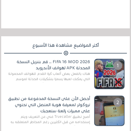
أكثر المواضيع مشاهدة هذا الأسبوع
FIFA 16 MOD 2026 .. قم بتنزيل النسخة
المحدثة APK لهواتف الأندرويد
هناك بالفعل بعض ألعاب كرة القدم للهواتف المحمولة
التي يمكنك لعبها رسميًا بتشكيلات مُحدثة لموسم
2025/2026v ومثال على ذلك ألعاب مثل EA Sports ...
أحصل الآن على النسخة المدفوعة من تطبيق
تروكولر لمعرفة هوية المتصل التي تحتوي
على مميزات رائعة ستعجبك
أصبح تطبيق Truecaller غني عن التعريف ويتم
إستخدامه من قبل الكثيرين رغم المخاطر المتعلقه به
وذلك من أجل التخلص من المضايقات الكثيرة في