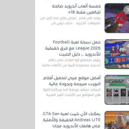
رغم المخاطر المتعلقه به وذلك من أجل
خمسة ألعاب أندرويد صالحة
التخلص من المضايقات الكثيرة في
للبالغين فقط 18+
العال...
يوجد في متجر غوغل بلاي عدد كبير من
تطبيقات أندرويد ، لذلك ليس من
الغريب العثور عليها لجميع أنواع
الجماهير. هذه المرة نقدم 5 ألعاب أند...
حمل نسخة لعبة Football
League 2026 مع فرق حقيقية
للأندرويد .. دليل التثبيت
يتوفر لمجتمع كرة القدم على نظام
أندرويد مجموعة كبيرة من الألعاب عالية
الجودة. من الألعاب الرسمية مثل EA
Sports FC 26 (المعروفة سابقًا باسم ...
أفضل موقع عربي لتحميل أفلام
التورنت مترجمة وبجودة عالية
السلام عليكم ورحمة الله وبركاته كثيرة
هي المواقع عبر الأنترنت الغير العربية
التي تقدم خدمة تحميل الأفلام على
التورنت ، ومعظم هذه المواقع ل...
يمكنك الآن تثبيت لعبة GTA San
Andreas LITE الخفيفة والأصلية
على هاتفك الأندرويد مجانا