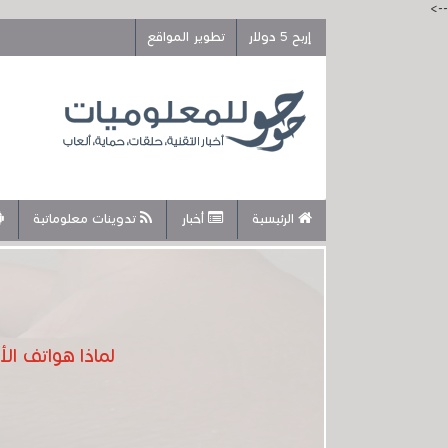
-->
إربح 5 دولار
تطوير المواقع
الرئيسية
أخبار
تدوينات معلوماتية
لماذا هواتف ال