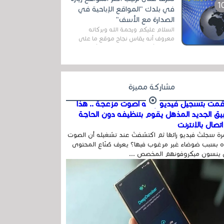
اله...
في بلدك "المواقع الإباحية في
الصدارة مع الأسف"
السلام عليكم ورحمة الله وبركاته
معروف أنه يقاس نجاح موقع ما على
شبكة الأنترنت بعدة مقاييس ، أهمها
عداد الزائرين للموقع، ويتم معرفة ذلك
في...
مشاركة مميزة
مت بتسجيل فيديو وفيه أصوت مزعجة .. هذا
بيق الجديد المذهل يقوم بتنظيفه دون الحاجة
تصال بالإنترنت
ة سجلتَ فيديو رائعًا ثم اكتشفتَ عند تشغيله أن الصوت
 بسبب ضوضاء غير مرغوب فيها؟ يعرف صُنّاع المحتوى
 ينسون ميكروفونهم المخصص ...