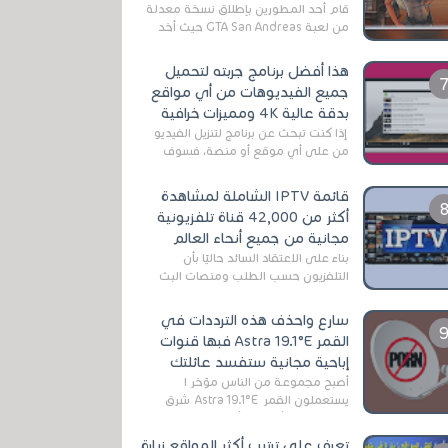
قام أحد المطورين بإطلاق نسخة معدلة
من لعبة GTA San Andreas حيث أخد
بعين الإعتبار تقليل مساحة اللعبة
وجعلها خفيفة LITE لهواتف الأندرويد ،
هذا أفضل برنامج جربته لتحميل
وق...
جميع الفيديوهات من أي مواقع
بدقة عالية 4K ومميزات خرافية
إذا كنت تبحث عن برنامج لتنزيل الفيديو
من على أي موقع أو منصة، فسوف
تعثر على عدد لا منتهي من الروابط
الخاصة بالبرامج والتطبيقات في هذا
قائمة IPTV الشاملة لمشاهدة
المج...
أكثر من 42,000 قناة تلفزيونية
مجانية من جميع أنحاء العالم
بناءً على الاعتقاد السائد حاليًا بأن
التلفزيون حسب الطلب ومنصات البث
المباشر تتفوق على التلفزيون الرقمي
الأرضي التقليدي، يُعدّ IPTV-org خيار...
سارع واحذف هذه الترددات في
القمر Astra 19.1°E فبها قنوات
إباحية مجانية ستفسد عائلتك
أصبح مجموعة من الناس مؤخر ا
يستعملون القمر Astra 19.1°E شرق
وذلك بسبب أن هذا الأخير يتوفرعلى
قنوات مميزة جدا تنقل العديد من البرامج
تعرف على ترتيب أكثر المواقع زيارة