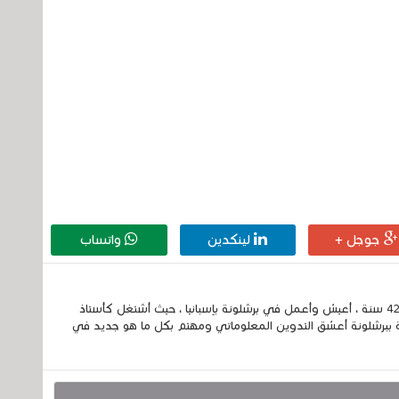
جوجل +
لينكدين
واتساب
إسمي الكامل الحسين مزواد ، مغربي الجنسية ، عمري 42 سنة ، أعيش وأعمل في برشلونة بإسبانيا ، حيث أشتغل كأستاذ
 ببرشلونة أعشق التدوين المعلوماتي ومهتم بكل ما هو جديد في