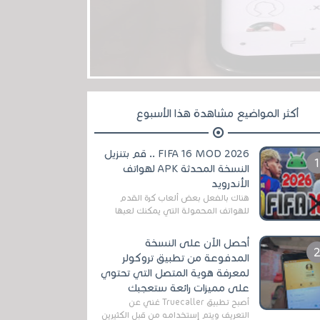
أكثر المواضيع مشاهدة هذا الأسبوع
FIFA 16 MOD 2026 .. قم بتنزيل
النسخة المحدثة APK لهواتف
الأندرويد
هناك بالفعل بعض ألعاب كرة القدم
للهواتف المحمولة التي يمكنك لعبها
رسميًا بتشكيلات مُحدثة لموسم
2025/2026v ومثال على ذلك ألعاب
أحصل الآن على النسخة
مثل EA Sports ...
المدفوعة من تطبيق تروكولر
لمعرفة هوية المتصل التي تحتوي
على مميزات رائعة ستعجبك
أصبح تطبيق Truecaller غني عن
التعريف ويتم إستخدامه من قبل الكثيرين