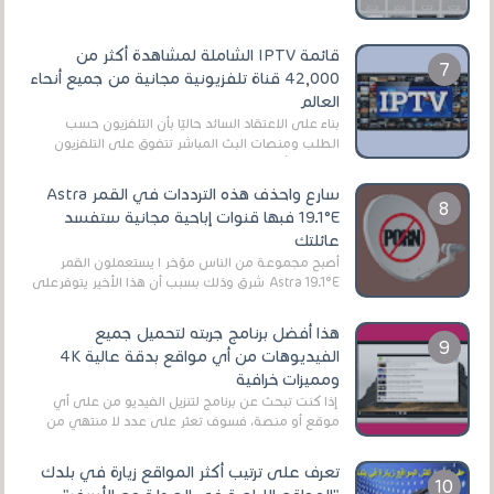
الأفلام على التورنت ، ومعظم هذه المواقع ل...
قائمة IPTV الشاملة لمشاهدة أكثر من
42,000 قناة تلفزيونية مجانية من جميع أنحاء
العالم
بناءً على الاعتقاد السائد حاليًا بأن التلفزيون حسب
الطلب ومنصات البث المباشر تتفوق على التلفزيون
الرقمي الأرضي التقليدي، يُعدّ IPTV-org خيار...
سارع واحذف هذه الترددات في القمر Astra
19.1°E فبها قنوات إباحية مجانية ستفسد
عائلتك
أصبح مجموعة من الناس مؤخر ا يستعملون القمر
Astra 19.1°E شرق وذلك بسبب أن هذا الأخير يتوفرعلى
قنوات مميزة جدا تنقل العديد من البرامج اله...
هذا أفضل برنامج جربته لتحميل جميع
الفيديوهات من أي مواقع بدقة عالية 4K
ومميزات خرافية
إذا كنت تبحث عن برنامج لتنزيل الفيديو من على أي
موقع أو منصة، فسوف تعثر على عدد لا منتهي من
الروابط الخاصة بالبرامج والتطبيقات في هذا المج...
تعرف على ترتيب أكثر المواقع زيارة في بلدك