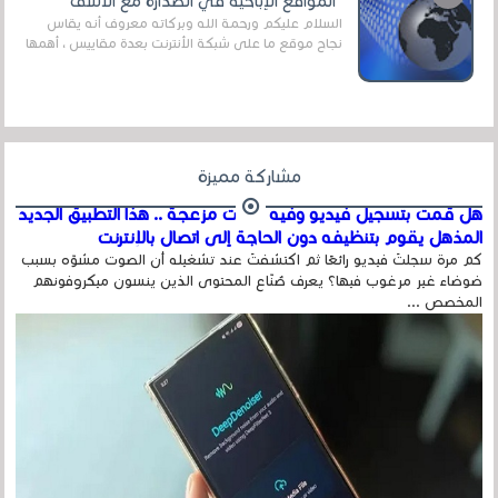
"المواقع الإباحية في الصدارة مع الأسف"
السلام عليكم ورحمة الله وبركاته معروف أنه يقاس
نجاح موقع ما على شبكة الأنترنت بعدة مقاييس ، أهمها
عداد الزائرين للموقع، ويتم معرفة ذلك في...
مشاركة مميزة
هل قمت بتسجيل فيديو وفيه أصوت مزعجة .. هذا التطبيق الجديد
المذهل يقوم بتنظيفه دون الحاجة إلى اتصال بالإنترنت
كم مرة سجلتَ فيديو رائعًا ثم اكتشفتَ عند تشغيله أن الصوت مشوّه بسبب
ضوضاء غير مرغوب فيها؟ يعرف صُنّاع المحتوى الذين ينسون ميكروفونهم
المخصص ...