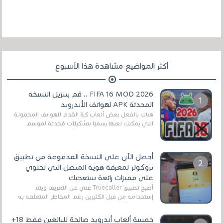
أكثر المواضيع مشاهدة هذا الأسبوع
FIFA 16 MOD 2026 .. قم بتنزيل النسخة
المحدثة APK لهواتف الأندرويد
هناك بالفعل بعض ألعاب كرة القدم للهواتف المحمولة
التي يمكنك لعبها رسميًا بتشكيلات مُحدثة لموسم
2025/2026v ومثال على ذلك ألعاب مثل EA Sports ...
أحصل الآن على النسخة المدفوعة من تطبيق
تروكولر لمعرفة هوية المتصل التي تحتوي
على مميزات رائعة ستعجبك
أصبح تطبيق Truecaller غني عن التعريف ويتم
إستخدامه من قبل الكثيرين رغم المخاطر المتعلقه به
وذلك من أجل التخلص من المضايقات الكثيرة في
العال...
خمسة ألعاب أندرويد صالحة للبالغين فقط 18+