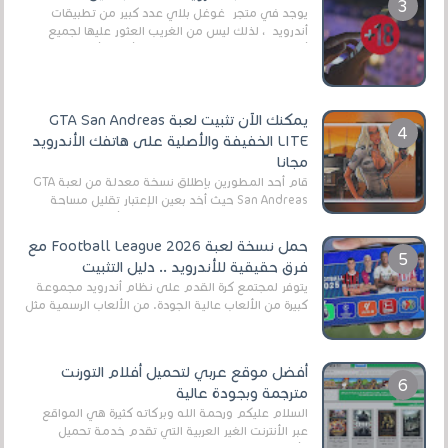
يوجد في متجر غوغل بلاي عدد كبير من تطبيقات
أندرويد ، لذلك ليس من الغريب العثور عليها لجميع
أنواع الجماهير. هذه المرة نقدم 5 ألعاب أند...
يمكنك الآن تثبيت لعبة GTA San Andreas
LITE الخفيفة والأصلية على هاتفك الأندرويد
مجانا
قام أحد المطورين بإطلاق نسخة معدلة من لعبة GTA
San Andreas حيث أخد بعين الإعتبار تقليل مساحة
اللعبة وجعلها خفيفة LITE لهواتف الأندرويد ، وق...
حمل نسخة لعبة Football League 2026 مع
فرق حقيقية للأندرويد .. دليل التثبيت
يتوفر لمجتمع كرة القدم على نظام أندرويد مجموعة
كبيرة من الألعاب عالية الجودة. من الألعاب الرسمية مثل
EA Sports FC 26 (المعروفة سابقًا باسم ...
أفضل موقع عربي لتحميل أفلام التورنت
مترجمة وبجودة عالية
السلام عليكم ورحمة الله وبركاته كثيرة هي المواقع
عبر الأنترنت الغير العربية التي تقدم خدمة تحميل