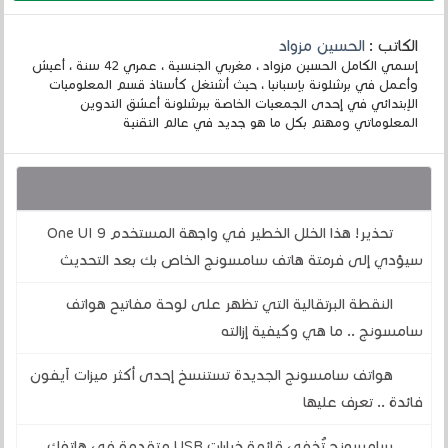
الكاتب :
الحسين مزواد
إسمي الكامل الحسين مزواد ، مغربي الجنسية ، عمري 42 سنة ، أعيش
وأعمل في برشلونة بإسبانيا ، حيث أشتغل كأستاذ قسم المعلوميات
الإبتدائي في إحدى الجمعيات الخاصة ببرشلونة أعشق التدوين
المعلوماتي ومهتم بكل ما هو جديد في عالم التقنية
قد يهمك أيضا :
تحذير! هذا الخلل الخطير في واجهة المستخدم One UI 9
سيؤدي إلى فرمتة هاتف سامسونج الخاص بك بعد التحديث
النقطة البرتقالية التي تظهر على لوحة مفاتيح هواتف
سامسونج .. ما هي وكيفية إزالته
هواتف سامسونج الجديدة تستنسخ إحدى أكثر ميزات آيفون
فائدة .. تعرف عليها
سامسونج تُخفي قائمة خيارات USB متقدمة في هاتفك ..