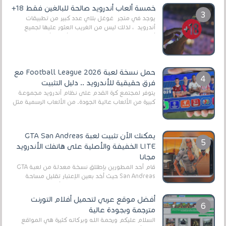
العال...
خمسة ألعاب أندرويد صالحة للبالغين فقط 18+
يوجد في متجر غوغل بلاي عدد كبير من تطبيقات
أندرويد ، لذلك ليس من الغريب العثور عليها لجميع
أنواع الجماهير. هذه المرة نقدم 5 ألعاب أند...
حمل نسخة لعبة Football League 2026 مع
فرق حقيقية للأندرويد .. دليل التثبيت
يتوفر لمجتمع كرة القدم على نظام أندرويد مجموعة
كبيرة من الألعاب عالية الجودة. من الألعاب الرسمية مثل
EA Sports FC 26 (المعروفة سابقًا باسم ...
يمكنك الآن تثبيت لعبة GTA San Andreas
LITE الخفيفة والأصلية على هاتفك الأندرويد
مجانا
قام أحد المطورين بإطلاق نسخة معدلة من لعبة GTA
San Andreas حيث أخد بعين الإعتبار تقليل مساحة
اللعبة وجعلها خفيفة LITE لهواتف الأندرويد ، وق...
أفضل موقع عربي لتحميل أفلام التورنت
مترجمة وبجودة عالية
السلام عليكم ورحمة الله وبركاته كثيرة هي المواقع