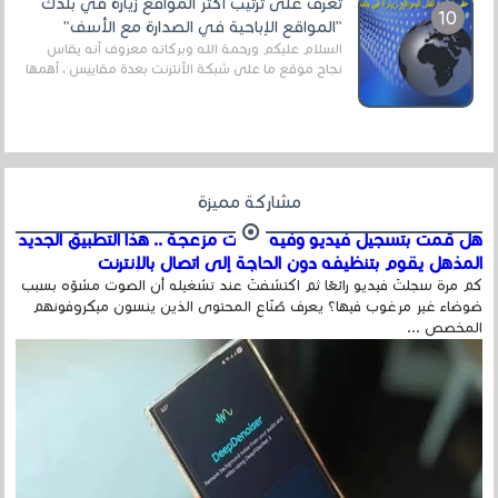
تعرف على ترتيب أكثر المواقع زيارة في بلدك
"المواقع الإباحية في الصدارة مع الأسف"
السلام عليكم ورحمة الله وبركاته معروف أنه يقاس
نجاح موقع ما على شبكة الأنترنت بعدة مقاييس ، أهمها
عداد الزائرين للموقع، ويتم معرفة ذلك في...
مشاركة مميزة
هل قمت بتسجيل فيديو وفيه أصوت مزعجة .. هذا التطبيق الجديد
المذهل يقوم بتنظيفه دون الحاجة إلى اتصال بالإنترنت
كم مرة سجلتَ فيديو رائعًا ثم اكتشفتَ عند تشغيله أن الصوت مشوّه بسبب
ضوضاء غير مرغوب فيها؟ يعرف صُنّاع المحتوى الذين ينسون ميكروفونهم
المخصص ...