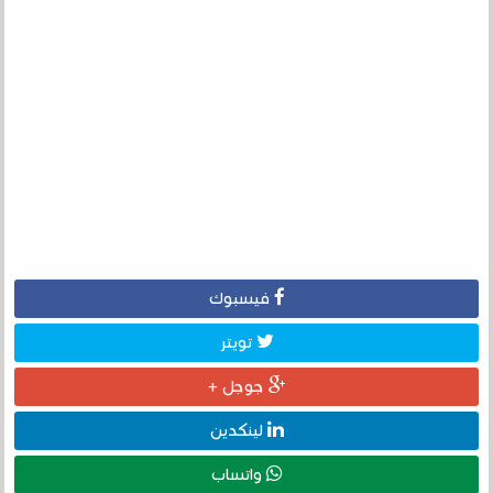
فيسبوك
تويتر
جوجل +
لينكدين
واتساب