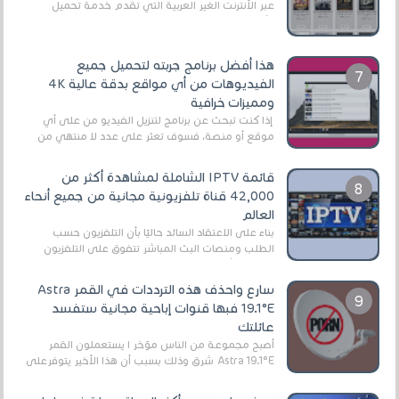
عبر الأنترنت الغير العربية التي تقدم خدمة تحميل
الأفلام على التورنت ، ومعظم هذه المواقع ل...
هذا أفضل برنامج جربته لتحميل جميع
الفيديوهات من أي مواقع بدقة عالية 4K
ومميزات خرافية
إذا كنت تبحث عن برنامج لتنزيل الفيديو من على أي
موقع أو منصة، فسوف تعثر على عدد لا منتهي من
الروابط الخاصة بالبرامج والتطبيقات في هذا المج...
قائمة IPTV الشاملة لمشاهدة أكثر من
42,000 قناة تلفزيونية مجانية من جميع أنحاء
العالم
بناءً على الاعتقاد السائد حاليًا بأن التلفزيون حسب
الطلب ومنصات البث المباشر تتفوق على التلفزيون
الرقمي الأرضي التقليدي، يُعدّ IPTV-org خيار...
سارع واحذف هذه الترددات في القمر Astra
19.1°E فبها قنوات إباحية مجانية ستفسد
عائلتك
أصبح مجموعة من الناس مؤخر ا يستعملون القمر
Astra 19.1°E شرق وذلك بسبب أن هذا الأخير يتوفرعلى
قنوات مميزة جدا تنقل العديد من البرامج اله...