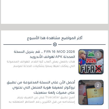
أكثر المواضيع مشاهدة هذا الأسبوع
FIFA 16 MOD 2026 .. قم بتنزيل النسخة
المحدثة APK لهواتف الأندرويد
هناك بالفعل بعض ألعاب كرة القدم للهواتف المحمولة
التي يمكنك لعبها رسميًا بتشكيلات مُحدثة لموسم
2025/2026v ومثال على ذلك ألعاب مثل EA Sports ...
أحصل الآن على النسخة المدفوعة من تطبيق
تروكولر لمعرفة هوية المتصل التي تحتوي
على مميزات رائعة ستعجبك
أصبح تطبيق Truecaller غني عن التعريف ويتم
إستخدامه من قبل الكثيرين رغم المخاطر المتعلقه به
وذلك من أجل التخلص من المضايقات الكثيرة في