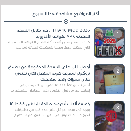
أكثر المواضيع مشاهدة هذا الأسبوع
FIFA 16 MOD 2026 .. قم بتنزيل النسخة
المحدثة APK لهواتف الأندرويد
هناك بالفعل بعض ألعاب كرة القدم للهواتف المحمولة
التي يمكنك لعبها رسميًا بتشكيلات مُحدثة لموسم
2025/2026v ومثال على ذلك ألعاب مثل EA Sports ...
أحصل الآن على النسخة المدفوعة من تطبيق
تروكولر لمعرفة هوية المتصل التي تحتوي
على مميزات رائعة ستعجبك
أصبح تطبيق Truecaller غني عن التعريف ويتم
إستخدامه من قبل الكثيرين رغم المخاطر المتعلقه به
وذلك من أجل التخلص من المضايقات الكثيرة في
العال...
خمسة ألعاب أندرويد صالحة للبالغين فقط 18+
يوجد في متجر غوغل بلاي عدد كبير من تطبيقات
أندرويد ، لذلك ليس من الغريب العثور عليها لجميع
أنواع الجماهير. هذه المرة نقدم 5 ألعاب أند...