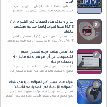
العالم
بناءً على الاعتقاد السائد حاليًا بأن التلفزيون حسب
الطلب ومنصات البث المباشر تتفوق على التلفزيون
الرقمي الأرضي التقليدي، يُعدّ IPTV-org خيار...
سارع واحذف هذه الترددات في القمر Astra
19.1°E فبها قنوات إباحية مجانية ستفسد
عائلتك
أصبح مجموعة من الناس مؤخر ا يستعملون القمر
Astra 19.1°E شرق وذلك بسبب أن هذا الأخير يتوفرعلى
قنوات مميزة جدا تنقل العديد من البرامج اله...
هذا أفضل برنامج جربته لتحميل جميع
الفيديوهات من أي مواقع بدقة عالية 4K
ومميزات خرافية
إذا كنت تبحث عن برنامج لتنزيل الفيديو من على أي
موقع أو منصة، فسوف تعثر على عدد لا منتهي من
الروابط الخاصة بالبرامج والتطبيقات في هذا المج...
تعرف على ترتيب أكثر المواقع زيارة في بلدك
"المواقع الإباحية في الصدارة مع الأسف"
السلام عليكم ورحمة الله وبركاته معروف أنه يقاس
نجاح موقع ما على شبكة الأنترنت بعدة مقاييس ، أهمها
عداد الزائرين للموقع، ويتم معرفة ذلك في...