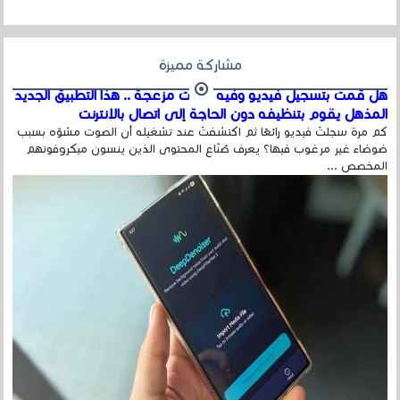
مشاركة مميزة
هل قمت بتسجيل فيديو وفيه أصوت مزعجة .. هذا التطبيق الجديد
المذهل يقوم بتنظيفه دون الحاجة إلى اتصال بالإنترنت
كم مرة سجلتَ فيديو رائعًا ثم اكتشفتَ عند تشغيله أن الصوت مشوّه بسبب
ضوضاء غير مرغوب فيها؟ يعرف صُنّاع المحتوى الذين ينسون ميكروفونهم
المخصص ...