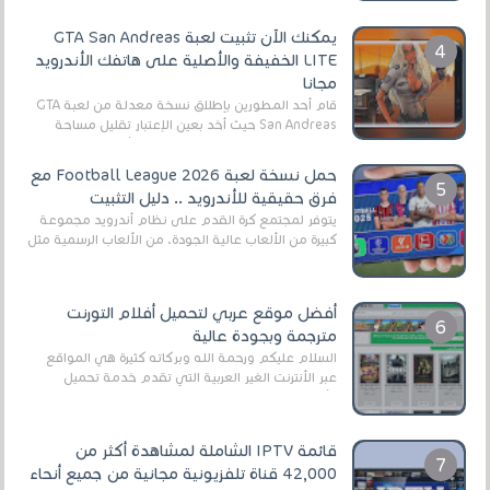
يمكنك الآن تثبيت لعبة GTA San Andreas
LITE الخفيفة والأصلية على هاتفك الأندرويد
مجانا
قام أحد المطورين بإطلاق نسخة معدلة من لعبة GTA
San Andreas حيث أخد بعين الإعتبار تقليل مساحة
اللعبة وجعلها خفيفة LITE لهواتف الأندرويد ، وق...
حمل نسخة لعبة Football League 2026 مع
فرق حقيقية للأندرويد .. دليل التثبيت
يتوفر لمجتمع كرة القدم على نظام أندرويد مجموعة
كبيرة من الألعاب عالية الجودة. من الألعاب الرسمية مثل
EA Sports FC 26 (المعروفة سابقًا باسم ...
أفضل موقع عربي لتحميل أفلام التورنت
مترجمة وبجودة عالية
السلام عليكم ورحمة الله وبركاته كثيرة هي المواقع
عبر الأنترنت الغير العربية التي تقدم خدمة تحميل
الأفلام على التورنت ، ومعظم هذه المواقع ل...
قائمة IPTV الشاملة لمشاهدة أكثر من
42,000 قناة تلفزيونية مجانية من جميع أنحاء