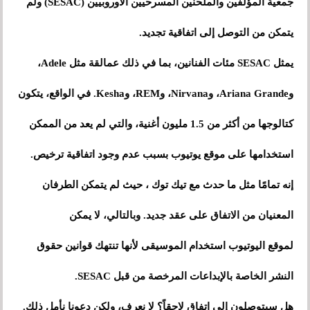
جمعية المؤلفين والملحنين المسرحيين الأوروبيين (SESAC) ولم
يتمكن من التوصل إلى اتفاقية تجديد.
يمثل SESAC مئات الفنانين، بما في ذلك عمالقة مثل Adele،
وAriana Grande، وNirvana، وREM، وKesha. في الواقع، يتكون
كتالوجها من أكثر من 1.5 مليون أغنية، والتي لم يعد من الممكن
استخدامها على موقع يوتيوب بسبب عدم وجود اتفاقية ترخيص.
إنه تمامًا مثل ما حدث مع تيك توك ، حيث لم يتمكن الطرفان
المعنيان من الاتفاق على عقد جديد. وبالتالي، لا يمكن
لموقع اليوتيوب استخدام الموسيقى لأنها تنتهك قوانين حقوق
النشر الخاصة بالإبداعات المرخصة من قبل SESAC.
هل سيتوصلون إلى اتفاق لاحقاً؟ لا نعرف، ولكن دعونا نأمل ذلك.