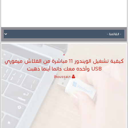
كيفية تشغيل الويندوز 11 مباشرة من الفلاش ميموري
USB وأخده معك دائما أينما ذهبت
lhoussain