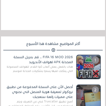
أكثر المواضيع مشاهدة هذا الأسبوع
FIFA 16 MOD 2026 .. قم بتنزيل النسخة
المحدثة APK لهواتف الأندرويد
هناك بالفعل بعض ألعاب كرة القدم للهواتف المحمولة
التي يمكنك لعبها رسميًا بتشكيلات مُحدثة لموسم
2025/2026v ومثال على ذلك ألعاب مثل EA Sports ...
أحصل الآن على النسخة المدفوعة من تطبيق
تروكولر لمعرفة هوية المتصل التي تحتوي
على مميزات رائعة ستعجبك
أصبح تطبيق Truecaller غني عن التعريف ويتم
إستخدامه من قبل الكثيرين رغم المخاطر المتعلقه به