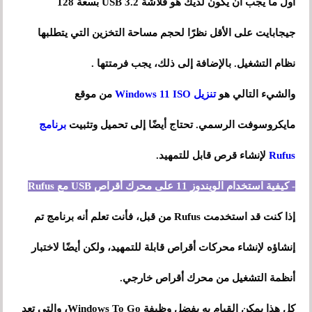
أول ما يجب أن يكون لديك هو فلاشة USB 3.2 بسعة 128
جيجابايت على الأقل نظرًا لحجم مساحة التخزين التي يتطلبها
نظام التشغيل. بالإضافة إلى ذلك، يجب فرمتتها .
والشيء التالي هو
تنزيل Windows 11 ISO
من موقع
مايكروسوفت الرسمي. تحتاج أيضًا إلى تحميل وتثبيت
برنامج
Rufus
لإنشاء قرص قابل للتمهيد.
- كيفية استخدام الويندوز 11 على محرك أقراص USB مع Rufus
إذا كنت قد استخدمت Rufus من قبل، فأنت تعلم أنه برنامج تم
إنشاؤه لإنشاء محركات أقراص قابلة للتمهيد، ولكن أيضًا لاختبار
أنظمة التشغيل من محرك أقراص خارجي.
كل هذا يمكن القيام به بفضل وظيفة Windows To Go، والتي تعد