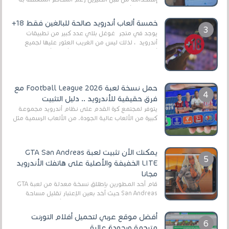
وذلك من أجل التخلص من المضايقات الكثيرة في
العال...
خمسة ألعاب أندرويد صالحة للبالغين فقط 18+
يوجد في متجر غوغل بلاي عدد كبير من تطبيقات
أندرويد ، لذلك ليس من الغريب العثور عليها لجميع
أنواع الجماهير. هذه المرة نقدم 5 ألعاب أند...
حمل نسخة لعبة Football League 2026 مع
فرق حقيقية للأندرويد .. دليل التثبيت
يتوفر لمجتمع كرة القدم على نظام أندرويد مجموعة
كبيرة من الألعاب عالية الجودة. من الألعاب الرسمية مثل
EA Sports FC 26 (المعروفة سابقًا باسم ...
يمكنك الآن تثبيت لعبة GTA San Andreas
LITE الخفيفة والأصلية على هاتفك الأندرويد
مجانا
قام أحد المطورين بإطلاق نسخة معدلة من لعبة GTA
San Andreas حيث أخد بعين الإعتبار تقليل مساحة
اللعبة وجعلها خفيفة LITE لهواتف الأندرويد ، وق...
أفضل موقع عربي لتحميل أفلام التورنت
مترجمة وبجودة عالية