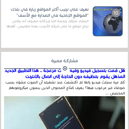
قنوات مميزة جدا تنقل العديد من البرامج اله...
تعرف على ترتيب أكثر المواقع زيارة في بلدك
"المواقع الإباحية في الصدارة مع الأسف"
السلام عليكم ورحمة الله وبركاته معروف أنه يقاس
نجاح موقع ما على شبكة الأنترنت بعدة مقاييس ، أهمها
عداد الزائرين للموقع، ويتم معرفة ذلك في...
مشاركة مميزة
هل قمت بتسجيل فيديو وفيه أصوت مزعجة .. هذا التطبيق الجديد
المذهل يقوم بتنظيفه دون الحاجة إلى اتصال بالإنترنت
كم مرة سجلتَ فيديو رائعًا ثم اكتشفتَ عند تشغيله أن الصوت مشوّه بسبب
ضوضاء غير مرغوب فيها؟ يعرف صُنّاع المحتوى الذين ينسون ميكروفونهم
المخصص ...