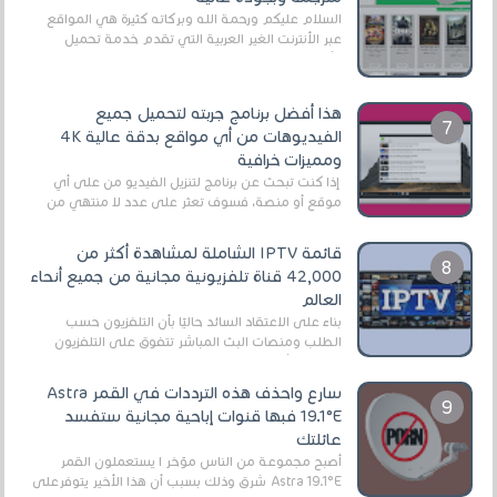
السلام عليكم ورحمة الله وبركاته كثيرة هي المواقع
عبر الأنترنت الغير العربية التي تقدم خدمة تحميل
الأفلام على التورنت ، ومعظم هذه المواقع ل...
هذا أفضل برنامج جربته لتحميل جميع
الفيديوهات من أي مواقع بدقة عالية 4K
ومميزات خرافية
إذا كنت تبحث عن برنامج لتنزيل الفيديو من على أي
موقع أو منصة، فسوف تعثر على عدد لا منتهي من
الروابط الخاصة بالبرامج والتطبيقات في هذا المج...
قائمة IPTV الشاملة لمشاهدة أكثر من
42,000 قناة تلفزيونية مجانية من جميع أنحاء
العالم
بناءً على الاعتقاد السائد حاليًا بأن التلفزيون حسب
الطلب ومنصات البث المباشر تتفوق على التلفزيون
الرقمي الأرضي التقليدي، يُعدّ IPTV-org خيار...
سارع واحذف هذه الترددات في القمر Astra
19.1°E فبها قنوات إباحية مجانية ستفسد
عائلتك
أصبح مجموعة من الناس مؤخر ا يستعملون القمر
Astra 19.1°E شرق وذلك بسبب أن هذا الأخير يتوفرعلى