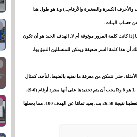
E=log2(RL) . و R هو نوع الأحرف وعددها (الحروف والأحرف الكبيرة والصغيرة والأرقام...) وL هو طول هذا
لتي ستحدد ما إذا كانت كلمة المرور موثوقة أم لا. الهدف الجيد هو أن تكون
ل، فقد يعني ذلك أن هذا كلمة السر ضعيفة ويمكن للمتسللين التنبؤ بها،
الأمثلة، حتى تتمكن من معرفة ما نعنيه بالضبط. لنأخذ، كمثال
أول، كلمة مرور مكونة من 8 أرقام. في هذه الحالة، L هو 8 وR يجب أن يتم تحديدها على أنها مجرد أرقام (0-9)،
والتي تحدد قيمة 10. عندما نحسب الإنتروبيا، فإنها تعطينا نتيجة 26.58 بت. بعيد تمامًا عن الهدف 100، مما يجعلها