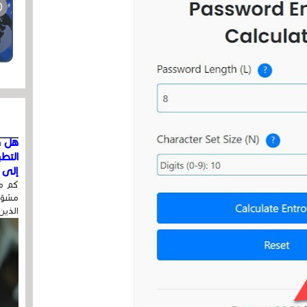
هل ق
التط
إلى ا
كم مر
مشوّه
الذين