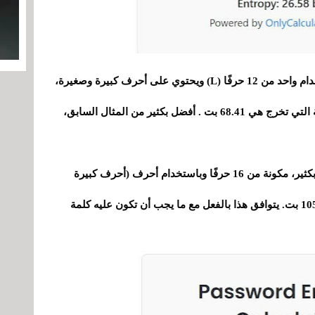
إذا أعطينا مثالاً لكلمة مرور أكثر قوة، فيمكننا استخدام واحد من 12 حرفًا (L) ويحتوي على أحرف كبيرة وصغيرة،
ونخصص لها قيمة 52. في هذه الحالة، تكون النتيجة التي تخرج هي 68.41 بت . أفضل بكثير من المثال السابق،
من ناحية أخرى، إذا استخدمنا مثالًا كلمة سر أقوى بكثير، مكونة من 16 حرفًا وباستخدام أحرف (أحرف كبيرة
وصغيرة وأرقام ورموز أخرى)، فسيعطينا نتيجة 105.12 بت. يتوافق هذا بالفعل مع ما يجب أن تكون عليه كلمة