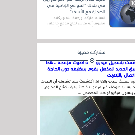
المج...
في بلدك "المواقع الإباحية في
الصدارة مع الأسف"
السلام عليكم ورحمة الله وبركاته
معروف أنه يقاس نجاح موقع ما على
شبكة الأنترنت بعدة مقاييس ، أهمها
عداد الزائرين للموقع، ويتم معرفة ذلك
في...
مشاركة مميزة
مت بتسجيل فيديو وفيه أصوت مزعجة .. هذا
بيق الجديد المذهل يقوم بتنظيفه دون الحاجة
تصال بالإنترنت
ة سجلتَ فيديو رائعًا ثم اكتشفتَ عند تشغيله أن الصوت
 بسبب ضوضاء غير مرغوب فيها؟ يعرف صُنّاع المحتوى
 ينسون ميكروفونهم المخصص ...