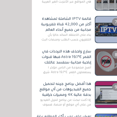
هي المواقع عبر الأنترنت الغير العربية
التي تقدم خدمة تحميل الأفلام على
التورنت ، ومعظم هذه المواقع ل...
قائمة IPTV الشاملة لمشاهدة
أكثر من 42,000 قناة تلفزيونية
مجانية من جميع أنحاء العالم
بناءً على الاعتقاد السائد حاليًا بأن
التلفزيون حسب الطلب ومنصات البث
المباشر تتفوق على التلفزيون الرقمي
الأرضي التقليدي، يُعدّ IPTV-org خيار...
سارع واحذف هذه الترددات في
القمر Astra 19.1°E فبها قنوات
إباحية مجانية ستفسد عائلتك
أصبح مجموعة من الناس مؤخر ا
يستعملون القمر Astra 19.1°E شرق
وذلك بسبب أن هذا الأخير يتوفرعلى
قنوات مميزة جدا تنقل العديد من البرامج
هذا أفضل برنامج جربته لتحميل
اله...
جميع الفيديوهات من أي مواقع
بدقة عالية 4K ومميزات خرافية
إذا كنت تبحث عن برنامج لتنزيل الفيديو
من على أي موقع أو منصة، فسوف
تعثر على عدد لا منتهي من الروابط
الخاصة بالبرامج والتطبيقات في هذا
تعرف على ترتيب أكثر المواقع زيارة