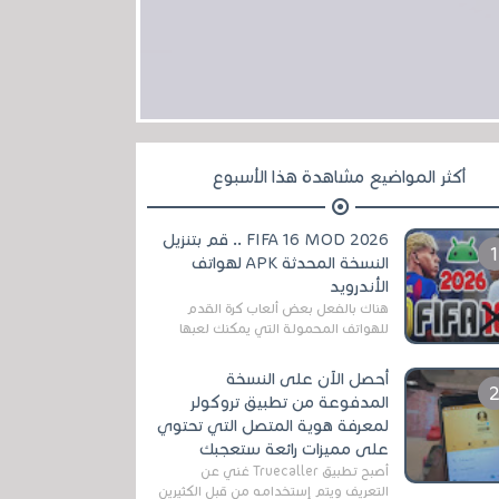
أكثر المواضيع مشاهدة هذا الأسبوع
FIFA 16 MOD 2026 .. قم بتنزيل
النسخة المحدثة APK لهواتف
الأندرويد
هناك بالفعل بعض ألعاب كرة القدم
للهواتف المحمولة التي يمكنك لعبها
رسميًا بتشكيلات مُحدثة لموسم
2025/2026v ومثال على ذلك ألعاب
أحصل الآن على النسخة
مثل EA Sports ...
المدفوعة من تطبيق تروكولر
لمعرفة هوية المتصل التي تحتوي
على مميزات رائعة ستعجبك
أصبح تطبيق Truecaller غني عن
التعريف ويتم إستخدامه من قبل الكثيرين