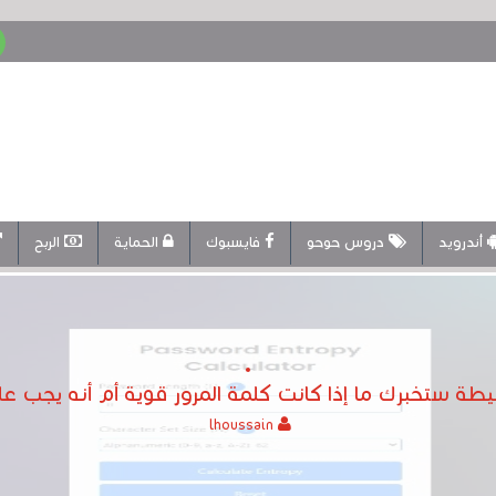
أندرويد
دروس حوحو
فايسبوك
الحماية
الربح
سيطة ستخبرك ما إذا كانت كلمة المرور قوية أم أنه يجب عل
lhoussain