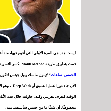
ليست هذه هي المرة الأولى التي أقوم فيها، منذ أ
قمت بتطبيق طريقة Monk Method لكسر التسويف، أو طريقة بومودورو لتحسين إنتاجيتي أو حتى "
الخمس ساعات
" لإيلون ماسك وبيل جيتس لتكون أك
الآن جاء دور 
الوقت لتعرف تجربتي وكيف حاولت خلال هذه الأيام
محظوظًا، أن شيئًا ما من جيتس سأستفيد منه .