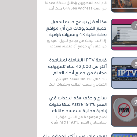
قام أحد المطورين بإطلاق نسخة معدلة
من لعبة GTA San Andreas حيث أخد
بعين الإعتبار تقليل مساحة اللعبة
وجعلها خفيفة LITE لهواتف الأندرويد ،
هذا أفضل برنامج جربته لتحميل
وق...
جميع الفيديوهات من أي مواقع
بدقة عالية 4K ومميزات خرافية
إذا كنت تبحث عن برنامج لتنزيل الفيديو
من على أي موقع أو منصة، فسوف
تعثر على عدد لا منتهي من الروابط
الخاصة بالبرامج والتطبيقات في هذا
قائمة IPTV الشاملة لمشاهدة
المج...
أكثر من 42,000 قناة تلفزيونية
مجانية من جميع أنحاء العالم
بناءً على الاعتقاد السائد حاليًا بأن
التلفزيون حسب الطلب ومنصات البث
المباشر تتفوق على التلفزيون الرقمي
الأرضي التقليدي، يُعدّ IPTV-org خيار...
سارع واحذف هذه الترددات في
القمر Astra 19.1°E فبها قنوات
إباحية مجانية ستفسد عائلتك
أصبح مجموعة من الناس مؤخر ا
يستعملون القمر Astra 19.1°E شرق
وذلك بسبب أن هذا الأخير يتوفرعلى
قنوات مميزة جدا تنقل العديد من البرامج
تعرف على ترتيب أكثر المواقع زيارة