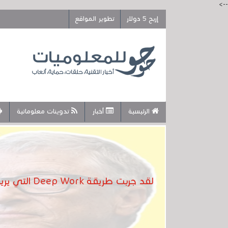
-->
إربح 5 دولار
تطوير المواقع
الرئيسية
أخبار
تدوينات معلوماتية
لقد جربت طريقة Deep Work التي يريد منكم بيل جيتس أو إيلون ماسك أن تستخدمونها لتحقيق النجاح في حياتك .. لقد نجحت معي