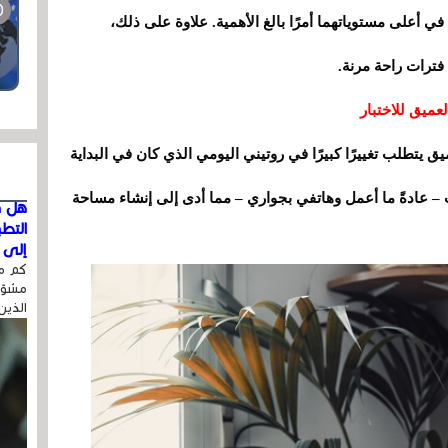
في أعلى مستوياتهما أمرًا بالغ الأهمية. علاوة على ذلك،
فترات راحة مرنة.
عميق للاختبار
ق يتطلب تغييرًا كبيرًا في روتيني اليومي الذي كان في البداية
– عادةً ما أعمل وهاتفي بجواري – مما أدى إلى إنشاء مساحة
هل ق
التط
إلى ا
كم مر
مشوّه
الذين