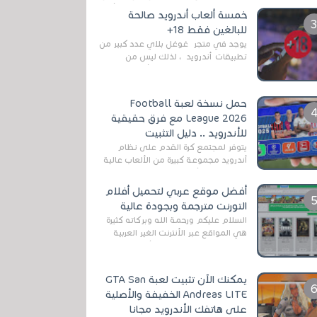
رغم المخاطر المتعلقه به وذلك من أجل
خمسة ألعاب أندرويد صالحة
التخلص من المضايقات الكثيرة في
للبالغين فقط 18+
العال...
يوجد في متجر غوغل بلاي عدد كبير من
تطبيقات أندرويد ، لذلك ليس من
الغريب العثور عليها لجميع أنواع
الجماهير. هذه المرة نقدم 5 ألعاب أند...
حمل نسخة لعبة Football
League 2026 مع فرق حقيقية
للأندرويد .. دليل التثبيت
يتوفر لمجتمع كرة القدم على نظام
أندرويد مجموعة كبيرة من الألعاب عالية
الجودة. من الألعاب الرسمية مثل EA
Sports FC 26 (المعروفة سابقًا باسم ...
أفضل موقع عربي لتحميل أفلام
التورنت مترجمة وبجودة عالية
السلام عليكم ورحمة الله وبركاته كثيرة
هي المواقع عبر الأنترنت الغير العربية
التي تقدم خدمة تحميل الأفلام على
التورنت ، ومعظم هذه المواقع ل...
يمكنك الآن تثبيت لعبة GTA San
Andreas LITE الخفيفة والأصلية
على هاتفك الأندرويد مجانا