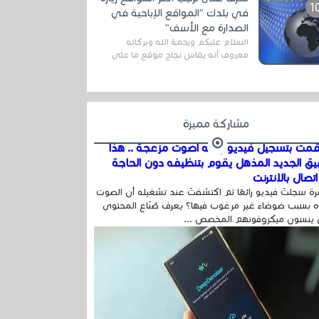
اله...
في بلدك "المواقع الإباحية في
الصدارة مع الأسف"
السلام عليكم ورحمة الله وبركاته
معروف أنه يقاس نجاح موقع ما على
شبكة الأنترنت بعدة مقاييس ، أهمها
عداد الزائرين للموقع، ويتم معرفة ذلك
في...
مشاركة مميزة
مت بتسجيل فيديو وفيه أصوت مزعجة .. هذا
بيق الجديد المذهل يقوم بتنظيفه دون الحاجة
تصال بالإنترنت
ة سجلتَ فيديو رائعًا ثم اكتشفتَ عند تشغيله أن الصوت
 بسبب ضوضاء غير مرغوب فيها؟ يعرف صُنّاع المحتوى
 ينسون ميكروفونهم المخصص ...