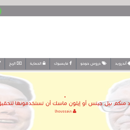
أندرويد
دروس حوحو
فايسبوك
الحماية
الربح
lhoussain