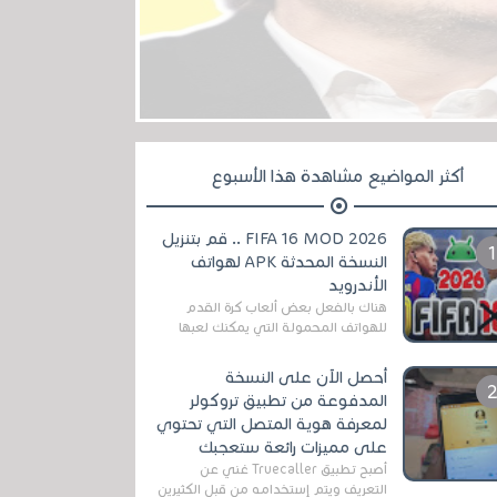
أكثر المواضيع مشاهدة هذا الأسبوع
FIFA 16 MOD 2026 .. قم بتنزيل
النسخة المحدثة APK لهواتف
الأندرويد
هناك بالفعل بعض ألعاب كرة القدم
للهواتف المحمولة التي يمكنك لعبها
رسميًا بتشكيلات مُحدثة لموسم
2025/2026v ومثال على ذلك ألعاب
أحصل الآن على النسخة
مثل EA Sports ...
المدفوعة من تطبيق تروكولر
لمعرفة هوية المتصل التي تحتوي
على مميزات رائعة ستعجبك
أصبح تطبيق Truecaller غني عن
التعريف ويتم إستخدامه من قبل الكثيرين