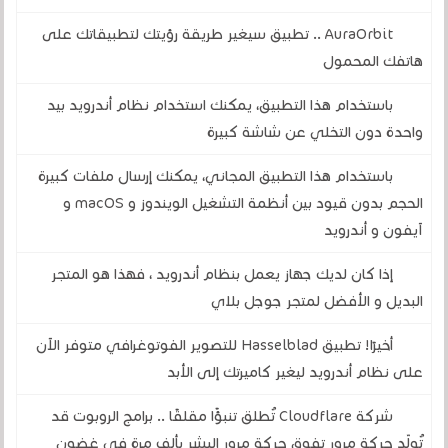
AuraOrbit .. تطبيق سيغير طريقة رؤيتك لتطبيقاتك على
هاتفك المحمول
باستخدام هذا التطبيق، يمكنك استخدام نظام أندرويد بيد
واحدة دون التخلي عن شاشة كبيرة
باستخدام هذا التطبيق المجاني، يمكنك إرسال ملفات كبيرة
الحجم بدون قيود بين أنظمة التشغيل الويندوز و macOS و
آيفون و أندرويد
إذا كان لديك جهاز يعمل بنظام أندرويد ، فهذا هو المتجر
البديل و الأفضل لمتجر جوجل بلاي
أخيرًا! تطبيق Hasselblad للتصوير الفوتوغرافي متوفر الآن
على نظام أندرويد ليغير كاميرتك إلى الأبد
شركة Cloudflare تُطلق تنبؤًا مقلقًا .. برامج الروبوت قد
تُولّد حركة مرور تفوق حركة مرور البشر بألف مرة في غضون