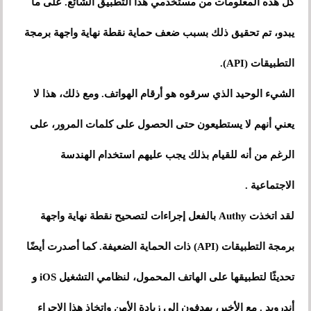
كل هذه المعلومات من مستخدمي هذا التطبيق الشائع. على ما
يبدو، تم تحقيق ذلك بسبب ضعف حماية نقطة نهاية واجهة برمجة
التطبيقات (API).
الشيء الوحيد الذي سرقوه هو أرقام الهواتف. ومع ذلك، هذا لا
يعني أنهم لا يستطيعون حتى الحصول على كلمات المرور، على
الرغم من أنه للقيام بذلك يجب عليهم استخدام الهندسة
الاجتماعية .
لقد اتخذت Authy بالفعل إجراءات لتصحيح نقطة نهاية واجهة
برمجة التطبيقات (API) ذات الحماية الضعيفة. كما أصدرت أيضًا
تحديثًا لتطبيقها على الهاتف المحمول، لنظامي التشغيل iOS و
أندرويد . مع الأخير، يهدفون إلى زيادة الأمن واتخاذ هذا الإجراء