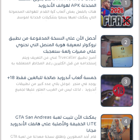
المحدثة APK لهواتف الأندرويد
هناك بالفعل بعض ألعاب كرة القدم للهواتف المحمولة
التي يمكنك لعبها رسميًا بتشكيلات مُحدثة لموسم
2025/2026v ومثال على ذلك ألعاب مثل EA Sports ...
أحصل الآن على النسخة المدفوعة من تطبيق
تروكولر لمعرفة هوية المتصل التي تحتوي
على مميزات رائعة ستعجبك
أصبح تطبيق Truecaller غني عن التعريف ويتم
إستخدامه من قبل الكثيرين رغم المخاطر المتعلقه به
وذلك من أجل التخلص من المضايقات الكثيرة في
العال...
خمسة ألعاب أندرويد صالحة للبالغين فقط 18+
يوجد في متجر غوغل بلاي عدد كبير من تطبيقات
أندرويد ، لذلك ليس من الغريب العثور عليها لجميع
أنواع الجماهير. هذه المرة نقدم 5 ألعاب أند...
يمكنك الآن تثبيت لعبة GTA San Andreas
LITE الخفيفة والأصلية على هاتفك الأندرويد
مجانا
قام أحد المطورين بإطلاق نسخة معدلة من لعبة GTA