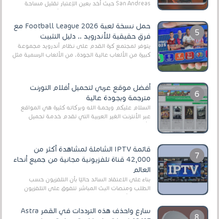
San Andreas حيث أخد بعين الإعتبار تقليل مساحة
اللعبة وجعلها خفيفة LITE لهواتف الأندرويد ، وق...
حمل نسخة لعبة Football League 2026 مع
فرق حقيقية للأندرويد .. دليل التثبيت
يتوفر لمجتمع كرة القدم على نظام أندرويد مجموعة
كبيرة من الألعاب عالية الجودة. من الألعاب الرسمية مثل
EA Sports FC 26 (المعروفة سابقًا باسم ...
أفضل موقع عربي لتحميل أفلام التورنت
مترجمة وبجودة عالية
السلام عليكم ورحمة الله وبركاته كثيرة هي المواقع
عبر الأنترنت الغير العربية التي تقدم خدمة تحميل
الأفلام على التورنت ، ومعظم هذه المواقع ل...
قائمة IPTV الشاملة لمشاهدة أكثر من
42,000 قناة تلفزيونية مجانية من جميع أنحاء
العالم
بناءً على الاعتقاد السائد حاليًا بأن التلفزيون حسب
الطلب ومنصات البث المباشر تتفوق على التلفزيون
الرقمي الأرضي التقليدي، يُعدّ IPTV-org خيار...
سارع واحذف هذه الترددات في القمر Astra