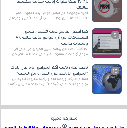
19.1°E فبها قنوات إباحية مجانية ستفسد
عائلتك
أصبح مجموعة من الناس مؤخر ا يستعملون القمر
Astra 19.1°E شرق وذلك بسبب أن هذا الأخير يتوفرعلى
قنوات مميزة جدا تنقل العديد من البرامج اله...
هذا أفضل برنامج جربته لتحميل جميع
الفيديوهات من أي مواقع بدقة عالية 4K
ومميزات خرافية
إذا كنت تبحث عن برنامج لتنزيل الفيديو من على أي
موقع أو منصة، فسوف تعثر على عدد لا منتهي من
الروابط الخاصة بالبرامج والتطبيقات في هذا المج...
تعرف على ترتيب أكثر المواقع زيارة في بلدك
"المواقع الإباحية في الصدارة مع الأسف"
السلام عليكم ورحمة الله وبركاته معروف أنه يقاس
نجاح موقع ما على شبكة الأنترنت بعدة مقاييس ، أهمها
عداد الزائرين للموقع، ويتم معرفة ذلك في...
مشاركة مميزة
هل قمت بتسجيل فيديو وفيه أصوت مزعجة .. هذا التطبيق الجديد