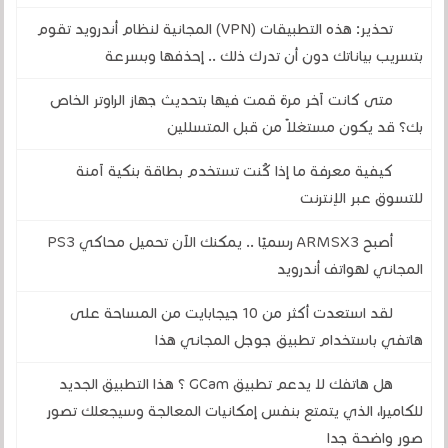
تحذير: هذه التطبيقات (VPN) المجانية لنظام أندرويد تقوم
بتسريب بياناتك دون أن تدرك ذلك .. إحذفها وبسرعة
متى كانت آخر مرة قمت فيها بتحديث جهاز الراوتر الخاص
بك؟ قد يكون مستغلاً من قبل المتسللين
كيفية معرفة ما إذا كُنت تستخدم بطاقة بنكية آمنة
للتسوق عبر الإنترنت
أصبح ARMSX3 رسميًا .. يمكنك الآن تحميل محاكي PS3
المجاني لهواتف أندرويد
لقد استعدت أكثر من 10 جيجابايت من المساحة على
هاتفي باستخدام تطبيق جوجل المجاني هذا
هل هاتفك لا يدعم تطبيق GCam ؟ هذا التطبيق الجديد
للكاميرا، الذي يتمتع بنفس إمكانيات المعالجة وسيجعلك تصور
صور واضحة جدا