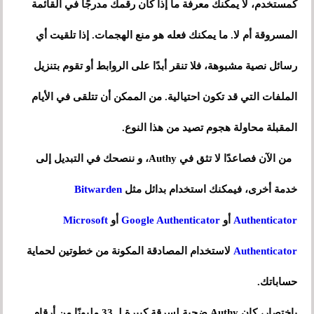
كمستخدم، لا يمكنك معرفة ما إذا كان رقمك مدرجًا في القائمة
المسروقة أم لا. ما يمكنك فعله هو منع الهجمات. إذا تلقيت أي
رسائل نصية مشبوهة، فلا تنقر أبدًا على الروابط أو تقوم بتنزيل
الملفات التي قد تكون احتيالية. من الممكن أن تتلقى في الأيام
المقبلة محاولة هجوم تصيد من هذا النوع.
من الآن فصاعدًا لا تثق في Authy، و ننصحك في التبديل إلى
خدمة أخرى، فيمكنك استخدام بدائل مثل
Bitwarden
Authenticator
أو
Google Authenticator
أو
Microsoft
Authenticator
لاستخدام المصادقة المكونة من خطوتين لحماية
حساباتك.
باختصار، كان Authy ضحية لسرقة كبيرة لـ 33 مليونًا من أرقام