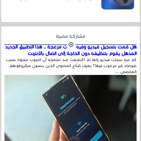
عداد الزائرين للموقع، ويتم معرفة ذلك في...
مشاركة مميزة
هل قمت بتسجيل فيديو وفيه أصوت مزعجة .. هذا التطبيق الجديد
المذهل يقوم بتنظيفه دون الحاجة إلى اتصال بالإنترنت
كم مرة سجلتَ فيديو رائعًا ثم اكتشفتَ عند تشغيله أن الصوت مشوّه بسبب
ضوضاء غير مرغوب فيها؟ يعرف صُنّاع المحتوى الذين ينسون ميكروفونهم
المخصص ...