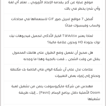
موقع عبارة عن كنز يقدمه الإتحاد الأوروبي .. تعلم أي لغة
وأي شئ يخطر في بالك
أفضل 7 مواقع لتنزيل صور GIF لاستعمالها في محادثات
واتساب وفيسبوك مجانًا
لماذا يعتبر TikVultix الخيار الأذكى لتحميل فيديوهات تيك
توك بجودة HD وبدون علامة مائية؟
هل صحيح أن تفعيل وضع الطيران على هاتفك المحمول
يقلل من وقت الشحن .. قمت بالتجربة وهذا ما وجدته
علامات تدل على أن شبكة الواي فاي الخاصة بك مكتظة
وتحتاج إلى إجراء بعض التغييرات
مهندس من شركة مايكروسوفت يتمن من تشغيل لعبة
Doom الأصلية داخل برنامج الرسام (Paint) .. إليك طريقة
تشغيلها