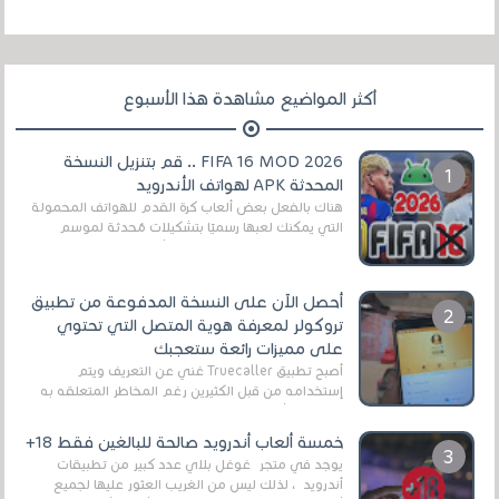
أكثر المواضيع مشاهدة هذا الأسبوع
FIFA 16 MOD 2026 .. قم بتنزيل النسخة
المحدثة APK لهواتف الأندرويد
هناك بالفعل بعض ألعاب كرة القدم للهواتف المحمولة
التي يمكنك لعبها رسميًا بتشكيلات مُحدثة لموسم
2025/2026v ومثال على ذلك ألعاب مثل EA Sports ...
أحصل الآن على النسخة المدفوعة من تطبيق
تروكولر لمعرفة هوية المتصل التي تحتوي
على مميزات رائعة ستعجبك
أصبح تطبيق Truecaller غني عن التعريف ويتم
إستخدامه من قبل الكثيرين رغم المخاطر المتعلقه به
وذلك من أجل التخلص من المضايقات الكثيرة في
العال...
خمسة ألعاب أندرويد صالحة للبالغين فقط 18+
يوجد في متجر غوغل بلاي عدد كبير من تطبيقات
أندرويد ، لذلك ليس من الغريب العثور عليها لجميع