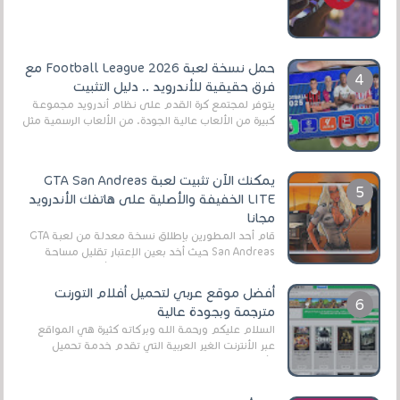
أنواع الجماهير. هذه المرة نقدم 5 ألعاب أند...
حمل نسخة لعبة Football League 2026 مع
فرق حقيقية للأندرويد .. دليل التثبيت
يتوفر لمجتمع كرة القدم على نظام أندرويد مجموعة
كبيرة من الألعاب عالية الجودة. من الألعاب الرسمية مثل
EA Sports FC 26 (المعروفة سابقًا باسم ...
يمكنك الآن تثبيت لعبة GTA San Andreas
LITE الخفيفة والأصلية على هاتفك الأندرويد
مجانا
قام أحد المطورين بإطلاق نسخة معدلة من لعبة GTA
San Andreas حيث أخد بعين الإعتبار تقليل مساحة
اللعبة وجعلها خفيفة LITE لهواتف الأندرويد ، وق...
أفضل موقع عربي لتحميل أفلام التورنت
مترجمة وبجودة عالية
السلام عليكم ورحمة الله وبركاته كثيرة هي المواقع
عبر الأنترنت الغير العربية التي تقدم خدمة تحميل
الأفلام على التورنت ، ومعظم هذه المواقع ل...