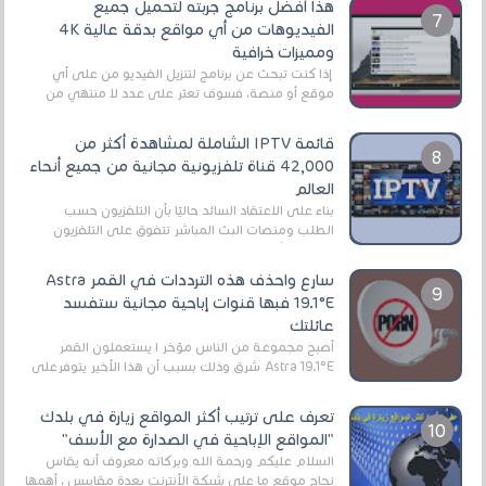
هذا أفضل برنامج جربته لتحميل جميع
الفيديوهات من أي مواقع بدقة عالية 4K
ومميزات خرافية
إذا كنت تبحث عن برنامج لتنزيل الفيديو من على أي
موقع أو منصة، فسوف تعثر على عدد لا منتهي من
الروابط الخاصة بالبرامج والتطبيقات في هذا المج...
قائمة IPTV الشاملة لمشاهدة أكثر من
42,000 قناة تلفزيونية مجانية من جميع أنحاء
العالم
بناءً على الاعتقاد السائد حاليًا بأن التلفزيون حسب
الطلب ومنصات البث المباشر تتفوق على التلفزيون
الرقمي الأرضي التقليدي، يُعدّ IPTV-org خيار...
سارع واحذف هذه الترددات في القمر Astra
19.1°E فبها قنوات إباحية مجانية ستفسد
عائلتك
أصبح مجموعة من الناس مؤخر ا يستعملون القمر
Astra 19.1°E شرق وذلك بسبب أن هذا الأخير يتوفرعلى
قنوات مميزة جدا تنقل العديد من البرامج اله...
تعرف على ترتيب أكثر المواقع زيارة في بلدك
"المواقع الإباحية في الصدارة مع الأسف"
السلام عليكم ورحمة الله وبركاته معروف أنه يقاس
نجاح موقع ما على شبكة الأنترنت بعدة مقاييس ، أهمها