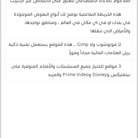
المدعوم بالذكاء الاصطناعي للعثور على الأشخاص عبر الإنترنت
هذه الخريطة التفاعلية توضح لك أنواع البعوض الموجودة
في بلدك او في اي مكان في العالم ، ومناطق تواجدها،
والأمراض التي تنقلها
لا فوتوشوب ولا Gimp .. هذه الموقع يستعمل تقنية ذكية
يزيل العلامات المائية مجاناً وفوراً
3 مواقع لاختيار جميع المسلسلات والأفلام المتوفرة على
نيتفليكس وDisney وPrime Video والمزيد