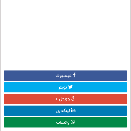
فيسبوك
تويتر
جوجل +
لينكدين
واتساب