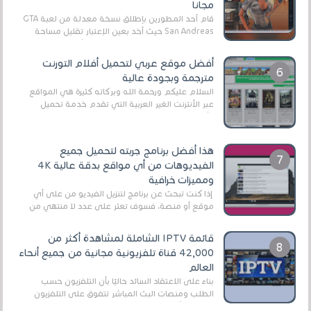
مجانا
قام أحد المطورين بإطلاق نسخة معدلة من لعبة GTA
San Andreas حيث أخد بعين الإعتبار تقليل مساحة
اللعبة وجعلها خفيفة LITE لهواتف الأندرويد ، وق...
أفضل موقع عربي لتحميل أفلام التورنت
مترجمة وبجودة عالية
السلام عليكم ورحمة الله وبركاته كثيرة هي المواقع
عبر الأنترنت الغير العربية التي تقدم خدمة تحميل
الأفلام على التورنت ، ومعظم هذه المواقع ل...
هذا أفضل برنامج جربته لتحميل جميع
الفيديوهات من أي مواقع بدقة عالية 4K
ومميزات خرافية
إذا كنت تبحث عن برنامج لتنزيل الفيديو من على أي
موقع أو منصة، فسوف تعثر على عدد لا منتهي من
الروابط الخاصة بالبرامج والتطبيقات في هذا المج...
قائمة IPTV الشاملة لمشاهدة أكثر من
42,000 قناة تلفزيونية مجانية من جميع أنحاء
العالم
بناءً على الاعتقاد السائد حاليًا بأن التلفزيون حسب
الطلب ومنصات البث المباشر تتفوق على التلفزيون
الرقمي الأرضي التقليدي، يُعدّ IPTV-org خيار...