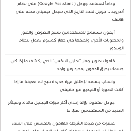
وداعاً لمساعد جوجل ( Google Assistant) على نظام
أندرويد .. جوجل تحدد التاريخ الذي سيحل جيميني محله على
هاتفك
آيفون سيسمح للمستخدمين بنسخ النصوص والصور
والمحتويات الأخرى ولصقها في جهاز كمبيوتر يعمل بنظام
الويندوز
قاموا بتطوير جهاز "تحليل التنفس" الذي يكشف ما إذا كان
جسمك يحرق الدهون بمجرد زفير واحد
واتساب يستعد لإطلاق ميزة جديدة تتيح لك معرفة ما إذا
كانت الصورة أو الفيديو غير حقيقي
جوجل ستقوم بإزالة إحدى أكثر ميزات الجيميل فائدة، وسيتأثر
العديد من المستخدمين سلبًا.ط
عشرات من ضباط الشرطة متهمون بالتجسس على النساء