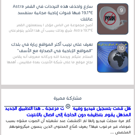
سارع واحذف هذه الترددات في القمر Astra
19.1°E فبها قنوات إباحية مجانية ستفسد
عائلتك
أصبح مجموعة من الناس مؤخر ا يستعملون القمر
Astra 19.1°E شرق وذلك بسبب أن هذا الأخير يتوفرعلى
قنوات مميزة جدا تنقل العديد من البرامج اله...
تعرف على ترتيب أكثر المواقع زيارة في بلدك
"المواقع الإباحية في الصدارة مع الأسف"
السلام عليكم ورحمة الله وبركاته معروف أنه يقاس
نجاح موقع ما على شبكة الأنترنت بعدة مقاييس ، أهمها
عداد الزائرين للموقع، ويتم معرفة ذلك في...
مشاركة مميزة
هل قمت بتسجيل فيديو وفيه أصوت مزعجة .. هذا التطبيق الجديد
المذهل يقوم بتنظيفه دون الحاجة إلى اتصال بالإنترنت
كم مرة سجلتَ فيديو رائعًا ثم اكتشفتَ عند تشغيله أن الصوت مشوّه بسبب
ضوضاء غير مرغوب فيها؟ يعرف صُنّاع المحتوى الذين ينسون ميكروفونهم
المخصص ...