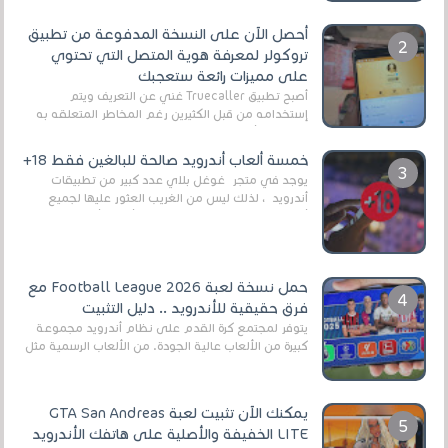
أحصل الآن على النسخة المدفوعة من تطبيق
تروكولر لمعرفة هوية المتصل التي تحتوي
على مميزات رائعة ستعجبك
أصبح تطبيق Truecaller غني عن التعريف ويتم
إستخدامه من قبل الكثيرين رغم المخاطر المتعلقه به
وذلك من أجل التخلص من المضايقات الكثيرة في
العال...
خمسة ألعاب أندرويد صالحة للبالغين فقط 18+
يوجد في متجر غوغل بلاي عدد كبير من تطبيقات
أندرويد ، لذلك ليس من الغريب العثور عليها لجميع
أنواع الجماهير. هذه المرة نقدم 5 ألعاب أند...
حمل نسخة لعبة Football League 2026 مع
فرق حقيقية للأندرويد .. دليل التثبيت
يتوفر لمجتمع كرة القدم على نظام أندرويد مجموعة
كبيرة من الألعاب عالية الجودة. من الألعاب الرسمية مثل
EA Sports FC 26 (المعروفة سابقًا باسم ...
يمكنك الآن تثبيت لعبة GTA San Andreas
LITE الخفيفة والأصلية على هاتفك الأندرويد