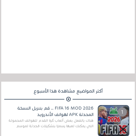
أكثر المواضيع مشاهدة هذا الأسبوع
FIFA 16 MOD 2026 .. قم بتنزيل النسخة
المحدثة APK لهواتف الأندرويد
هناك بالفعل بعض ألعاب كرة القدم للهواتف المحمولة
التي يمكنك لعبها رسميًا بتشكيلات مُحدثة لموسم
2025/2026v ومثال على ذلك ألعاب مثل EA Sports ...