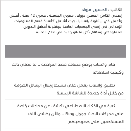
الكاتب :
الحسين مزواد
إسمي الكامل الحسين مزواد ، مغربي الجنسية ، عمري 42 سنة ، أعيش
وأعمل في برشلونة بإسبانيا ، حيث أشتغل كأستاذ قسم المعلوميات
الإبتدائي في إحدى الجمعيات الخاصة ببرشلونة أعشق التدوين
المعلوماتي ومهتم بكل ما هو جديد في عالم التقنية
قد يهمك أيضا :
قام واتساب بوضع حسابك قصد المراجعة .. ما معنى ذلك
وكيفية استعادته
تطبيق واتساب يعمل على تبسيط إرسال الرسائل الصوتية
من خلال أداة جديدة للشاشة الرئيسية
ثغرة في الذكاء الاصطناعي تكشف عن محادثات خاصة
على محركات البحث جوجل Bing .. والآن يخشى آلاف
المستخدمين على خصوصيتهم